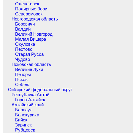
Оленегорск
Полярные Зори
Североморск
Новгородская область
Боровичи
Валдай
Великий Новгород
Малая Вишера
Окуловка
Пестово
Старая Русса
Чудово
Псковская область
Великие Луки
Печоры
Псков
Себеж
Сибирский федеральный округ
Республика Алтай
Горно-Алтайск
Алтайский край
Барнаул
Белокуриха
Бийск
Заринск
Рубцовск