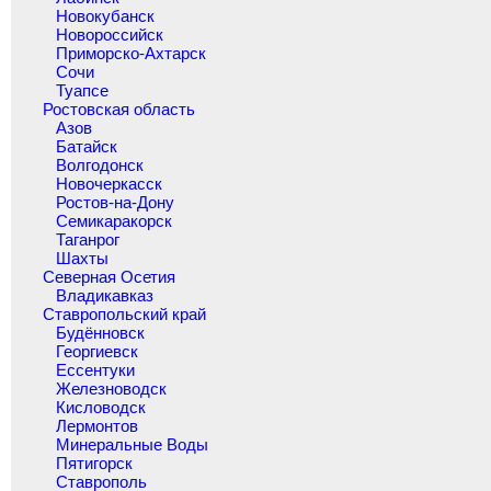
Новокубанск
Новороссийск
Приморско-Ахтарск
Сочи
Туапсе
Ростовская область
Азов
Батайск
Волгодонск
Новочеркасск
Ростов-на-Дону
Семикаракорск
Таганрог
Шахты
Северная Осетия
Владикавказ
Ставропольский край
Будённовск
Георгиевск
Ессентуки
Железноводск
Кисловодск
Лермонтов
Минеральные Воды
Пятигорск
Ставрополь