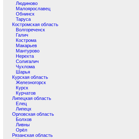
Людиново
Малоярославец
Обнинск
Таруса
Костромская область
Волгореченск
Галич
Кострома
Макарьев
Мантурово
Нерехта
Солигалич
Чухлома
Шарья
Курская область
Железногорск
Курск
Курчатов
Липецкая область
Елец
Липецк
Орловская область
Болхов
Ливны
Орёл
Рязанская область