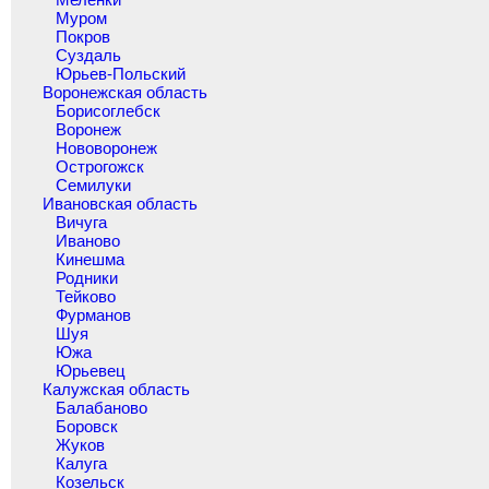
Муром
Покров
Суздаль
Юрьев-Польский
Воронежская область
Борисоглебск
Воронеж
Нововоронеж
Острогожск
Семилуки
Ивановская область
Вичуга
Иваново
Кинешма
Родники
Тейково
Фурманов
Шуя
Южа
Юрьевец
Калужская область
Балабаново
Боровск
Жуков
Калуга
Козельск