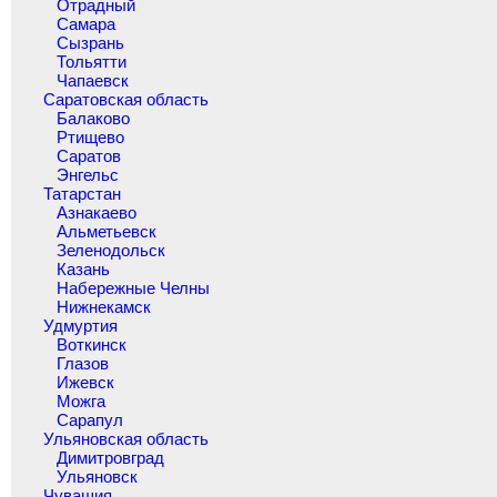
Отрадный
Самара
Сызрань
Тольятти
Чапаевск
Саратовская область
Балаково
Ртищево
Саратов
Энгельс
Татарстан
Азнакаево
Альметьевск
Зеленодольск
Казань
Набережные Челны
Нижнекамск
Удмуртия
Воткинск
Глазов
Ижевск
Можга
Сарапул
Ульяновская область
Димитровград
Ульяновск
Чувашия