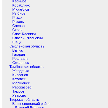
Касимов
Кораблино
Михайлов
Рыбное
Ряжск
Рязань
Сасово
Скопин
Спас-Клепики
Спасск-Рязанский
Шацк
Смоленская область
Велиж
Гагарин
Рославль
Смоленск
Тамбовская область
Жердевка
Кирсанов
Котовск
Моршанск
Рассказово
Тамбов
Уварово
Тверская область
Вышневолоцкий район
Вышний Волочек