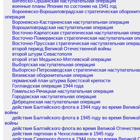
Витебско-Оршанская наступательная операция
военные планы Японии по состонию на 1941 год
Воронежско-Ворошиловградская стратегическая оборонит
операция
Воронежско-Касторненская наступательная операция
Ворошиловградская наступательная операция
Восточно-Карпатская стратегическая наступательная опе
Восточно-Померанская стратегическая наступательная оп
Восточно-Прусская стратегическая наступательная опера
второй период Великой Отечественной войны
второй штурм Севастополя
второй этап Медынско-Мятлевской операции
Выборгская наступательная операция
Выборгско-Петрозаводская стратегическая наступательна
Вяземская оборонительная операция
германский план штурма Брестской крепости
Голландская операция 1944 года
Гомельско-Речицкая наступательная операция
Городокская наступательная операция
Дебреценская наступательная операция
действия Балтийского флота в 1944 году во время Велико
войны
действия Балтийского флота в 1945 году во время Велико
войны
действия Балтийского флота во время Великой Отечестве
действия партизан в Чехословакии в 1945 году
действия Северного флота в 1944 году во время Великой 