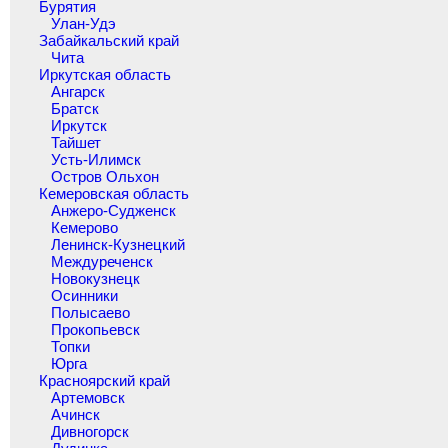
Бурятия
Улан-Удэ
Забайкальский край
Чита
Иркутская область
Ангарск
Братск
Иркутск
Тайшет
Усть-Илимск
Остров Ольхон
Кемеровская область
Анжеро-Судженск
Кемерово
Ленинск-Кузнецкий
Междуреченск
Новокузнецк
Осинники
Полысаево
Прокопьевск
Топки
Юрга
Красноярский край
Артемовск
Ачинск
Дивногорск