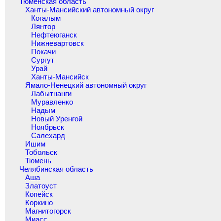
Тюменская область
Ханты-Мансийский автономный округ
Когалым
Лянтор
Нефтеюганск
Нижневартовск
Покачи
Сургут
Урай
Ханты-Мансийск
Ямало-Ненецкий автономный округ
Лабытнанги
Муравленко
Надым
Новый Уренгой
Ноябрьск
Салехард
Ишим
Тобольск
Тюмень
Челябинская область
Аша
Златоуст
Копейск
Коркино
Магнитогорск
Миасс