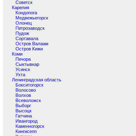
Советск
Карелия
Кондопога
Медвежьегорск
Олонец
Петрозаводск
Пудож
Сортавала
Остров Валаам
Остров Кижи
Коми
Печора
Сыктывкар
Усинск
Ухта
Ленинградская область
Бокситогорск
Волосово
Волхов
Всеволожск
Выборг
Высоцк
Гатчина
Ивангород
Каменногорск
Кингисепп