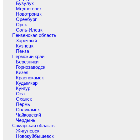
Бузулук
Медногорск
Новотроицк
Оренбург
Орск
Соль-Илецк
Пензенская область
Заречный
Кузнецк
Пенза
Пермский край
Березники
Горнозаводск
Кизел
Краснокамск
Кудымкар
Кунгур
Оса
Оханск
Пермь
Соликамск
Чайковский
Чердынь
Самарская область
Жигулевск
Новокуйбышевск