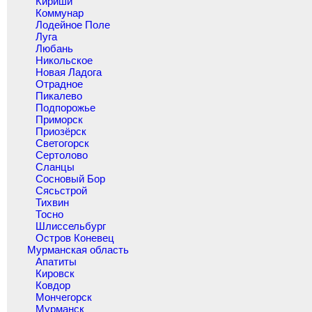
Кириши
Коммунар
Лодейное Поле
Луга
Любань
Никольское
Новая Ладога
Отрадное
Пикалево
Подпорожье
Приморск
Приозёрск
Светогорск
Сертолово
Сланцы
Сосновый Бор
Сясьстрой
Тихвин
Тосно
Шлиссельбург
Остров Коневец
Мурманская область
Апатиты
Кировск
Ковдор
Мончегорск
Мурманск