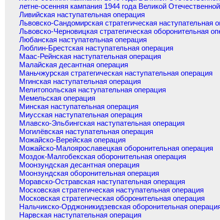
летне-осенняя кампания 1944 года Великой Отечественно
Ливийская наступательная операция
Львовско-Сандомирская стратегическая наступательная 
Львовско-Черновицкая стратегическая оборонительная оп
Любанская наступательная операция
Люблин-Брестская наступательная операция
Маас-Рейнская наступательная операция
Малайская десантная операция
Маньчжурская стратегическая наступательная операция
Мгинская наступательная операция
Мелитопольская наступательная операция
Мемельская операция
Минская наступательная операция
Миусская наступательная операция
Млавско-Эльбингская наступательная операция
Могилёвская наступательная операция
Можайско-Верейская операция
Можайско-Малоярославецкая оборонительная операция
Моздок-Малгобекская оборонительная операция
Моонзундская десантная операция
Моонзундская оборонительная операция
Моравско-Остравская наступательная операция
Московская стратегическая наступательная операция
Московская стратегическая оборонительная операция
Нальчикско-Орджоникидзевская оборонительная операци
Нарвская наступательная операция