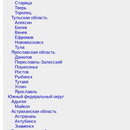
Старица
Тверь
Торопец
Тульская область
Алексин
Белев
Венев
Ефремов
Новомосковск
Тула
Ярославская область
Данилов
Переславль-Залесский
Пошехонье
Ростов
Рыбинск
Тутаев
Углич
Ярославль
Южный федеральный округ
Адыгея
Майкоп
Астраханская область
Астрахань
Ахтубинск
Знаменск