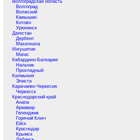
Волгоградская область
Волгоград
Волжский
Камышин
Котово
Урюпинск
Дагестан
Дербент
Махачкала
Ингушетия
Магас
Кабардино-Балкария
Нальчик
Прохладный
Калмыкия
Элиста
Карачаево-Черкесия
Черкесск
Краснодарский край
Анапа
Армавир
Геленджик
Горячий Ключ
Ейск
Краснодар
Крымск
Лабинск