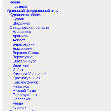
Чечня
Грозный
Уральский федеральный округ
Курганская область
Курган
Шадринск
Свердловская область
Алапаевск
Арамиль
Асбест
Березовский
Богданович
Верхняя Салда
Верхотурье
Екатеринбург
Заречный
Ирбит
Каменск-Уральский
Краснотурьинск
Красноуфимск
Невьянск
Нижний Тагил
Первоуральск
Полевской
Ревда
Туринск