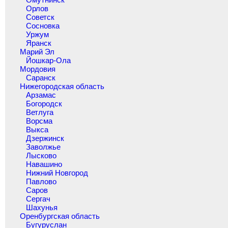
Орлов
Советск
Сосновка
Уржум
Яранск
Марий Эл
Йошкар-Ола
Мордовия
Саранск
Нижегородская область
Арзамас
Богородск
Ветлуга
Ворсма
Выкса
Дзержинск
Заволжье
Лысково
Навашино
Нижний Новгород
Павлово
Саров
Сергач
Шахунья
Оренбургская область
Бугуруслан