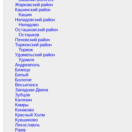
Жарковский район
Кашинский район
Кашин
Нелидовский район
Нелидово
Осташковский район
Осташков
Пеновский район
Торжокский район
Торжок
Удомельский район
Удомля
Андреаполь
Бежецк
Белый
Бологое
Весьегонск
Западная Двина
Зубцов
Калязин
Кимры
Конаково
Красный Холм
Кувшиново
Лихославль
Ржев