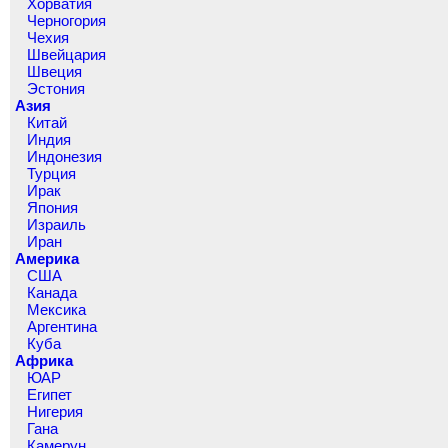
Хорватия
Черногория
Чехия
Швейцария
Швеция
Эстония
Азия
Китай
Индия
Индонезия
Турция
Ирак
Япония
Израиль
Иран
Америка
США
Канада
Мексика
Аргентина
Куба
Африка
ЮАР
Египет
Нигерия
Гана
Камерун