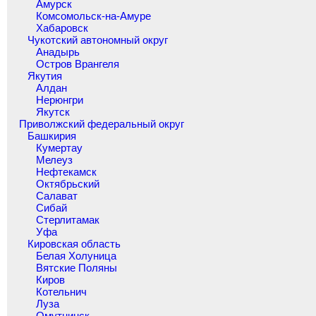
Амурск
Комсомольск-на-Амуре
Хабаровск
Чукотский автономный округ
Анадырь
Остров Врангеля
Якутия
Алдан
Нерюнгри
Якутск
Приволжский федеральный округ
Башкирия
Кумертау
Мелеуз
Нефтекамск
Октябрьский
Салават
Сибай
Стерлитамак
Уфа
Кировская область
Белая Холуница
Вятские Поляны
Киров
Котельнич
Луза
Омутнинск