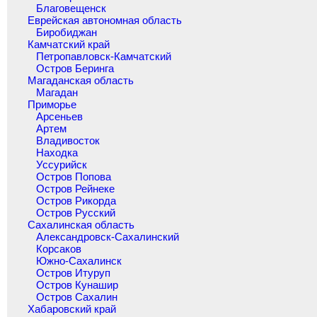
Благовещенск
Еврейская автономная область
Биробиджан
Камчатский край
Петропавловск-Камчатский
Остров Беринга
Магаданская область
Магадан
Приморье
Арсеньев
Артем
Владивосток
Находка
Уссурийск
Остров Попова
Остров Рейнеке
Остров Рикорда
Остров Русский
Сахалинская область
Александровск-Сахалинский
Корсаков
Южно-Сахалинск
Остров Итуруп
Остров Кунашир
Остров Сахалин
Хабаровский край