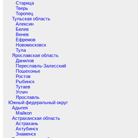
Старица
Тверь
Торопец
Тульская область
Алексин
Белев
Венев
Ефремов
Новомосковск
Тула
Ярославская область
Данилов
Переславль-Залесский
Пошехонье
Ростов
Рыбинск
Тутаев
Углич
Ярославль
Южный федеральный округ
Адыгея
Майкоп
Астраханская область
Астрахань
Ахтубинск
Знаменск