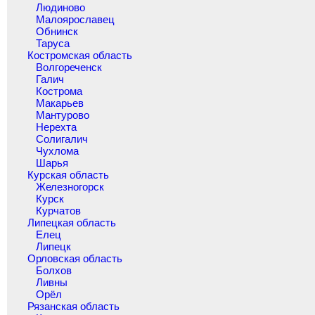
Людиново
Малоярославец
Обнинск
Таруса
Костромская область
Волгореченск
Галич
Кострома
Макарьев
Мантурово
Нерехта
Солигалич
Чухлома
Шарья
Курская область
Железногорск
Курск
Курчатов
Липецкая область
Елец
Липецк
Орловская область
Болхов
Ливны
Орёл
Рязанская область