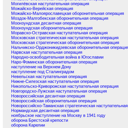
Могилёвская наступательная операция
Можайско-Верейская операция
Можайско-Малоярославецкая оборонительная операция
Моздок-Малгобекская оборонительная операция
Моонзундская десантная операция
Моонзундская оборонительная операция
Моравско-Остравская наступательная операция
Московская стратегическая наступательная операция
Московская стратегическая оборонительная операция
Нальчикско-Орджоникидзевская оборонительная операци
Нарвская наступательная операция
Народно-освободительная война в Югославии
Наро-Фоминская оборонительная операция
наступление на Верхнем Дону
наступление под Сталинградом
Невельская наступательная операция
Нижне-Силезская наступательная операция
Никопольско-Криворожская наступательная операция
Новгородско-Лужская наступательная операция
Новороссийская десантная операция
Новороссийская оборонительная операция
Новороссийско-Таманская стратегическая наступательная
Нормандская десантная операция
ноябрьское наступление на Москву в 1941 году
оборона Брестской крепости
оборона Карелии