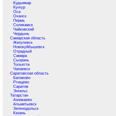
Кудымкар
Кунгур
Оса
Оханск
Пермь
Соликамск
Чайковский
Чердынь
Самарская область
Жигулевск
Новокуйбышевск
Отрадный
Самара
Сызрань
Тольятти
Чапаевск
Саратовская область
Балаково
Ртищево
Саратов
Энгельс
Татарстан
Азнакаево
Альметьевск
Зеленодольск
Казань