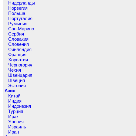
Нидерланды
Норвегия
Польша
Португалия
Румыния
Сан-Марино
Сербия
Словакия
Словения
Финляндия
Франция
Хорватия
Черногория
Чехия
Швейцария
Швеция
Эстония
Азия
Китай
Индия
Индонезия
Турция
Ирак
Япония
Израиль
Иран