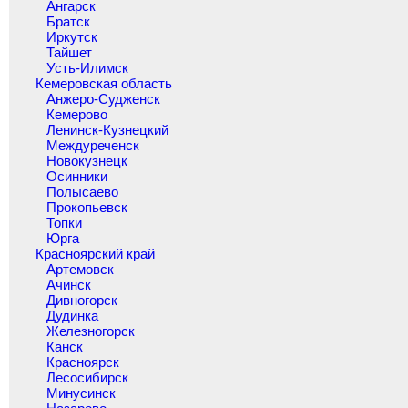
Ангарск
Братск
Иркутск
Тайшет
Усть-Илимск
Кемеровская область
Анжеро-Судженск
Кемерово
Ленинск-Кузнецкий
Междуреченск
Новокузнецк
Осинники
Полысаево
Прокопьевск
Топки
Юрга
Красноярский край
Артемовск
Ачинск
Дивногорск
Дудинка
Железногорск
Канск
Красноярск
Лесосибирск
Минусинск