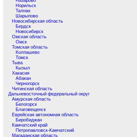
Назарово
Норильск
Талнах
Шарыпово
Новосибирская область
Бердск
Новосибирск
Омская область
Омск
Томская область
Колпашево
Томск
Тыва
Кызыл
Хакасия
Абакан
Черногорск
Читинская область
Дальневосточный федеральный округ
Амурская область
Белогорск
Благовещенск
Еврейская автономная область
Биробиджан
Камчатский край
Петропавловск-Камчатский
Магаданская область