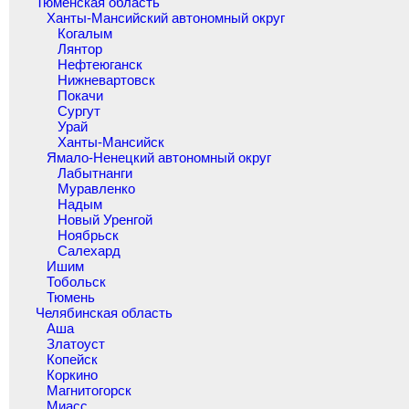
Тюменская область
Ханты-Мансийский автономный округ
Когалым
Лянтор
Нефтеюганск
Нижневартовск
Покачи
Сургут
Урай
Ханты-Мансийск
Ямало-Ненецкий автономный округ
Лабытнанги
Муравленко
Надым
Новый Уренгой
Ноябрьск
Салехард
Ишим
Тобольск
Тюмень
Челябинская область
Аша
Златоуст
Копейск
Коркино
Магнитогорск
Миасс