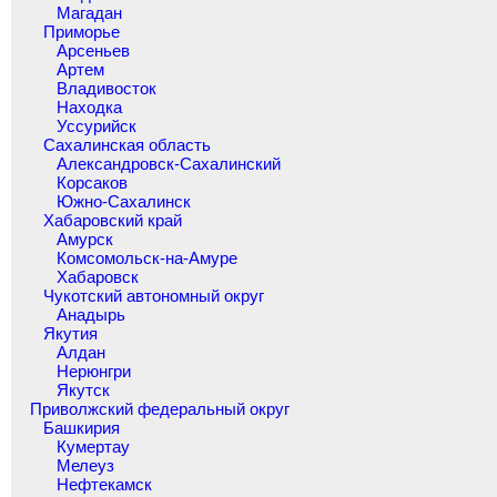
Магадан
Приморье
Арсеньев
Артем
Владивосток
Находка
Уссурийск
Сахалинская область
Александровск-Сахалинский
Корсаков
Южно-Сахалинск
Хабаровский край
Амурск
Комсомольск-на-Амуре
Хабаровск
Чукотский автономный округ
Анадырь
Якутия
Алдан
Нерюнгри
Якутск
Приволжский федеральный округ
Башкирия
Кумертау
Мелеуз
Нефтекамск