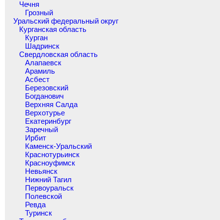
Чечня
Грозный
Уральский федеральный округ
Курганская область
Курган
Шадринск
Свердловская область
Алапаевск
Арамиль
Асбест
Березовский
Богданович
Верхняя Салда
Верхотурье
Екатеринбург
Заречный
Ирбит
Каменск-Уральский
Краснотурьинск
Красноуфимск
Невьянск
Нижний Тагил
Первоуральск
Полевской
Ревда
Туринск