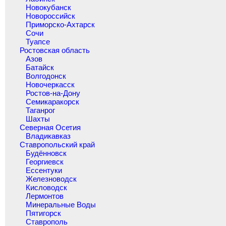
Новокубанск
Новороссийск
Приморско-Ахтарск
Сочи
Туапсе
Ростовская область
Азов
Батайск
Волгодонск
Новочеркасск
Ростов-на-Дону
Семикаракорск
Таганрог
Шахты
Северная Осетия
Владикавказ
Ставропольский край
Будённовск
Георгиевск
Ессентуки
Железноводск
Кисловодск
Лермонтов
Минеральные Воды
Пятигорск
Ставрополь