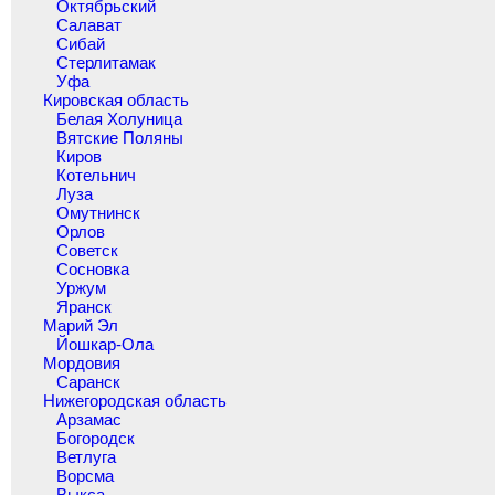
Октябрьский
Салават
Сибай
Стерлитамак
Уфа
Кировская область
Белая Холуница
Вятские Поляны
Киров
Котельнич
Луза
Омутнинск
Орлов
Советск
Сосновка
Уржум
Яранск
Марий Эл
Йошкар-Ола
Мордовия
Саранск
Нижегородская область
Арзамас
Богородск
Ветлуга
Ворсма
Выкса