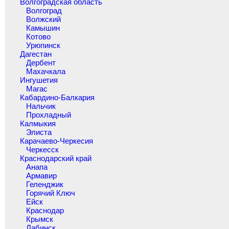
Волгоградская область
Волгоград
Волжский
Камышин
Котово
Урюпинск
Дагестан
Дербент
Махачкала
Ингушетия
Магас
Кабардино-Балкария
Нальчик
Прохладный
Калмыкия
Элиста
Карачаево-Черкесия
Черкесск
Краснодарский край
Анапа
Армавир
Геленджик
Горячий Ключ
Ейск
Краснодар
Крымск
Лабинск