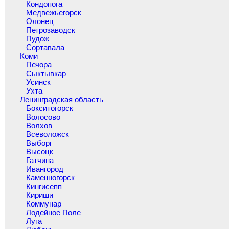
Кондопога
Медвежьегорск
Олонец
Петрозаводск
Пудож
Сортавала
Коми
Печора
Сыктывкар
Усинск
Ухта
Ленинградская область
Бокситогорск
Волосово
Волхов
Всеволожск
Выборг
Высоцк
Гатчина
Ивангород
Каменногорск
Кингисепп
Кириши
Коммунар
Лодейное Поле
Луга