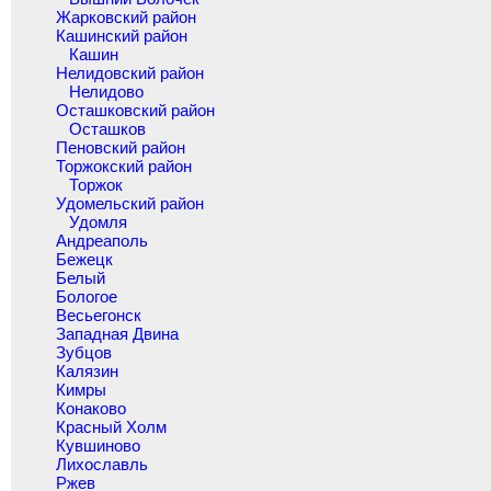
Жарковский район
Кашинский район
Кашин
Нелидовский район
Нелидово
Осташковский район
Осташков
Пеновский район
Торжокский район
Торжок
Удомельский район
Удомля
Андреаполь
Бежецк
Белый
Бологое
Весьегонск
Западная Двина
Зубцов
Калязин
Кимры
Конаково
Красный Холм
Кувшиново
Лихославль
Ржев