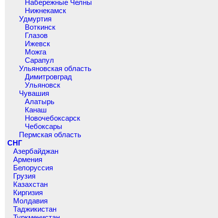
Набережные Челны
Нижнекамск
Удмуртия
Воткинск
Глазов
Ижевск
Можга
Сарапул
Ульяновская область
Димитровград
Ульяновск
Чувашия
Алатырь
Канаш
Новочебоксарск
Чебоксары
Пермская область
СНГ
Азербайджан
Армения
Белоруссия
Грузия
Казахстан
Киргизия
Молдавия
Таджикистан
Туркменистан