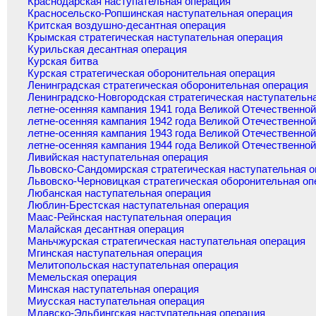
Краснодарская наступательная операция
Красносельско-Ропшинская наступательная операция
Критская воздушно-десантная операция
Крымская стратегическая наступательная операция
Курильская десантная операция
Курская битва
Курская стратегическая оборонительная операция
Ленинградская стратегическая оборонительная операция
Ленинградско-Новгородская стратегическая наступательн
летне-осенняя кампания 1941 года Великой Отечественно
летне-осенняя кампания 1942 года Великой Отечественно
летне-осенняя кампания 1943 года Великой Отечественно
летне-осенняя кампания 1944 года Великой Отечественно
Ливийская наступательная операция
Львовско-Сандомирская стратегическая наступательная 
Львовско-Черновицкая стратегическая оборонительная оп
Любанская наступательная операция
Люблин-Брестская наступательная операция
Маас-Рейнская наступательная операция
Малайская десантная операция
Маньчжурская стратегическая наступательная операция
Мгинская наступательная операция
Мелитопольская наступательная операция
Мемельская операция
Минская наступательная операция
Миусская наступательная операция
Млавско-Эльбингская наступательная операция