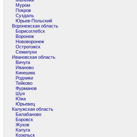
Муром
Покров
Суздаль
Юрьев-Польский
Воронежская область
Борисоглебск
Воронеж
Нововоронеж
Острогожск
Семилуки
Ивановская область
Вичуга
Иваново
Кинешма
Родники
Тейково
Фурманов
Шуя
Южа
Юрьевец
Калужская область
Балабаново
Боровск
Жуков
Калуга
Козельск