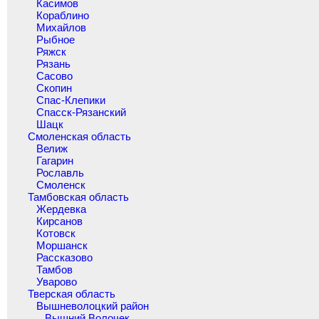
Касимов
Кораблино
Михайлов
Рыбное
Ряжск
Рязань
Сасово
Скопин
Спас-Клепики
Спасск-Рязанский
Шацк
Смоленская область
Велиж
Гагарин
Рославль
Смоленск
Тамбовская область
Жердевка
Кирсанов
Котовск
Моршанск
Рассказово
Тамбов
Уварово
Тверская область
Вышневолоцкий район
Вышний Волочек