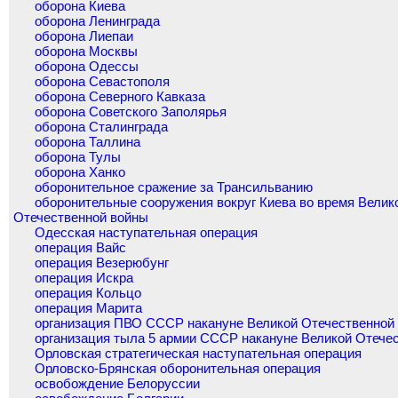
оборона Киева
оборона Ленинграда
оборона Лиепаи
оборона Москвы
оборона Одессы
оборона Севастополя
оборона Северного Кавказа
оборона Советского Заполярья
оборона Сталинграда
оборона Таллина
оборона Тулы
оборона Ханко
оборонительное сражение за Трансильванию
оборонительные сооружения вокруг Киева во время Велик
Отечественной войны
Одесская наступательная операция
операция Вайс
операция Везерюбунг
операция Искра
операция Кольцо
операция Марита
организация ПВО СССР накануне Великой Отечественной
организация тыла 5 армии СССР накануне Великой Отече
Орловская стратегическая наступательная операция
Орловско-Брянская оборонительная операция
освобождение Белоруссии