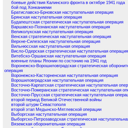
боевые действия Калинского фронта в октябре 1941 года
бой под Хонканиеми
Братиславско-Брновская наступательная операция
Брянская наступательная операция
Будапештская стратегическая наступательная операция
Варшавско-Познанская наступательная операция
Великолукская наступательная операция
Венская стратегическая наступательная операция
Верхне-Силезская наступательная операция
Вильнюсская наступательная операция
Висло-Одерская стратегическая наступательная операци
Витебско-Оршанская наступательная операция
военные планы Японии по состонию на 1941 год
Воронежско-Ворошиловградская стратегическая оборонит
операция
Воронежско-Касторненская наступательная операция
Ворошиловградская наступательная операция
Восточно-Карпатская стратегическая наступательная опе
Восточно-Померанская стратегическая наступательная оп
Восточно-Прусская стратегическая наступательная опера
второй период Великой Отечественной войны
второй штурм Севастополя
второй этап Медынско-Мятлевской операции
Выборгская наступательная операция
Выборгско-Петрозаводская стратегическая наступательна
Вяземская оборонительная операция