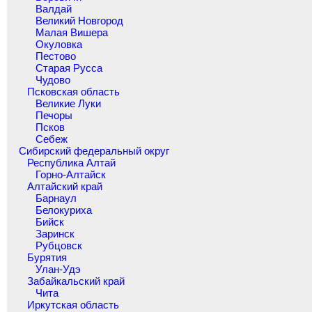
Валдай
Великий Новгород
Малая Вишера
Окуловка
Пестово
Старая Русса
Чудово
Псковская область
Великие Луки
Печоры
Псков
Себеж
Сибирский федеральный округ
Республика Алтай
Горно-Алтайск
Алтайский край
Барнаул
Белокуриха
Бийск
Заринск
Рубцовск
Бурятия
Улан-Удэ
Забайкальский край
Чита
Иркутская область