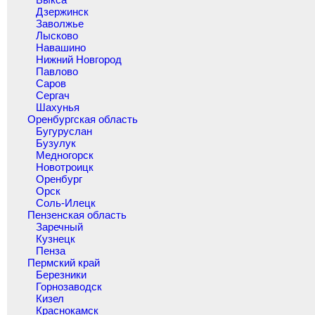
Дзержинск
Заволжье
Лысково
Навашино
Нижний Новгород
Павлово
Саров
Сергач
Шахунья
Оренбургская область
Бугуруслан
Бузулук
Медногорск
Новотроицк
Оренбург
Орск
Соль-Илецк
Пензенская область
Заречный
Кузнецк
Пенза
Пермский край
Березники
Горнозаводск
Кизел
Краснокамск