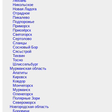
Любань
Никольское
Новая Ладога
Отрадное
Пикалево
Подпорожье
Приморск
Приозёрск
Светогорск
Сертолово
Сланцы
Сосновый Бор
Сясьстрой
Тихвин
Тосно
Шлиссельбург
Мурманская область
Апатиты
Кировск
Ковдор
Мончегорск
Мурманск
Оленегорск
Полярные Зори
Североморск
Новгородская область
Боровичи