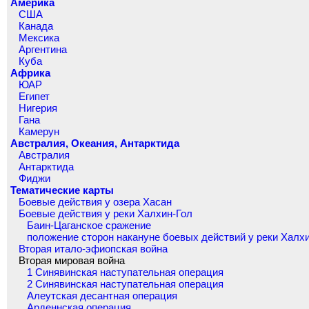
Америка
США
Канада
Мексика
Аргентина
Куба
Африка
ЮАР
Египет
Нигерия
Гана
Камерун
Австралия, Океания, Антарктида
Австралия
Антарктида
Фиджи
Тематические карты
Боевые действия у озера Хасан
Боевые действия у реки Халхин-Гол
Баин-Цаганское сражение
положение сторон накануне боевых действий у реки Халх
Вторая итало-эфиопская война
Вторая мировая война
1 Синявинская наступательная операция
2 Синявинская наступательная операция
Алеутская десантная операция
Арденнская операция