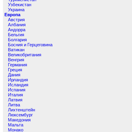
Узбекистан
Украина
Европа
Австрия
Албания
Андорра
Бельгия
Болгария
Босния и Герцеговина
Ватикан
Великобритания
Венгрия
Германия
Греция
Дания
Ирландия
Исландия
Испания
Италия
Латвия
Литва
Лихтенштейн
Люксембург
Македония
Мальта
Монако