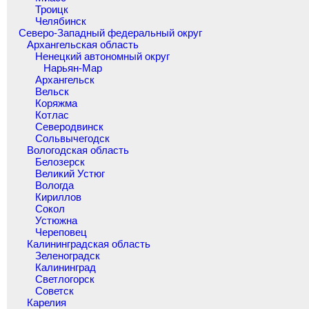
Троицк
Челябинск
Северо-Западный федеральный округ
Архангельская область
Ненецкий автономный округ
Нарьян-Мар
Архангельск
Вельск
Коряжма
Котлас
Северодвинск
Сольвычегодск
Вологодская область
Белозерск
Великий Устюг
Вологда
Кириллов
Сокол
Устюжна
Череповец
Калининградская область
Зеленоградск
Калининград
Светлогорск
Советск
Карелия