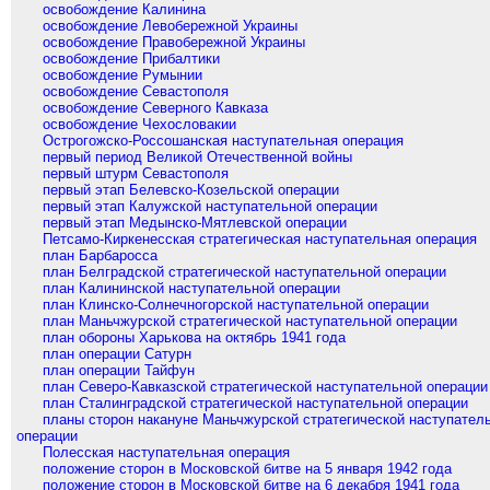
освобождение Калинина
освобождение Левобережной Украины
освобождение Правобережной Украины
освобождение Прибалтики
освобождение Румынии
освобождение Севастополя
освобождение Северного Кавказа
освобождение Чехословакии
Острогожско-Россошанская наступательная операция
первый период Великой Отечественной войны
первый штурм Севастополя
первый этап Белевско-Козельской операции
первый этап Калужской наступательной операции
первый этап Медынско-Мятлевской операции
Петсамо-Киркенесская стратегическая наступательная операция
план Барбаросса
план Белградской стратегической наступательной операции
план Калининской наступательной операции
план Клинско-Солнечногорской наступательной операции
план Маньчжурской стратегической наступательной операции
план обороны Харькова на октябрь 1941 года
план операции Сатурн
план операции Тайфун
план Северо-Кавказской стратегической наступательной операции
план Сталинградской стратегической наступательной операции
планы сторон накануне Маньчжурской стратегической наступател
операции
Полесская наступательная операция
положение сторон в Московской битве на 5 января 1942 года
положение сторон в Московской битве на 6 декабря 1941 года