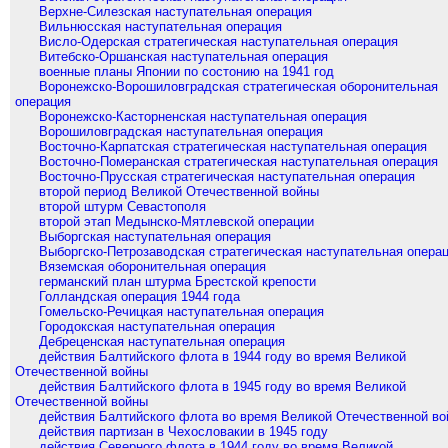
Верхне-Силезская наступательная операция
Вильнюсская наступательная операция
Висло-Одерская стратегическая наступательная операция
Витебско-Оршанская наступательная операция
военные планы Японии по состонию на 1941 год
Воронежско-Ворошиловградская стратегическая оборонительная
операция
Воронежско-Касторненская наступательная операция
Ворошиловградская наступательная операция
Восточно-Карпатская стратегическая наступательная операция
Восточно-Померанская стратегическая наступательная операция
Восточно-Прусская стратегическая наступательная операция
второй период Великой Отечественной войны
второй штурм Севастополя
второй этап Медынско-Мятлевской операции
Выборгская наступательная операция
Выборгско-Петрозаводская стратегическая наступательная опера
Вяземская оборонительная операция
германский план штурма Брестской крепости
Голландская операция 1944 года
Гомельско-Речицкая наступательная операция
Городокская наступательная операция
Дебреценская наступательная операция
действия Балтийского флота в 1944 году во время Великой
Отечественной войны
действия Балтийского флота в 1945 году во время Великой
Отечественной войны
действия Балтийского флота во время Великой Отечественной в
действия партизан в Чехословакии в 1945 году
действия Северного флота в 1944 году во время Великой