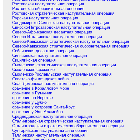
Ростовская наступательная операция
Ростовская оборонительная операция
Ростовская стратегическая наступательная операция
Рурская наступательная операция
Сандомирско-Силезская наступательная операция
Свирско-Петрозаводская наступательная операция
Северо-Африканская десантная операция
Северо-Итальянская наступательная операция
Северо-Кавказская стратегическая наступательная операция
Северо-Кавказская стратегическая оборонительная операция
Сейсинская десантная операция
Синявинская наступательная операция
Сицилийская операция
Смоленская стратегическая наступательная операция
Смоленское сражение
Смоленско-Рославльская наступательная операция
Советско-финляндская война
Спас-Деменская наступательная операция
сражение в Коралловом море
сражение в Румынии
сражение на Неретве
сражение у Дубно
сражение у островов Санта-Крус
сражение у Эль-Аламейна
Среднедонская наступательная операция
Сталинградская стратегическая наступательная операция
Сталинградская стратегическая оборонительная операция
Сунгарийская наступательная операция
Таллинская наступательная операция
Тартуская наступательная операция