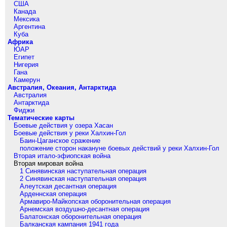
США
Канада
Мексика
Аргентина
Куба
Африка
ЮАР
Египет
Нигерия
Гана
Камерун
Австралия, Океания, Антарктида
Австралия
Антарктида
Фиджи
Тематические карты
Боевые действия у озера Хасан
Боевые действия у реки Халхин-Гол
Баин-Цаганское сражение
положение сторон накануне боевых действий у реки Халхин-Гол
Вторая итало-эфиопская война
Вторая мировая война
1 Синявинская наступательная операция
2 Синявинская наступательная операция
Алеутская десантная операция
Арденнская операция
Армавиро-Майкопская оборонительная операция
Арнемская воздушно-десантная операция
Балатонская оборонительная операция
Балканская кампания 1941 года