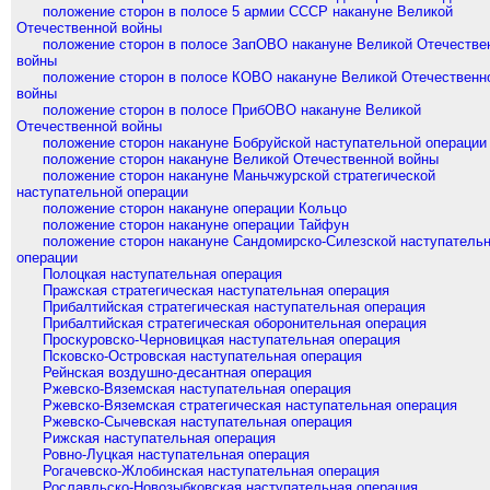
положение сторон в полосе 5 армии СССР накануне Великой
Отечественной войны
положение сторон в полосе ЗапОВО накануне Великой Отечестве
войны
положение сторон в полосе КОВО накануне Великой Отечественн
войны
положение сторон в полосе ПрибОВО накануне Великой
Отечественной войны
положение сторон накануне Бобруйской наступательной операции
положение сторон накануне Великой Отечественной войны
положение сторон накануне Маньчжурской стратегической
наступательной операции
положение сторон накануне операции Кольцо
положение сторон накануне операции Тайфун
положение сторон накануне Сандомирско-Силезской наступатель
операции
Полоцкая наступательная операция
Пражская стратегическая наступательная операция
Прибалтийская стратегическая наступательная операция
Прибалтийская стратегическая оборонительная операция
Проскуровско-Черновицкая наступательная операция
Псковско-Островская наступательная операция
Рейнская воздушно-десантная операция
Ржевско-Вяземская наступательная операция
Ржевско-Вяземская стратегическая наступательная операция
Ржевско-Сычевская наступательная операция
Рижская наступательная операция
Ровно-Луцкая наступательная операция
Рогачевско-Жлобинская наступательная операция
Рославльско-Новозыбковская наступательная операция