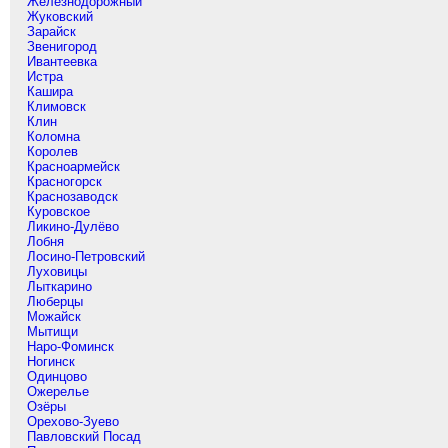
Железнодорожный
Жуковский
Зарайск
Звенигород
Ивантеевка
Истра
Кашира
Климовск
Клин
Коломна
Королев
Красноармейск
Красногорск
Краснозаводск
Куровское
Ликино-Дулёво
Лобня
Лосино-Петровский
Луховицы
Лыткарино
Люберцы
Можайск
Мытищи
Наро-Фоминск
Ногинск
Одинцово
Ожерелье
Озёры
Орехово-Зуево
Павловский Посад