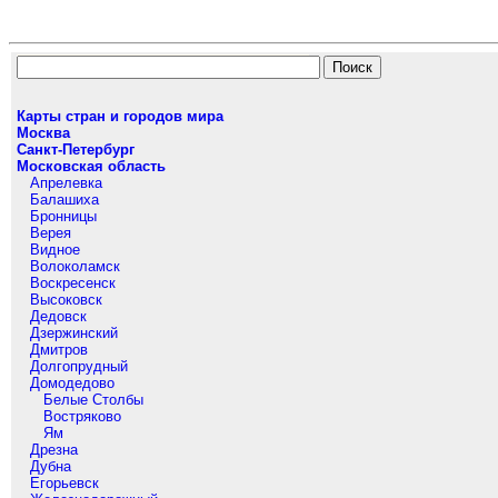
Карты стран и городов мира
Москва
Санкт-Петербург
Московская область
Апрелевка
Балашиха
Бронницы
Верея
Видное
Волоколамск
Воскресенск
Высоковск
Дедовск
Дзержинский
Дмитров
Долгопрудный
Домодедово
Белые Столбы
Востряково
Ям
Дрезна
Дубна
Егорьевск