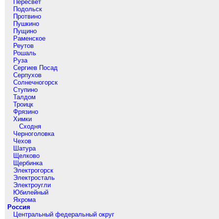
Пересвет
Подольск
Протвино
Пушкино
Пущино
Раменское
Реутов
Рошаль
Руза
Сергиев Посад
Серпухов
Солнечногорск
Ступино
Талдом
Троицк
Фрязино
Химки
Сходня
Черноголовка
Чехов
Шатура
Щелково
Щербинка
Электрогорск
Электросталь
Электроугли
Юбилейный
Яхрома
Россия
Центральный федеральный округ