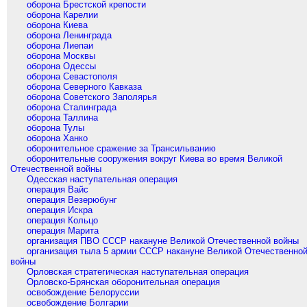
оборона Брестской крепости
оборона Карелии
оборона Киева
оборона Ленинграда
оборона Лиепаи
оборона Москвы
оборона Одессы
оборона Севастополя
оборона Северного Кавказа
оборона Советского Заполярья
оборона Сталинграда
оборона Таллина
оборона Тулы
оборона Ханко
оборонительное сражение за Трансильванию
оборонительные сооружения вокруг Киева во время Великой
Отечественной войны
Одесская наступательная операция
операция Вайс
операция Везерюбунг
операция Искра
операция Кольцо
операция Марита
организация ПВО СССР накануне Великой Отечественной войны
организация тыла 5 армии СССР накануне Великой Отечественно
войны
Орловская стратегическая наступательная операция
Орловско-Брянская оборонительная операция
освобождение Белоруссии
освобождение Болгарии