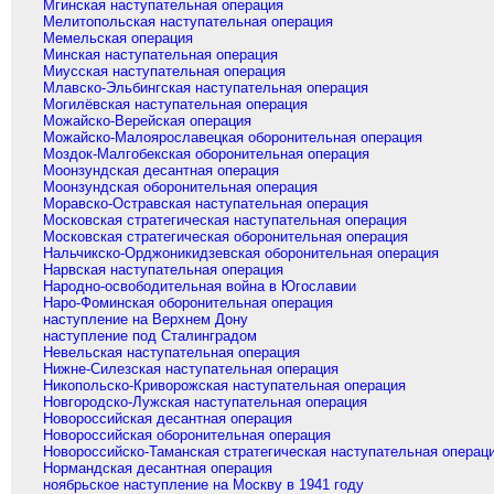
Мгинская наступательная операция
Мелитопольская наступательная операция
Мемельская операция
Минская наступательная операция
Миусская наступательная операция
Млавско-Эльбингская наступательная операция
Могилёвская наступательная операция
Можайско-Верейская операция
Можайско-Малоярославецкая оборонительная операция
Моздок-Малгобекская оборонительная операция
Моонзундская десантная операция
Моонзундская оборонительная операция
Моравско-Остравская наступательная операция
Московская стратегическая наступательная операция
Московская стратегическая оборонительная операция
Нальчикско-Орджоникидзевская оборонительная операция
Нарвская наступательная операция
Народно-освободительная война в Югославии
Наро-Фоминская оборонительная операция
наступление на Верхнем Дону
наступление под Сталинградом
Невельская наступательная операция
Нижне-Силезская наступательная операция
Никопольско-Криворожская наступательная операция
Новгородско-Лужская наступательная операция
Новороссийская десантная операция
Новороссийская оборонительная операция
Новороссийско-Таманская стратегическая наступательная операц
Нормандская десантная операция
ноябрьское наступление на Москву в 1941 году