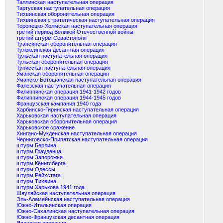
Таллинская наступательная операция
Тартуская наступательная операция
Тихвинская оборонительная операция
Тихвинская стратегическая наступательная операция
Торопецко-Холмская наступательная операция
третий период Великой Отечественной войны
третий штурм Севастополя
Туапсинская оборонительная операция
Тулоксинская десантная операция
Тульская наступательная операция
Тульская оборонительная операция
Тунисская наступательная операция
Уманская оборонительная операция
Уманско-Ботошанская наступательная операция
Фалезская наступательная операция
Филиппинская операция 1941-1942 годов
Филиппинская операция 1944-1945 годов
Французская кампания 1940 года
Харбинско-Гиринская наступательная операция
Харьковская наступательная операция
Харьковская оборонительная операция
Харьковское сражение
Хингано-Мукденская наступательная операция
Черниговско-Припятская наступательная операция
штурм Берлина
штурм Грауденца
штурм Запорожья
штурм Кёнигсберга
штурм Одессы
штурм Рейхстага
штурм Тихвина
штурм Харькова 1941 года
Шяуляйская наступательная операция
Эль-Аламейнская наступательная операция
Южно-Итальянская операция
Южно-Сахалинская наступательная операция
Южно-Французская десантная операция