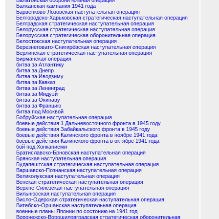
Балатонская оборонительная операция
Балканская кампания 1941 года
Барвенково-Лозовская наступательная операция
Белгородско-Харьковская стратегическая наступательная операция
Белградская стратегическая наступательная операция
Белорусская стратегическая наступательная операция
Белорусская стратегическая оборонительная операция
Белостокская наступательная операция
Березнеговато-Снигирёвская наступательная операция
Берлинская стратегическая наступательная операция
Бирманская операция
битва за Атлантику
битва за Днепр
битва за Иводзиму
битва за Кавказ
битва за Ленинград
битва за Мидуэй
битва за Окинаву
битва за Францию
битва под Москвой
Бобруйская наступательная операция
боевые действия 1 Дальневосточного фронта в 1945 году
боевые действия Забайкальского фронта в 1945 году
боевые действия Калинского фронта в ноябре 1941 года
боевые действия Калинского фронта в октябре 1941 года
бой под Хонканиеми
Братиславско-Брновская наступательная операция
Брянская наступательная операция
Будапештская стратегическая наступательная операция
Варшавско-Познанская наступательная операция
Великолукская наступательная операция
Венская стратегическая наступательная операция
Верхне-Силезская наступательная операция
Вильнюсская наступательная операция
Висло-Одерская стратегическая наступательная операция
Витебско-Оршанская наступательная операция
военные планы Японии по состонию на 1941 год
Воронежско-Ворошиловградская стратегическая оборонительная