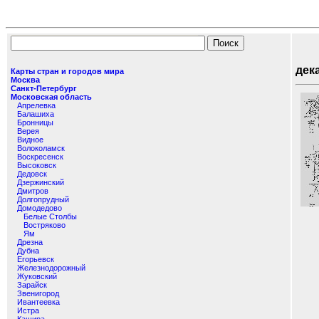
Кар
дек
Карты стран и городов мира
Москва
Санкт-Петербург
Московская область
Апрелевка
Балашиха
Бронницы
Верея
Видное
Волоколамск
Воскресенск
Высоковск
Дедовск
Дзержинский
Дмитров
Долгопрудный
Домодедово
Белые Столбы
Востряково
Ям
Дрезна
Дубна
Егорьевск
Железнодорожный
Жуковский
Зарайск
Звенигород
Ивантеевка
Истра