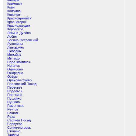
Кашира
Климовск
Клин
Коломна
Королев
Красноармейск
Красногорск
Краснозаводск
Куровское
Ликино-Дулёво
Лобня
Лосино-Петровский
Луховицы
Лыткарино
Люберцы
Можайск
Мытищи
Наро-Фоминск
Ногинск
Одинцово
Ожерелье
Озёры
Орехово-Зуево
Павловский Посад
Пересвет
Подольск
Протвино
Пушкино
Пущино
Раменское
Реутов
Рошаль
Руза
Сергиев Посад
Серпухов
Солнечногорск
Ступино
Талдом