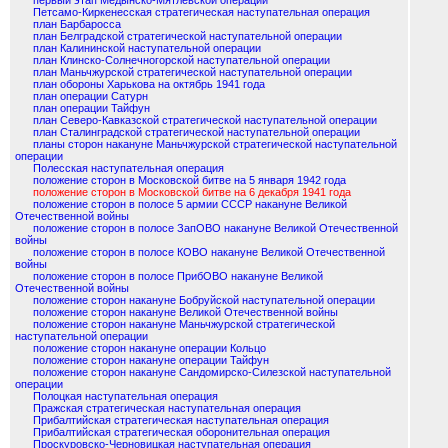
первый этап Медынско-Мятлевской операции
Петсамо-Киркенесская стратегическая наступательная операция
план Барбаросса
план Белградской стратегической наступательной операции
план Калининской наступательной операции
план Клинско-Солнечногорской наступательной операции
план Маньчжурской стратегической наступательной операции
план обороны Харькова на октябрь 1941 года
план операции Сатурн
план операции Тайфун
план Северо-Кавказской стратегической наступательной операции
план Сталинградской стратегической наступательной операции
планы сторон накануне Маньчжурской стратегической наступательной
операции
Полесская наступательная операция
положение сторон в Московской битве на 5 января 1942 года
положение сторон в Московской битве на 6 декабря 1941 года
положение сторон в полосе 5 армии СССР накануне Великой
Отечественной войны
положение сторон в полосе ЗапОВО накануне Великой Отечественной
войны
положение сторон в полосе КОВО накануне Великой Отечественной
войны
положение сторон в полосе ПрибОВО накануне Великой
Отечественной войны
положение сторон накануне Бобруйской наступательной операции
положение сторон накануне Великой Отечественной войны
положение сторон накануне Маньчжурской стратегической
наступательной операции
положение сторон накануне операции Кольцо
положение сторон накануне операции Тайфун
положение сторон накануне Сандомирско-Силезской наступательной
операции
Полоцкая наступательная операция
Пражская стратегическая наступательная операция
Прибалтийская стратегическая наступательная операция
Прибалтийская стратегическая оборонительная операция
Проскуровско-Черновицкая наступательная операция