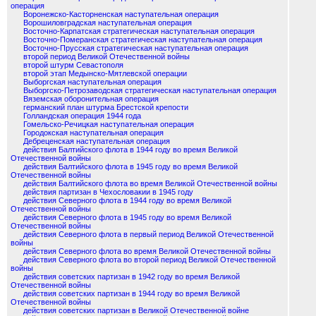
операция
Воронежско-Касторненская наступательная операция
Ворошиловградская наступательная операция
Восточно-Карпатская стратегическая наступательная операция
Восточно-Померанская стратегическая наступательная операция
Восточно-Прусская стратегическая наступательная операция
второй период Великой Отечественной войны
второй штурм Севастополя
второй этап Медынско-Мятлевской операции
Выборгская наступательная операция
Выборгско-Петрозаводская стратегическая наступательная операция
Вяземская оборонительная операция
германский план штурма Брестской крепости
Голландская операция 1944 года
Гомельско-Речицкая наступательная операция
Городокская наступательная операция
Дебреценская наступательная операция
действия Балтийского флота в 1944 году во время Великой
Отечественной войны
действия Балтийского флота в 1945 году во время Великой
Отечественной войны
действия Балтийского флота во время Великой Отечественной войны
действия партизан в Чехословакии в 1945 году
действия Северного флота в 1944 году во время Великой
Отечественной войны
действия Северного флота в 1945 году во время Великой
Отечественной войны
действия Северного флота в первый период Великой Отечественной
войны
действия Северного флота во время Великой Отечественной войны
действия Северного флота во второй период Великой Отечественной
войны
действия советских партизан в 1942 году во время Великой
Отечественной войны
действия советских партизан в 1944 году во время Великой
Отечественной войны
действия советских партизан в Великой Отечественной войне