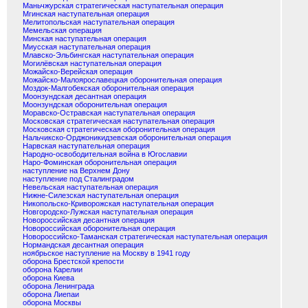
Маньчжурская стратегическая наступательная операция
Мгинская наступательная операция
Мелитопольская наступательная операция
Мемельская операция
Минская наступательная операция
Миусская наступательная операция
Млавско-Эльбингская наступательная операция
Могилёвская наступательная операция
Можайско-Верейская операция
Можайско-Малоярославецкая оборонительная операция
Моздок-Малгобекская оборонительная операция
Моонзундская десантная операция
Моонзундская оборонительная операция
Моравско-Остравская наступательная операция
Московская стратегическая наступательная операция
Московская стратегическая оборонительная операция
Нальчикско-Орджоникидзевская оборонительная операция
Нарвская наступательная операция
Народно-освободительная война в Югославии
Наро-Фоминская оборонительная операция
наступление на Верхнем Дону
наступление под Сталинградом
Невельская наступательная операция
Нижне-Силезская наступательная операция
Никопольско-Криворожская наступательная операция
Новгородско-Лужская наступательная операция
Новороссийская десантная операция
Новороссийская оборонительная операция
Новороссийско-Таманская стратегическая наступательная операция
Нормандская десантная операция
ноябрьское наступление на Москву в 1941 году
оборона Брестской крепости
оборона Карелии
оборона Киева
оборона Ленинграда
оборона Лиепаи
оборона Москвы