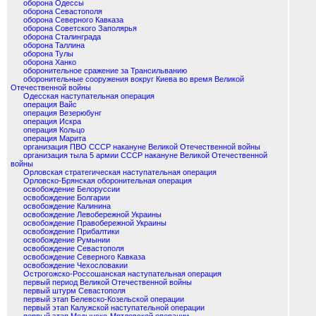
оборона Одессы
оборона Севастополя
оборона Северного Кавказа
оборона Советского Заполярья
оборона Сталинграда
оборона Таллина
оборона Тулы
оборона Ханко
оборонительное сражение за Трансильванию
оборонительные сооружения вокруг Киева во время Великой
Отечественной войны
Одесская наступательная операция
операция Вайс
операция Везерюбунг
операция Искра
операция Кольцо
операция Марита
организация ПВО СССР накануне Великой Отечественной войны
организация тыла 5 армии СССР накануне Великой Отечественной
войны
Орловская стратегическая наступательная операция
Орловско-Брянская оборонительная операция
освобождение Белоруссии
освобождение Болгарии
освобождение Калинина
освобождение Левобережной Украины
освобождение Правобережной Украины
освобождение Прибалтики
освобождение Румынии
освобождение Севастополя
освобождение Северного Кавказа
освобождение Чехословакии
Острогожско-Россошанская наступательная операция
первый период Великой Отечественной войны
первый штурм Севастополя
первый этап Белевско-Козельской операции
первый этап Калужской наступательной операции