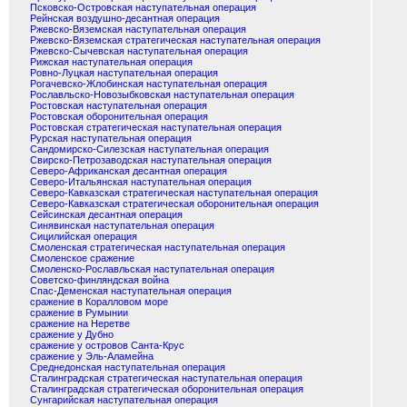
Псковско-Островская наступательная операция
Рейнская воздушно-десантная операция
Ржевско-Вяземская наступательная операция
Ржевско-Вяземская стратегическая наступательная операция
Ржевско-Сычевская наступательная операция
Рижская наступательная операция
Ровно-Луцкая наступательная операция
Рогачевско-Жлобинская наступательная операция
Рославльско-Новозыбковская наступательная операция
Ростовская наступательная операция
Ростовская оборонительная операция
Ростовская стратегическая наступательная операция
Рурская наступательная операция
Сандомирско-Силезская наступательная операция
Свирско-Петрозаводская наступательная операция
Северо-Африканская десантная операция
Северо-Итальянская наступательная операция
Северо-Кавказская стратегическая наступательная операция
Северо-Кавказская стратегическая оборонительная операция
Сейсинская десантная операция
Синявинская наступательная операция
Сицилийская операция
Смоленская стратегическая наступательная операция
Смоленское сражение
Смоленско-Рославльская наступательная операция
Советско-финляндская война
Спас-Деменская наступательная операция
сражение в Коралловом море
сражение в Румынии
сражение на Неретве
сражение у Дубно
сражение у островов Санта-Крус
сражение у Эль-Аламейна
Среднедонская наступательная операция
Сталинградская стратегическая наступательная операция
Сталинградская стратегическая оборонительная операция
Сунгарийская наступательная операция