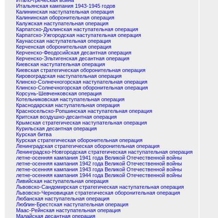
Итало-греческая война
Итальянская кампания 1943-1945 годов
Калининская наступательная операция
Калининская оборонительная операция
Калужская наступательная операция
Карпатско-Дуклинская наступательная операция
Карпатско-Ужгородская наступательная операция
Каунасская наступательная операция
Керченская оборонительная операция
Керченско-Феодосийская десантная операция
Керченско-Эльтигенская десантная операция
Киевская наступательная операция
Киевская стратегическая оборонительная операция
Кировоградская наступательная операция
Клинско-Солнечногорская наступательная операция
Клинско-Солнечногорская оборонительная операция
Корсунь-Шевченковская операция
Котельниковская наступательная операция
Краснодарская наступательная операция
Красносельско-Ропшинская наступательная операция
Критская воздушно-десантная операция
Крымская стратегическая наступательная операция
Курильская десантная операция
Курская битва
Курская стратегическая оборонительная операция
Ленинградская стратегическая оборонительная операция
Ленинградско-Новгородская стратегическая наступательная операция
летне-осенняя кампания 1941 года Великой Отечественной войны
летне-осенняя кампания 1942 года Великой Отечественной войны
летне-осенняя кампания 1943 года Великой Отечественной войны
летне-осенняя кампания 1944 года Великой Отечественной войны
Ливийская наступательная операция
Львовско-Сандомирская стратегическая наступательная операция
Львовско-Черновицкая стратегическая оборонительная операция
Любанская наступательная операция
Люблин-Брестская наступательная операция
Маас-Рейнская наступательная операция
Малайская десантная операция