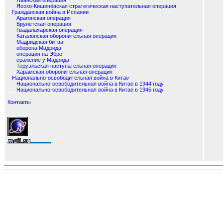
Яванская операция
Ясско-Кишинёвская стратегическая наступательная операция
Гражданская война в Испании
Арагонская операция
Брунетская операция
Гвадалахарская операция
Каталонская оборонительная операция
Мадридская битва
оборона Мадрида
операция на Эбро
сражение у Мадрида
Теруэльская наступательная операция
Харамская оборонительная операция
Национально-освободительная война в Китае
Национально-освободительная война в Китае в 1944 году
Национально-освободительная война в Китае в 1945 году
Контакты