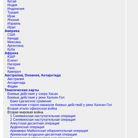
Китай
Индия
Индонезия
Турция
Ирак
Япония
Израиль
Иран
Америка
США
Канада
Мексика
Аргентина
Куба
Африка
ЮАР
Египет
Нигерия
Гана
Камерун
Австралия, Океания, Антарктида
Австралия
Антарктида
Фиджи
Тематические карты
Боевые действия у озера Хасан
Боевые действия у реки Халхин-Гол
Баин-Цаганское сражение
положение сторон накануне боевых действий у реки Халхин-Гол
Вторая итало-эфиопская война
Вторая мировая война
1 Синявинская наступательная операция
2 Синявинская наступательная операция
Алеутская десантная операция
Арденнская операция
Армавиро-Майкопская оборонительная операция
Арнемская воздушно-десантная операция