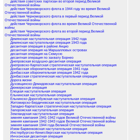
действия советских партизан во второй период Великой
Отечественной войны
действия Черноморского флота в 1944 году во время Великой
Отечественной войны
действия Черноморского флота в первый период Великой
Отечественной войны
действия Черноморского флота во время Великой Отечественной
войны
действия Черноморского флота во второй период Великой
Отечественной войны
Демянская наступательная операция 1942 года
Демянская наступательная операция 1943 года
десантная операция в районе Анцио
десантная операция на Маршалловых островах
десантная операция на Сюмусю
десантная операция по захвату Борнео
Днепровская воздушно-десантная операция
Днепровско-Карпатская стратегическая наступательная операция
Донбасская оборонительная операция 1941 года
Донбасская оборонительная операция 1942 года
Донбасская стратегическая наступательная операция
Дорога жизни
Духовщинско-Демидовская наступательная операция
Дюнкеркская операция
Елецкая наступательная операция
Ельнинская наступательная операция
Ельнинско-Дорогобужская наступательная операция
Житомирско-Бердичевская наступательная операция
Западно-Карпатская стратегическая наступательная операция
Запорожская наступательная операция
Земландская наступательная операция
зимняя кампания 1941-1942 годов Великой Отечественной войны
зимняя кампания 1942-1943 годов Великой Отечественной войны
зимняя кампания 1944 года Великой Отечественной войны
Изюм-Барвенковская наступательная операция
Инстербургско-Кенигсбергская наступательная операция
Инчхонская десантная операция