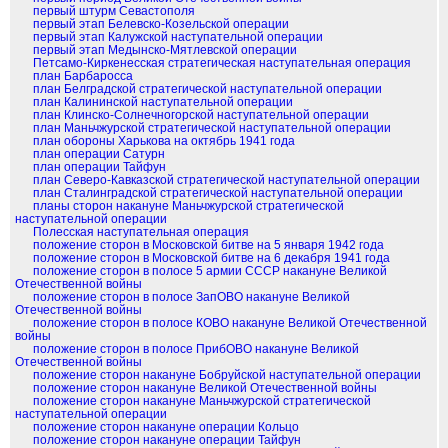
первый штурм Севастополя
первый этап Белевско-Козельской операции
первый этап Калужской наступательной операции
первый этап Медынско-Мятлевской операции
Петсамо-Киркенесская стратегическая наступательная операция
план Барбаросса
план Белградской стратегической наступательной операции
план Калининской наступательной операции
план Клинско-Солнечногорской наступательной операции
план Маньчжурской стратегической наступательной операции
план обороны Харькова на октябрь 1941 года
план операции Сатурн
план операции Тайфун
план Северо-Кавказской стратегической наступательной операции
план Сталинградской стратегической наступательной операции
планы сторон накануне Маньчжурской стратегической
наступательной операции
Полесская наступательная операция
положение сторон в Московской битве на 5 января 1942 года
положение сторон в Московской битве на 6 декабря 1941 года
положение сторон в полосе 5 армии СССР накануне Великой
Отечественной войны
положение сторон в полосе ЗапОВО накануне Великой
Отечественной войны
положение сторон в полосе КОВО накануне Великой Отечественной
войны
положение сторон в полосе ПрибОВО накануне Великой
Отечественной войны
положение сторон накануне Бобруйской наступательной операции
положение сторон накануне Великой Отечественной войны
положение сторон накануне Маньчжурской стратегической
наступательной операции
положение сторон накануне операции Кольцо
положение сторон накануне операции Тайфун