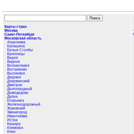
Карты стран
Москва
Санкт-Петербург
Московская область
Апрелевка
Балашиха
Белые Столбы
Бронницы
Верея
Видное
Волоколамск
Востряково
Высоковск
Дедовск
Дзержинский
Дмитров
Долгопрудный
Домодедово
Дубна
Егорьевск
Железнодорожный
Жуковский
Звенигород
Ивантеевка
Истра
Кашира
Климовск
Клин