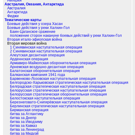
Нигерия
Австралия, Океания, Антарктида
Австралия
Антарктида
Фиджи
Тематические карты
Боевые действия у озера Хасан
Боевые действия у реки Халхин-Гол
Баин-Цаганское сражение
положение сторон накануне боевых действий у реки Халхин-Гол
Вторая итало-эфиопская война
Вторая мировая война
1 Синявинская наступательная операция
2 Синявинская наступательная операция
Алеутская десантная операция
Арденнская операция
Армавиро-Майкопская оборонительная операция
Арнемская воздушно-десантная операция
Балатонская оборонительная операция
Балканская кампания 1941 года
Барвенково-Лозовская наступательная операция
Белгородско-Харьковская стратегическая наступательная операция
Белградская стратегическая наступательная операция
Белорусская стратегическая наступательная операция
Белорусская стратегическая оборонительная операция
Белостокская наступательная операция
Березнеговато-Снигирёвская наступательная операция
Берлинская стратегическая наступательная операция
Бирманская операция
битва за Атлантику
битва за Днепр
битва за Иводзиму
битва за Кавказ
битва за Ленинград
битва за Мидуэй