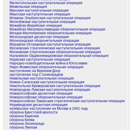
Мелитопольская наступательная операция
Мемельская операция
Минская наступательная операция
Миусская наступательная операция
Млавско-Эльбингская наступательная операция
Могилёвская наступательная операция
Можайско-Верейская операция
Можайско-Малоярославецкая оборонительная операция
Моздок-Малгобекская оборонительная операция
Моонзундская десантная операция
Моонзундская оборонительная операция
Моравско-Остравская наступательная операция
Московская стратегическая наступательная операция
Московская стратегическая оборонительная операция
Нальчикско-Орджоникидзевская оборонительная операция
Нарвская наступательная операция
Народно-освободительная война в Югославии
Наро-Фоминская оборонительная операция
наступление на Верхнем Дону
наступление под Сталинградом
Невельская наступательная операция
Нижне-Силезская наступательная операция
Никопольско-Криворожская наступательная операция
Новгородско-Лужская наступательная операция
Новороссийская десантная операция
Новороссийская оборонительная операция
Новороссийско-Таманская стратегическая наступательная операция
Нормандская десантная операция
ноябрьское наступление на Москву в 1941 году
оборона Брестской крепости
оборона Карелии
оборона Киева
оборона Ленинграда
оборона Лиепаи