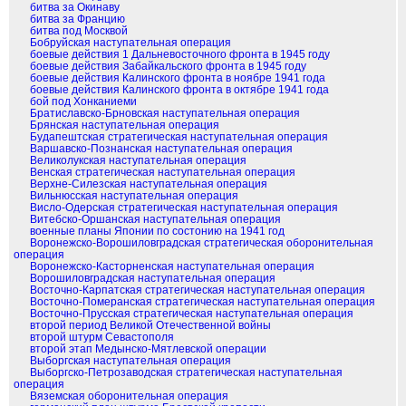
битва за Окинаву
битва за Францию
битва под Москвой
Бобруйская наступательная операция
боевые действия 1 Дальневосточного фронта в 1945 году
боевые действия Забайкальского фронта в 1945 году
боевые действия Калинского фронта в ноябре 1941 года
боевые действия Калинского фронта в октябре 1941 года
бой под Хонканиеми
Братиславско-Брновская наступательная операция
Брянская наступательная операция
Будапештская стратегическая наступательная операция
Варшавско-Познанская наступательная операция
Великолукская наступательная операция
Венская стратегическая наступательная операция
Верхне-Силезская наступательная операция
Вильнюсская наступательная операция
Висло-Одерская стратегическая наступательная операция
Витебско-Оршанская наступательная операция
военные планы Японии по состонию на 1941 год
Воронежско-Ворошиловградская стратегическая оборонительная
операция
Воронежско-Касторненская наступательная операция
Ворошиловградская наступательная операция
Восточно-Карпатская стратегическая наступательная операция
Восточно-Померанская стратегическая наступательная операция
Восточно-Прусская стратегическая наступательная операция
второй период Великой Отечественной войны
второй штурм Севастополя
второй этап Медынско-Мятлевской операции
Выборгская наступательная операция
Выборгско-Петрозаводская стратегическая наступательная
операция
Вяземская оборонительная операция