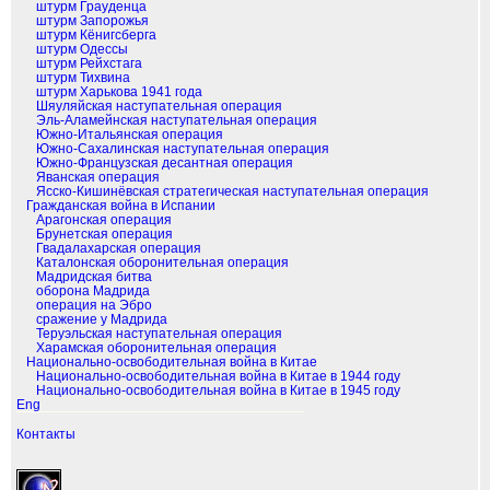
штурм Грауденца
штурм Запорожья
штурм Кёнигсберга
штурм Одессы
штурм Рейхстага
штурм Тихвина
штурм Харькова 1941 года
Шяуляйская наступательная операция
Эль-Аламейнская наступательная операция
Южно-Итальянская операция
Южно-Сахалинская наступательная операция
Южно-Французская десантная операция
Яванская операция
Ясско-Кишинёвская стратегическая наступательная операция
Гражданская война в Испании
Арагонская операция
Брунетская операция
Гвадалахарская операция
Каталонская оборонительная операция
Мадридская битва
оборона Мадрида
операция на Эбро
сражение у Мадрида
Теруэльская наступательная операция
Харамская оборонительная операция
Национально-освободительная война в Китае
Национально-освободительная война в Китае в 1944 году
Национально-освободительная война в Китае в 1945 году
Eng
Контакты