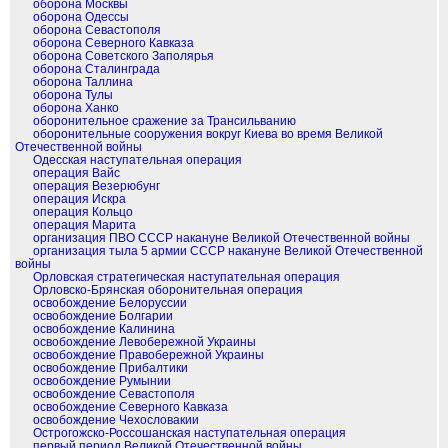
оборона Москвы
оборона Одессы
оборона Севастополя
оборона Северного Кавказа
оборона Советского Заполярья
оборона Сталинграда
оборона Таллина
оборона Тулы
оборона Ханко
оборонительное сражение за Трансильванию
оборонительные сооружения вокруг Киева во время Великой
Отечественной войны
Одесская наступательная операция
операция Вайс
операция Везерюбунг
операция Искра
операция Кольцо
операция Марита
организация ПВО СССР накануне Великой Отечественной войны
организация тыла 5 армии СССР накануне Великой Отечественной
войны
Орловская стратегическая наступательная операция
Орловско-Брянская оборонительная операция
освобождение Белоруссии
освобождение Болгарии
освобождение Калинина
освобождение Левобережной Украины
освобождение Правобережной Украины
освобождение Прибалтики
освобождение Румынии
освобождение Севастополя
освобождение Северного Кавказа
освобождение Чехословакии
Острогожско-Россошанская наступательная операция
первый период Великой Отечественной войны