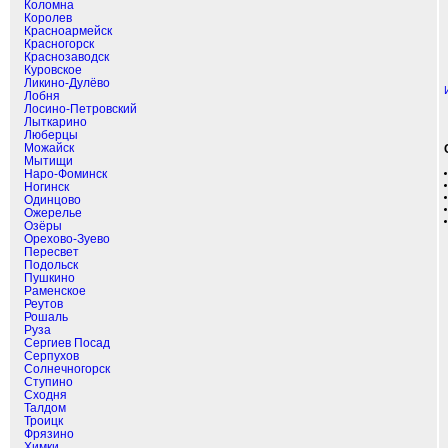
Коломна
Королев
Красноармейск
Красногорск
Краснозаводск
Куровское
Ликино-Дулёво
Лобня
Лосино-Петровский
Лыткарино
Люберцы
Можайск
Мытищи
Наро-Фоминск
Ногинск
Одинцово
Ожерелье
Озёры
Орехово-Зуево
Пересвет
Подольск
Пушкино
Раменское
Реутов
Рошаль
Руза
Сергиев Посад
Серпухов
Солнечногорск
Ступино
Сходня
Талдом
Троицк
Фрязино
Химки