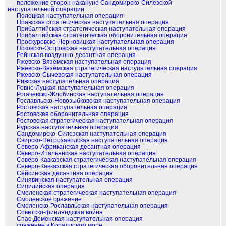
положение сторон накануне Сандомирско-Силезской
наступательной операции
Полоцкая наступательная операция
Пражская стратегическая наступательная операция
Прибалтийская стратегическая наступательная операция
Прибалтийская стратегическая оборонительная операция
Проскуровско-Черновицкая наступательная операция
Псковско-Островская наступательная операция
Рейнская воздушно-десантная операция
Ржевско-Вяземская наступательная операция
Ржевско-Вяземская стратегическая наступательная операция
Ржевско-Сычевская наступательная операция
Рижская наступательная операция
Ровно-Луцкая наступательная операция
Рогачевско-Жлобинская наступательная операция
Рославльско-Новозыбковская наступательная операция
Ростовская наступательная операция
Ростовская оборонительная операция
Ростовская стратегическая наступательная операция
Рурская наступательная операция
Сандомирско-Силезская наступательная операция
Свирско-Петрозаводская наступательная операция
Северо-Африканская десантная операция
Северо-Итальянская наступательная операция
Северо-Кавказская стратегическая наступательная операция
Северо-Кавказская стратегическая оборонительная операция
Сейсинская десантная операция
Синявинская наступательная операция
Сицилийская операция
Смоленская стратегическая наступательная операция
Смоленское сражение
Смоленско-Рославльская наступательная операция
Советско-финляндская война
Спас-Деменская наступательная операция
сражение в Коралловом море