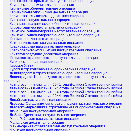
Карпатско-Ужгородская наступательная операция
Каунасская наступательная операция
Керченская оборонительная операция
Керченско-Феодосийская десантная операция
Керченско-Эльтигенская десантная операция
Киевская наступательная операция
Киевская стратегическая оборонительная операция
Кировоградская наступательная операция
Клинско-Солнечногорская наступательная операция
Клинско-Солнечногорская оборонительная операция
Корсунь-Шевченковская операция
Котельниковская наступательная операция
Краснодарская наступательная операция
Красносельско-Ропшинская наступательная операция
Критская воздушно-десантная операция
Крымская стратегическая наступательная операция
Курильская десантная операция
Курская битва
Курская стратегическая оборонительная операция
Ленинградская стратегическая оборонительная операция
Ленинградско-Новгородская стратегическая наступательная
операция
летне-осенняя кампания 1941 года Великой Отечественной войны
летне-осенняя кампания 1942 года Великой Отечественной войны
летне-осенняя кампания 1943 года Великой Отечественной войны
летне-осенняя кампания 1944 года Великой Отечественной войны
Ливийская наступательная операция
Львовско-Сандомирская стратегическая наступательная операция
Львовско-Черновицкая стратегическая оборонительная операция
Любанская наступательная операция
Люблин-Брестская наступательная операция
Маас-Рейнская наступательная операция
Малайская десантная операция
Маньчжурская стратегическая наступательная операция
Мгинская наступательная операция