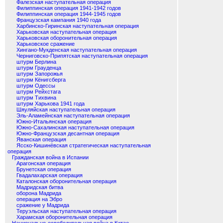
Фалезская наступательная операция
Филиппинская операция 1941-1942 годов
Филиппинская операция 1944-1945 годов
Французская кампания 1940 года
Харбинско-Гиринская наступательная операция
Харьковская наступательная операция
Харьковская оборонительная операция
Харьковское сражение
Хингано-Мукденская наступательная операция
Черниговско-Припятская наступательная операция
штурм Берлина
штурм Грауденца
штурм Запорожья
штурм Кёнигсберга
штурм Одессы
штурм Рейхстага
штурм Тихвина
штурм Харькова 1941 года
Шяуляйская наступательная операция
Эль-Аламейнская наступательная операция
Южно-Итальянская операция
Южно-Сахалинская наступательная операция
Южно-Французская десантная операция
Яванская операция
Ясско-Кишинёвская стратегическая наступательная
операция
Гражданская война в Испании
Арагонская операция
Брунетская операция
Гвадалахарская операция
Каталонская оборонительная операция
Мадридская битва
оборона Мадрида
операция на Эбро
сражение у Мадрида
Теруэльская наступательная операция
Харамская оборонительная операция