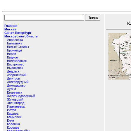
Кар
Главная
Москва
Санкт-Петербург
Московская область
Апрелевка
Балашиха
Белые Столбы
Бронницы
Верея
Видное
Волоколамск
Востряково
Высоковск
Дедовск
Дзержинский
Дмитров
Долгопрудный
Домодедово
Дубна
Егорьевск
Железнодорожный
Жуковский
Звенигород
Ивантеевка
Истра
Кашира
Климовск
Клин
Коломна
Королев