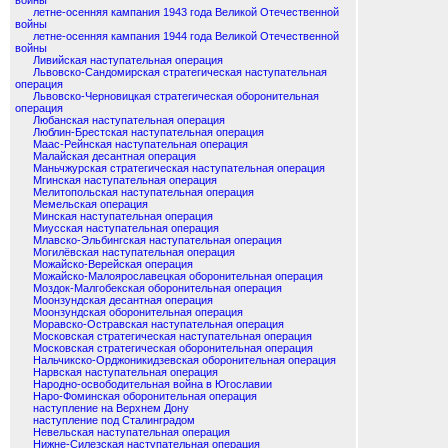
войны
летне-осенняя кампания 1943 года Великой Отечественной
войны
летне-осенняя кампания 1944 года Великой Отечественной
войны
Ливийская наступательная операция
Львовско-Сандомирская стратегическая наступательная
операция
Львовско-Черновицкая стратегическая оборонительная
операция
Любанская наступательная операция
Люблин-Брестская наступательная операция
Маас-Рейнская наступательная операция
Малайская десантная операция
Маньчжурская стратегическая наступательная операция
Мгинская наступательная операция
Мелитопольская наступательная операция
Мемельская операция
Минская наступательная операция
Миусская наступательная операция
Млавско-Эльбингская наступательная операция
Могилёвская наступательная операция
Можайско-Верейская операция
Можайско-Малоярославецкая оборонительная операция
Моздок-Малгобекская оборонительная операция
Моонзундская десантная операция
Моонзундская оборонительная операция
Моравско-Остравская наступательная операция
Московская стратегическая наступательная операция
Московская стратегическая оборонительная операция
Нальчикско-Орджоникидзевская оборонительная операция
Нарвская наступательная операция
Народно-освободительная война в Югославии
Наро-Фоминская оборонительная операция
наступление на Верхнем Дону
наступление под Сталинградом
Невельская наступательная операция
Нижне-Силезская наступательная операция