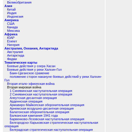
Великобритания
Азия
Китай
Индия
Индонезия
Америка
США
Канада
Мексика
Африка
ЮАР
Египет
Нигерия
Австралия, Океания, Антарктида
Австралия
Антарктида
Фиджи
Тематические карты
Боевые действия у озера Хасан
Боевые действия у реки Халхин-Гол
Баин-Цаганское сражение
положение сторон накануне боевых действий у реки Халхин-
Гол
Вторая итало-эфиопская война
Вторая мировая война
1 Синявинская наступательная операция
2 Синявинская наступательная операция
Алеутская десантная операция
Арденнская операция
Армавиро-Майкопская оборонительная операция
Арнемская воздушно-десантная операция
Балатонская оборонительная операция
Балканская кампания 1941 года
Барвенково-Лозовская наступательная операция
Белгородско-Харьковская стратегическая наступательная
операция
Белградская стратегическая наступательная операция