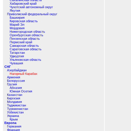
Сахалинская область
Хабаровский край
Чукотский автономный округ
Якутия
Приволжский федеральный округ
Башкирия
Кировская область
Марий Эл
Мордовия
Нижегородская область
Оренбургская область
Пензенская область
Пермский край
Самарская область
Саратовская область
Татарстан
Удмуртия
Ульяновская область
Чувашия
СНГ
Азербайджан
Нагорный Карабах
Армения
Белоруссия
Грузия
Абхазия
Южная Осетия
Казахстан
Киргизия
Молдавия
Таджикистан
Туркменистан
Узбекистан
Украина
Крым
Европа
Германия
Франция