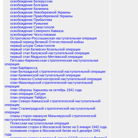
освобождение Белоруссии
освобождение Болгарии
освобождение Калинина
освобождение Левобережной Украины
освобождение Правобережной Украины
освобождение Прибалтики
освобождение Румынии
освобождение Севастополя
освобождение Северного Кавказа
освобождение Чехословакии
Острогожско-Россошанская наступательная операция
первый период Великой Отечественной войны
первый штурм Севастополя
первый этап Белевско-Козельской операции
первый этап Калужской наступательной операции
первый этап Медынско-Мятлевской операции
Петсамо-Киркенесская стратегическая наступательная
операция
план Барбаросса
план Белградской стратегической наступательной операции
план Калининской наступательной операции
план Клинско-Солнечногорской наступательной операции
план Маньчжурской стратегической наступательной
операции
план обороны Харькова на октябрь 1941 года
план операции Сатурн
план операции Тайфун
план Северо-Кавказской стратегической наступательной
операции
план Сталинградской стратегической наступательной
операции
планы сторон накануне Маньчжурской стратегической
наступательной операции
Полесская наступательная операция
положение сторон в Московской битве на 5 января 1942 года
положение сторон в Московской битве на 6 декабря 1941
года