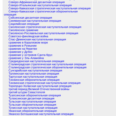
Северо-Африканская десантная операция
Северо-Итальянская наступательная операция
Северо-Кавказская стратегическая наступательная операция
Северо-Кавказская стратегическая оборонительная
операция
Сейсинская десантная операция
Синявинская наступательная операция
Сицилийская операция
Смоленская стратегическая наступательная операция
Смоленское сражение
Смоленско-Рославльская наступательная операция
Советско-финляндская война
Спас-Деменская наступательная операция
сражение в Коралловом море
сражение в Румынии
сражение на Неретве
сражение у Дубно
сражение у островов Санта-Крус
сражение у Эль-Аламейна
Среднедонская наступательная операция
Сталинградская стратегическая наступательная операция
Сталинградская стратегическая оборонительная операция
Сунгарийская наступательная операция
Таллинская наступательная операция
Тартуская наступательная операция
Тихвинская оборонительная операция
Тихвинская стратегическая наступательная операция
Торопецко-Холмская наступательная операция
третий период Великой Отечественной войны
третий штурм Севастополя
Туапсинская оборонительная операция
Тулоксинская десантная операция
Тульская наступательная операция
Тульская оборонительная операция
Тунисская наступательная операция
Уманская оборонительная операция
Уманско-Ботошанская наступательная операция