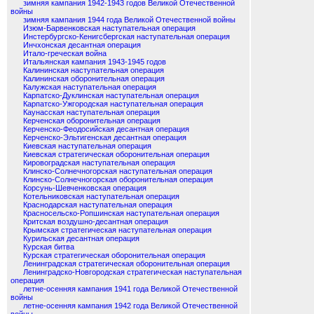
зимняя кампания 1942-1943 годов Великой Отечественной
войны
зимняя кампания 1944 года Великой Отечественной войны
Изюм-Барвенковская наступательная операция
Инстербургско-Кенигсбергская наступательная операция
Инчхонская десантная операция
Итало-греческая война
Итальянская кампания 1943-1945 годов
Калининская наступательная операция
Калининская оборонительная операция
Калужская наступательная операция
Карпатско-Дуклинская наступательная операция
Карпатско-Ужгородская наступательная операция
Каунасская наступательная операция
Керченская оборонительная операция
Керченско-Феодосийская десантная операция
Керченско-Эльтигенская десантная операция
Киевская наступательная операция
Киевская стратегическая оборонительная операция
Кировоградская наступательная операция
Клинско-Солнечногорская наступательная операция
Клинско-Солнечногорская оборонительная операция
Корсунь-Шевченковская операция
Котельниковская наступательная операция
Краснодарская наступательная операция
Красносельско-Ропшинская наступательная операция
Критская воздушно-десантная операция
Крымская стратегическая наступательная операция
Курильская десантная операция
Курская битва
Курская стратегическая оборонительная операция
Ленинградская стратегическая оборонительная операция
Ленинградско-Новгородская стратегическая наступательная
операция
летне-осенняя кампания 1941 года Великой Отечественной
войны
летне-осенняя кампания 1942 года Великой Отечественной