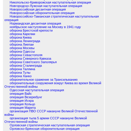
Никопольско-Криворожская наступательная операция
Новгородско-Лужская наступательная операция
Новороссийская десантная операция
Новороссийская оборонительная операция
Новороссийско-Таманская стратегическая наступательная
операция
Нормандская десантная операция
ноябрьское наступление на Москву в 1941 году
оборона Брестской крепости
оборона Карелии
оборона Киева
оборона Ленинграда
оборона Лиепаи
оборона Москвы
оборона Одессы
оборона Севастополя
оборона Северного Кавказа
оборона Советского Заполярья
оборона Сталинграда
оборона Таллина
оборона Тулы
оборона Ханко
оборонительное сражение за Трансильванию
оборонительные сооружения вокруг Киева во время Великой
Отечественной войны
Одесская наступательная операция
операция Вайс
операция Везерюбунг
операция Искра
операция Кольцо
операция Марита
организация ПВО СССР накануне Великой Отечественной
войны
организация тыла 5 армии СССР накануне Великой
Отечественной войны
Орловская стратегическая наступательная операция
Орловско-Брянская оборонительная операция