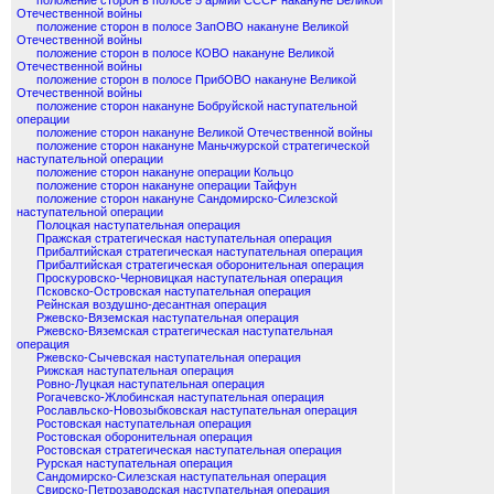
положение сторон в полосе 5 армии СССР накануне Великой
Отечественной войны
положение сторон в полосе ЗапОВО накануне Великой
Отечественной войны
положение сторон в полосе КОВО накануне Великой
Отечественной войны
положение сторон в полосе ПрибОВО накануне Великой
Отечественной войны
положение сторон накануне Бобруйской наступательной
операции
положение сторон накануне Великой Отечественной войны
положение сторон накануне Маньчжурской стратегической
наступательной операции
положение сторон накануне операции Кольцо
положение сторон накануне операции Тайфун
положение сторон накануне Сандомирско-Силезской
наступательной операции
Полоцкая наступательная операция
Пражская стратегическая наступательная операция
Прибалтийская стратегическая наступательная операция
Прибалтийская стратегическая оборонительная операция
Проскуровско-Черновицкая наступательная операция
Псковско-Островская наступательная операция
Рейнская воздушно-десантная операция
Ржевско-Вяземская наступательная операция
Ржевско-Вяземская стратегическая наступательная
операция
Ржевско-Сычевская наступательная операция
Рижская наступательная операция
Ровно-Луцкая наступательная операция
Рогачевско-Жлобинская наступательная операция
Рославльско-Новозыбковская наступательная операция
Ростовская наступательная операция
Ростовская оборонительная операция
Ростовская стратегическая наступательная операция
Рурская наступательная операция
Сандомирско-Силезская наступательная операция
Свирско-Петрозаводская наступательная операция