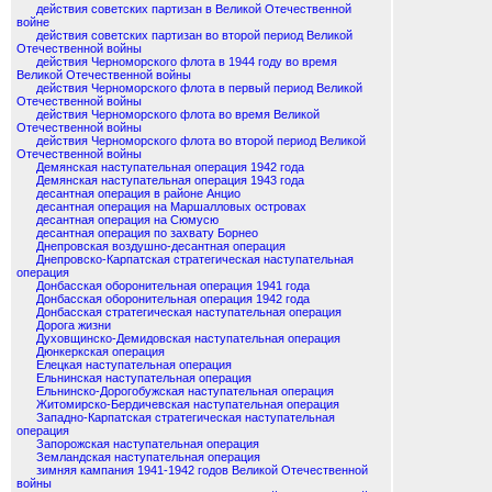
действия советских партизан в Великой Отечественной
войне
действия советских партизан во второй период Великой
Отечественной войны
действия Черноморского флота в 1944 году во время
Великой Отечественной войны
действия Черноморского флота в первый период Великой
Отечественной войны
действия Черноморского флота во время Великой
Отечественной войны
действия Черноморского флота во второй период Великой
Отечественной войны
Демянская наступательная операция 1942 года
Демянская наступательная операция 1943 года
десантная операция в районе Анцио
десантная операция на Маршалловых островах
десантная операция на Сюмусю
десантная операция по захвату Борнео
Днепровская воздушно-десантная операция
Днепровско-Карпатская стратегическая наступательная
операция
Донбасская оборонительная операция 1941 года
Донбасская оборонительная операция 1942 года
Донбасская стратегическая наступательная операция
Дорога жизни
Духовщинско-Демидовская наступательная операция
Дюнкеркская операция
Елецкая наступательная операция
Ельнинская наступательная операция
Ельнинско-Дорогобужская наступательная операция
Житомирско-Бердичевская наступательная операция
Западно-Карпатская стратегическая наступательная
операция
Запорожская наступательная операция
Земландская наступательная операция
зимняя кампания 1941-1942 годов Великой Отечественной
войны