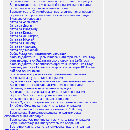
Белорусская стратегическая наступательная операция
Белорусская стратегическая оборонительная операция
Белостокская наступательная операция
Березнеговато-Снигирёвская наступательная операция
Берлинская стратегическая наступательная операция
Бирманская операция
битва за Атлантику
битва за Днепр
битва за Иводзиму
битва за Кавказ
битва за Ленинград
битва за Мидуэй
битва за Окинаву
битва за Францию
битва под Москвой
Бобруйская наступательная операция
боевые действия 1 Дальневосточного фронта в 1945 году
боевые действия Забайкальского фронта в 1945 году
боевые действия Калинского фронта в ноябре 1941 года
боевые действия Калинского фронта в октябре 1941 года
бой под Хонканиеми
Братиславско-Брновская наступательная операция
Брянская наступательная операция
Будапештская стратегическая наступательная операция
Варшавско-Познанская наступательная операция
Великолукская наступательная операция
Венская стратегическая наступательная операция
Верхне-Силезская наступательная операция
Вильнюсская наступательная операция
Висло-Одерская стратегическая наступательная операция
Витебско-Оршанская наступательная операция
военные планы Японии по состонию на 1941 год
Воронежско-Ворошиловградская стратегическая
оборонительная операция
Воронежско-Касторненская наступательная операция
Ворошиловградская наступательная операция
Восточно-Карпатская стратегическая наступательная