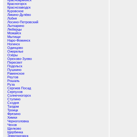
Красноармейск
Красногорск
Краснозаводск
Куровское
Ликино-Дулёво
Лобня
Лосино-Петровский
Лыткарино
Люберцы
Можайск
Мытищи
Наро-Фоминск
Ногинск
Одинцово
Ожерелье
Озёры
Орехово-Зуево
Пересвет
Подольск
Пушкино
Раменское
Реутов
Рошаль
Руза
Сергиев Посад
Серпухов
Солнечногорск
Ступино
Сходня
Талдом
Троицк
Фрязино
Химки
Черноголовка
Чехов
Щелково
Щербинка
Электрогорск