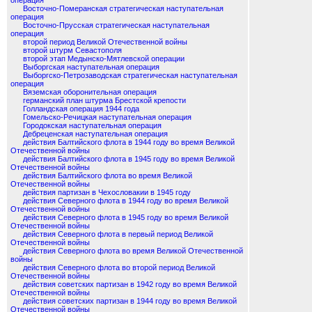
операция
Восточно-Померанская стратегическая наступательная
операция
Восточно-Прусская стратегическая наступательная
операция
второй период Великой Отечественной войны
второй штурм Севастополя
второй этап Медынско-Мятлевской операции
Выборгская наступательная операция
Выборгско-Петрозаводская стратегическая наступательная
операция
Вяземская оборонительная операция
германский план штурма Брестской крепости
Голландская операция 1944 года
Гомельско-Речицкая наступательная операция
Городокская наступательная операция
Дебреценская наступательная операция
действия Балтийского флота в 1944 году во время Великой
Отечественной войны
действия Балтийского флота в 1945 году во время Великой
Отечественной войны
действия Балтийского флота во время Великой
Отечественной войны
действия партизан в Чехословакии в 1945 году
действия Северного флота в 1944 году во время Великой
Отечественной войны
действия Северного флота в 1945 году во время Великой
Отечественной войны
действия Северного флота в первый период Великой
Отечественной войны
действия Северного флота во время Великой Отечественной
войны
действия Северного флота во второй период Великой
Отечественной войны
действия советских партизан в 1942 году во время Великой
Отечественной войны
действия советских партизан в 1944 году во время Великой
Отечественной войны