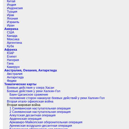
Китай
Индия
Индонезия
Турция
Ирак
Япония
Израиль
Иран
Америка
США
Канада
Мексика
Аргентина
Куба
Африка
ЮАР
Египет
Нигерия
Гана
Камерун
Австралия, Океания, Антарктида
Австралия
Антарктида
Фиджи
Тематические карты
Боевые действия у озера Хасан
Боевые действия у реки Халхин-Гол
Баин-Цаганское сражение
положение сторон накануне боевых действий у реки Халхин-Гол
Вторая итало-эфиопская война
Вторая мировая война
1 Синявинская наступательная операция
2 Синявинская наступательная операция
Алеутская десантная операция
Арденнская операция
Армавиро-Майкопская оборонительная операция
Арнемская воздушно-десантная операция