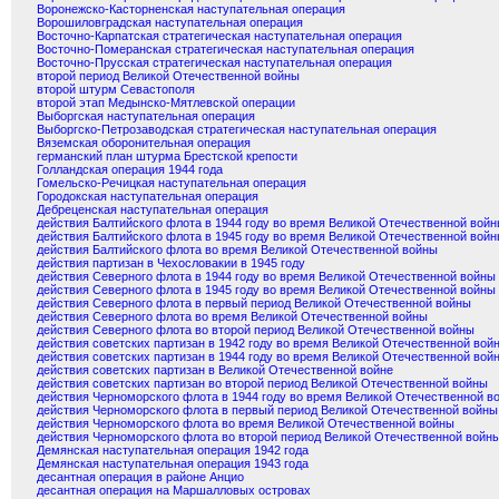
Воронежско-Касторненская наступательная операция
Ворошиловградская наступательная операция
Восточно-Карпатская стратегическая наступательная операция
Восточно-Померанская стратегическая наступательная операция
Восточно-Прусская стратегическая наступательная операция
второй период Великой Отечественной войны
второй штурм Севастополя
второй этап Медынско-Мятлевской операции
Выборгская наступательная операция
Выборгско-Петрозаводская стратегическая наступательная операция
Вяземская оборонительная операция
германский план штурма Брестской крепости
Голландская операция 1944 года
Гомельско-Речицкая наступательная операция
Городокская наступательная операция
Дебреценская наступательная операция
действия Балтийского флота в 1944 году во время Великой Отечественной вой
действия Балтийского флота в 1945 году во время Великой Отечественной вой
действия Балтийского флота во время Великой Отечественной войны
действия партизан в Чехословакии в 1945 году
действия Северного флота в 1944 году во время Великой Отечественной войны
действия Северного флота в 1945 году во время Великой Отечественной войны
действия Северного флота в первый период Великой Отечественной войны
действия Северного флота во время Великой Отечественной войны
действия Северного флота во второй период Великой Отечественной войны
действия советских партизан в 1942 году во время Великой Отечественной вой
действия советских партизан в 1944 году во время Великой Отечественной вой
действия советских партизан в Великой Отечественной войне
действия советских партизан во второй период Великой Отечественной войны
действия Черноморского флота в 1944 году во время Великой Отечественной в
действия Черноморского флота в первый период Великой Отечественной войны
действия Черноморского флота во время Великой Отечественной войны
действия Черноморского флота во второй период Великой Отечественной войн
Демянская наступательная операция 1942 года
Демянская наступательная операция 1943 года
десантная операция в районе Анцио
десантная операция на Маршалловых островах