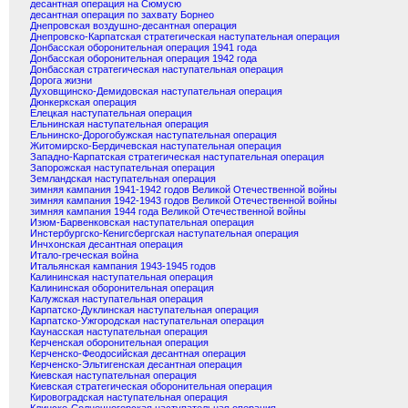
десантная операция на Сюмусю
десантная операция по захвату Борнео
Днепровская воздушно-десантная операция
Днепровско-Карпатская стратегическая наступательная операция
Донбасская оборонительная операция 1941 года
Донбасская оборонительная операция 1942 года
Донбасская стратегическая наступательная операция
Дорога жизни
Духовщинско-Демидовская наступательная операция
Дюнкеркская операция
Елецкая наступательная операция
Ельнинская наступательная операция
Ельнинско-Дорогобужская наступательная операция
Житомирско-Бердичевская наступательная операция
Западно-Карпатская стратегическая наступательная операция
Запорожская наступательная операция
Земландская наступательная операция
зимняя кампания 1941-1942 годов Великой Отечественной войны
зимняя кампания 1942-1943 годов Великой Отечественной войны
зимняя кампания 1944 года Великой Отечественной войны
Изюм-Барвенковская наступательная операция
Инстербургско-Кенигсбергская наступательная операция
Инчхонская десантная операция
Итало-греческая война
Итальянская кампания 1943-1945 годов
Калининская наступательная операция
Калининская оборонительная операция
Калужская наступательная операция
Карпатско-Дуклинская наступательная операция
Карпатско-Ужгородская наступательная операция
Каунасская наступательная операция
Керченская оборонительная операция
Керченско-Феодосийская десантная операция
Керченско-Эльтигенская десантная операция
Киевская наступательная операция
Киевская стратегическая оборонительная операция
Кировоградская наступательная операция