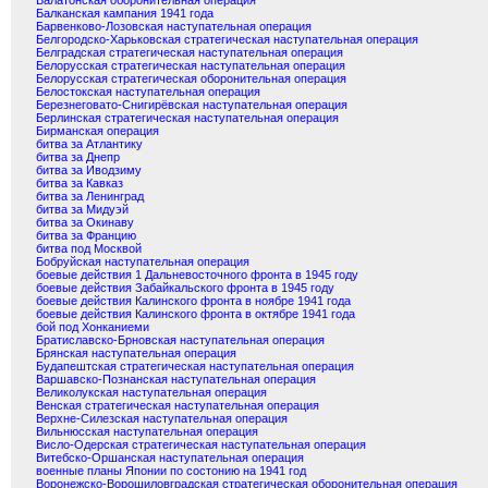
Балатонская оборонительная операция
Балканская кампания 1941 года
Барвенково-Лозовская наступательная операция
Белгородско-Харьковская стратегическая наступательная операция
Белградская стратегическая наступательная операция
Белорусская стратегическая наступательная операция
Белорусская стратегическая оборонительная операция
Белостокская наступательная операция
Березнеговато-Снигирёвская наступательная операция
Берлинская стратегическая наступательная операция
Бирманская операция
битва за Атлантику
битва за Днепр
битва за Иводзиму
битва за Кавказ
битва за Ленинград
битва за Мидуэй
битва за Окинаву
битва за Францию
битва под Москвой
Бобруйская наступательная операция
боевые действия 1 Дальневосточного фронта в 1945 году
боевые действия Забайкальского фронта в 1945 году
боевые действия Калинского фронта в ноябре 1941 года
боевые действия Калинского фронта в октябре 1941 года
бой под Хонканиеми
Братиславско-Брновская наступательная операция
Брянская наступательная операция
Будапештская стратегическая наступательная операция
Варшавско-Познанская наступательная операция
Великолукская наступательная операция
Венская стратегическая наступательная операция
Верхне-Силезская наступательная операция
Вильнюсская наступательная операция
Висло-Одерская стратегическая наступательная операция
Витебско-Оршанская наступательная операция
военные планы Японии по состонию на 1941 год
Воронежско-Ворошиловградская стратегическая оборонительная операция