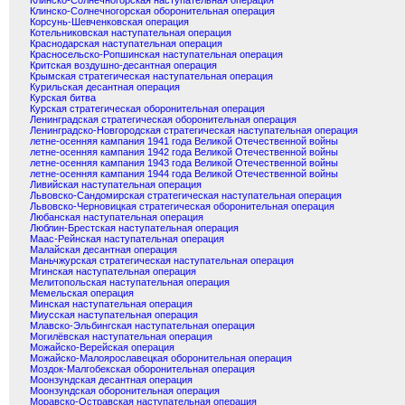
Клинско-Солнечногорская наступательная операция
Клинско-Солнечногорская оборонительная операция
Корсунь-Шевченковская операция
Котельниковская наступательная операция
Краснодарская наступательная операция
Красносельско-Ропшинская наступательная операция
Критская воздушно-десантная операция
Крымская стратегическая наступательная операция
Курильская десантная операция
Курская битва
Курская стратегическая оборонительная операция
Ленинградская стратегическая оборонительная операция
Ленинградско-Новгородская стратегическая наступательная операция
летне-осенняя кампания 1941 года Великой Отечественной войны
летне-осенняя кампания 1942 года Великой Отечественной войны
летне-осенняя кампания 1943 года Великой Отечественной войны
летне-осенняя кампания 1944 года Великой Отечественной войны
Ливийская наступательная операция
Львовско-Сандомирская стратегическая наступательная операция
Львовско-Черновицкая стратегическая оборонительная операция
Любанская наступательная операция
Люблин-Брестская наступательная операция
Маас-Рейнская наступательная операция
Малайская десантная операция
Маньчжурская стратегическая наступательная операция
Мгинская наступательная операция
Мелитопольская наступательная операция
Мемельская операция
Минская наступательная операция
Миусская наступательная операция
Млавско-Эльбингская наступательная операция
Могилёвская наступательная операция
Можайско-Верейская операция
Можайско-Малоярославецкая оборонительная операция
Моздок-Малгобекская оборонительная операция
Моонзундская десантная операция
Моонзундская оборонительная операция
Моравско-Остравская наступательная операция