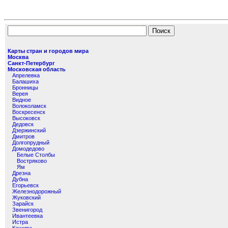
Карты стран и городов мира
Москва
Санкт-Петербург
Московская область
Апрелевка
Балашиха
Бронницы
Верея
Видное
Волоколамск
Воскресенск
Высоковск
Дедовск
Дзержинский
Дмитров
Долгопрудный
Домодедово
Белые Столбы
Востряково
Ям
Дрезна
Дубна
Егорьевск
Железнодорожный
Жуковский
Зарайск
Звенигород
Ивантеевка
Истра