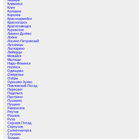
Кашира
Климовск
Клин
Коломна
Королев
Красноармейск
Красногорск
Краснозаводск
Куровское
Ликино-Дулёво
Лобня
Лосино-Петровский
Луховицы
Лыткарино
Люберцы
Можайск
Мытищи
Наро-Фоминск
Ногинск
Одинцово
Ожерелье
Озёры
Орехово-Зуево
Павловский Посад
Пересвет
Подольск
Протвино
Пушкино
Пущино
Раменское
Реутов
Рошаль
Руза
Сергиев Посад
Серпухов
Солнечногорск
Ступино
Талдом