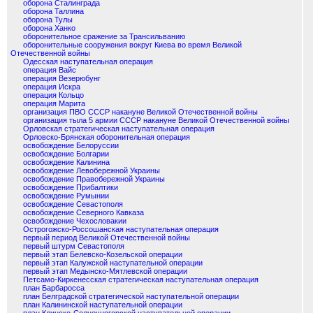
оборона Сталинграда
оборона Таллина
оборона Тулы
оборона Ханко
оборонительное сражение за Трансильванию
оборонительные сооружения вокруг Киева во время Великой
Отечественной войны
Одесская наступательная операция
операция Вайс
операция Везерюбунг
операция Искра
операция Кольцо
операция Марита
организация ПВО СССР накануне Великой Отечественной войны
организация тыла 5 армии СССР накануне Великой Отечественной войны
Орловская стратегическая наступательная операция
Орловско-Брянская оборонительная операция
освобождение Белоруссии
освобождение Болгарии
освобождение Калинина
освобождение Левобережной Украины
освобождение Правобережной Украины
освобождение Прибалтики
освобождение Румынии
освобождение Севастополя
освобождение Северного Кавказа
освобождение Чехословакии
Острогожско-Россошанская наступательная операция
первый период Великой Отечественной войны
первый штурм Севастополя
первый этап Белевско-Козельской операции
первый этап Калужской наступательной операции
первый этап Медынско-Мятлевской операции
Петсамо-Киркенесская стратегическая наступательная операция
план Барбаросса
план Белградской стратегической наступательной операции
план Калининской наступательной операции