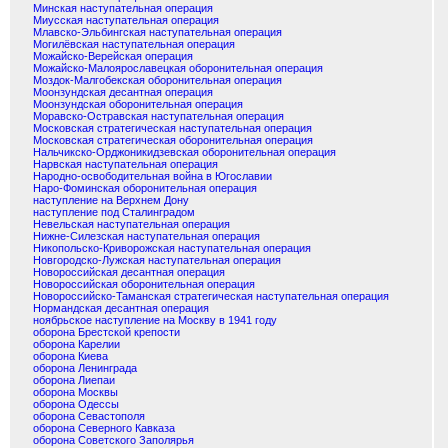
Минская наступательная операция
Миусская наступательная операция
Млавско-Эльбингская наступательная операция
Могилёвская наступательная операция
Можайско-Верейская операция
Можайско-Малоярославецкая оборонительная операция
Моздок-Малгобекская оборонительная операция
Моонзундская десантная операция
Моонзундская оборонительная операция
Моравско-Остравская наступательная операция
Московская стратегическая наступательная операция
Московская стратегическая оборонительная операция
Нальчикско-Орджоникидзевская оборонительная операция
Нарвская наступательная операция
Народно-освободительная война в Югославии
Наро-Фоминская оборонительная операция
наступление на Верхнем Дону
наступление под Сталинградом
Невельская наступательная операция
Нижне-Силезская наступательная операция
Никопольско-Криворожская наступательная операция
Новгородско-Лужская наступательная операция
Новороссийская десантная операция
Новороссийская оборонительная операция
Новороссийско-Таманская стратегическая наступательная операция
Нормандская десантная операция
ноябрьское наступление на Москву в 1941 году
оборона Брестской крепости
оборона Карелии
оборона Киева
оборона Ленинграда
оборона Лиепаи
оборона Москвы
оборона Одессы
оборона Севастополя
оборона Северного Кавказа
оборона Советского Заполярья