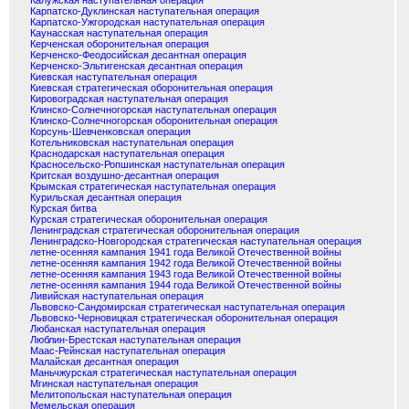
Калужская наступательная операция
Карпатско-Дуклинская наступательная операция
Карпатско-Ужгородская наступательная операция
Каунасская наступательная операция
Керченская оборонительная операция
Керченско-Феодосийская десантная операция
Керченско-Эльтигенская десантная операция
Киевская наступательная операция
Киевская стратегическая оборонительная операция
Кировоградская наступательная операция
Клинско-Солнечногорская наступательная операция
Клинско-Солнечногорская оборонительная операция
Корсунь-Шевченковская операция
Котельниковская наступательная операция
Краснодарская наступательная операция
Красносельско-Ропшинская наступательная операция
Критская воздушно-десантная операция
Крымская стратегическая наступательная операция
Курильская десантная операция
Курская битва
Курская стратегическая оборонительная операция
Ленинградская стратегическая оборонительная операция
Ленинградско-Новгородская стратегическая наступательная операция
летне-осенняя кампания 1941 года Великой Отечественной войны
летне-осенняя кампания 1942 года Великой Отечественной войны
летне-осенняя кампания 1943 года Великой Отечественной войны
летне-осенняя кампания 1944 года Великой Отечественной войны
Ливийская наступательная операция
Львовско-Сандомирская стратегическая наступательная операция
Львовско-Черновицкая стратегическая оборонительная операция
Любанская наступательная операция
Люблин-Брестская наступательная операция
Маас-Рейнская наступательная операция
Малайская десантная операция
Маньчжурская стратегическая наступательная операция
Мгинская наступательная операция
Мелитопольская наступательная операция
Мемельская операция