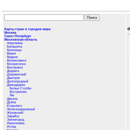
Карты стран и городов мира
Москва
Санкт-Петербург
Московская область
Апрелевка
Балашиха
Бронницы
Верея
Видное
Волоколамск
Воскресенск
Высоковск
Дедовск
Дзержинский
Дмитров
Долгопрудный
Домодедово
Белые Столбы
Востряково
Ям
Дрезна
Дубна
Егорьевск
Железнодорожный
Жуковский
Зарайск
Звенигород
Ивантеевка
Истра