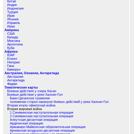
Китай
Индия
Индонезия
Турция
Ирак
Япония
Израиль
Иран
Америка
США
Канада
Мексика
Аргентина
Куба
Африка
ЮАР
Египет
Нигерия
Гана
Камерун
Австралия, Океания, Антарктида
Австралия
Антарктида
Фиджи
Тематические карты
Боевые действия у озера Хасан
Боевые действия у реки Халхин-Гол
Баин-Цаганское сражение
положение сторон накануне боевых действий у реки Халхин-Гол
Вторая итало-эфиопская война
Вторая мировая война
1 Синявинская наступательная операция
2 Синявинская наступательная операция
Алеутская десантная операция
Арденнская операция
Армавиро-Майкопская оборонительная операция
Арнемская воздушно-десантная операция