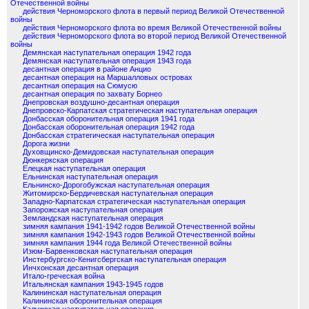
Отечественной войны
действия Черноморского флота в первый период Великой Отечественной
войны
действия Черноморского флота во время Великой Отечественной войны
действия Черноморского флота во второй период Великой Отечественной
войны
Демянская наступательная операция 1942 года
Демянская наступательная операция 1943 года
десантная операция в районе Анцио
десантная операция на Маршалловых островах
десантная операция на Сюмусю
десантная операция по захвату Борнео
Днепровская воздушно-десантная операция
Днепровско-Карпатская стратегическая наступательная операция
Донбасская оборонительная операция 1941 года
Донбасская оборонительная операция 1942 года
Донбасская стратегическая наступательная операция
Дорога жизни
Духовщинско-Демидовская наступательная операция
Дюнкеркская операция
Елецкая наступательная операция
Ельнинская наступательная операция
Ельнинско-Дорогобужская наступательная операция
Житомирско-Бердичевская наступательная операция
Западно-Карпатская стратегическая наступательная операция
Запорожская наступательная операция
Земландская наступательная операция
зимняя кампания 1941-1942 годов Великой Отечественной войны
зимняя кампания 1942-1943 годов Великой Отечественной войны
зимняя кампания 1944 года Великой Отечественной войны
Изюм-Барвенковская наступательная операция
Инстербургско-Кенигсбергская наступательная операция
Инчхонская десантная операция
Итало-греческая война
Итальянская кампания 1943-1945 годов
Калининская наступательная операция
Калининская оборонительная операция