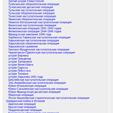
третий штурм Севастополя
Туапсинская оборонительная операция
Тулоксинская десантная операция
Тульская наступательная операция
Тульская оборонительная операция
Тунисская наступательная операция
Уманская оборонительная операция
Уманско-Ботошанская наступательная операция
Фалезская наступательная операция
Филиппинская операция 1941-1942 годов
Филиппинская операция 1944-1945 годов
Французская кампания 1940 года
Харбинско-Гиринская наступательная операция
Харьковская наступательная операция
Харьковская оборонительная операция
Харьковское сражение
Хингано-Мукденская наступательная операция
Черниговско-Припятская наступательная операция
штурм Берлина
штурм Грауденца
штурм Запорожья
штурм Кёнигсберга
штурм Одессы
штурм Рейхстага
штурм Тихвина
штурм Харькова 1941 года
Шяуляйская наступательная операция
Эль-Аламейнская наступательная операция
Южно-Итальянская операция
Южно-Сахалинская наступательная операция
Южно-Французская десантная операция
Яванская операция
Ясско-Кишинёвская стратегическая наступательная операция
Гражданская война в Испании
Арагонская операция
Брунетская операция
Гвадалахарская операция