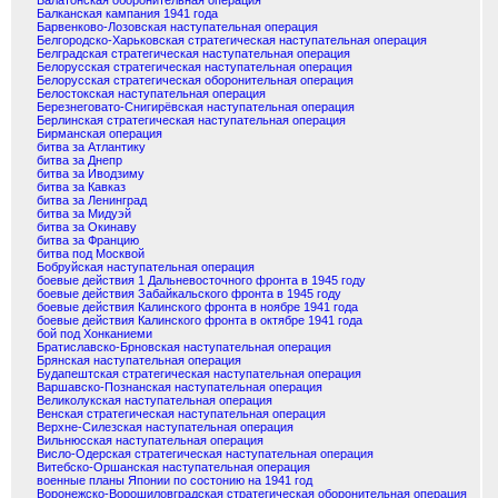
Балатонская оборонительная операция
Балканская кампания 1941 года
Барвенково-Лозовская наступательная операция
Белгородско-Харьковская стратегическая наступательная операция
Белградская стратегическая наступательная операция
Белорусская стратегическая наступательная операция
Белорусская стратегическая оборонительная операция
Белостокская наступательная операция
Березнеговато-Снигирёвская наступательная операция
Берлинская стратегическая наступательная операция
Бирманская операция
битва за Атлантику
битва за Днепр
битва за Иводзиму
битва за Кавказ
битва за Ленинград
битва за Мидуэй
битва за Окинаву
битва за Францию
битва под Москвой
Бобруйская наступательная операция
боевые действия 1 Дальневосточного фронта в 1945 году
боевые действия Забайкальского фронта в 1945 году
боевые действия Калинского фронта в ноябре 1941 года
боевые действия Калинского фронта в октябре 1941 года
бой под Хонканиеми
Братиславско-Брновская наступательная операция
Брянская наступательная операция
Будапештская стратегическая наступательная операция
Варшавско-Познанская наступательная операция
Великолукская наступательная операция
Венская стратегическая наступательная операция
Верхне-Силезская наступательная операция
Вильнюсская наступательная операция
Висло-Одерская стратегическая наступательная операция
Витебско-Оршанская наступательная операция
военные планы Японии по состонию на 1941 год
Воронежско-Ворошиловградская стратегическая оборонительная операция