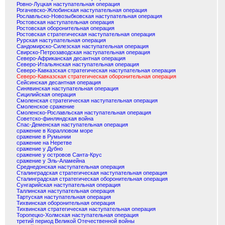
Ровно-Луцкая наступательная операция
Рогачевско-Жлобинская наступательная операция
Рославльско-Новозыбковская наступательная операция
Ростовская наступательная операция
Ростовская оборонительная операция
Ростовская стратегическая наступательная операция
Рурская наступательная операция
Сандомирско-Силезская наступательная операция
Свирско-Петрозаводская наступательная операция
Северо-Африканская десантная операция
Северо-Итальянская наступательная операция
Северо-Кавказская стратегическая наступательная операция
Северо-Кавказская стратегическая оборонительная операция
Сейсинская десантная операция
Синявинская наступательная операция
Сицилийская операция
Смоленская стратегическая наступательная операция
Смоленское сражение
Смоленско-Рославльская наступательная операция
Советско-финляндская война
Спас-Деменская наступательная операция
сражение в Коралловом море
сражение в Румынии
сражение на Неретве
сражение у Дубно
сражение у островов Санта-Крус
сражение у Эль-Аламейна
Среднедонская наступательная операция
Сталинградская стратегическая наступательная операция
Сталинградская стратегическая оборонительная операция
Сунгарийская наступательная операция
Таллинская наступательная операция
Тартуская наступательная операция
Тихвинская оборонительная операция
Тихвинская стратегическая наступательная операция
Торопецко-Холмская наступательная операция
третий период Великой Отечественной войны