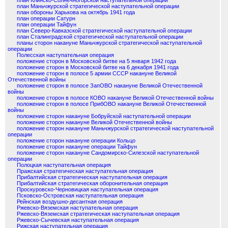
план Клинско-Солнечногорской наступательной операции
план Маньчжурской стратегической наступательной операции
план обороны Харькова на октябрь 1941 года
план операции Сатурн
план операции Тайфун
план Северо-Кавказской стратегической наступательной операции
план Сталинградской стратегической наступательной операции
планы сторон накануне Маньчжурской стратегической наступательной
операции
Полесская наступательная операция
положение сторон в Московской битве на 5 января 1942 года
положение сторон в Московской битве на 6 декабря 1941 года
положение сторон в полосе 5 армии СССР накануне Великой
Отечественной войны
положение сторон в полосе ЗапОВО накануне Великой Отечественной
войны
положение сторон в полосе КОВО накануне Великой Отечественной войны
положение сторон в полосе ПрибОВО накануне Великой Отечественной
войны
положение сторон накануне Бобруйской наступательной операции
положение сторон накануне Великой Отечественной войны
положение сторон накануне Маньчжурской стратегической наступательной
операции
положение сторон накануне операции Кольцо
положение сторон накануне операции Тайфун
положение сторон накануне Сандомирско-Силезской наступательной
операции
Полоцкая наступательная операция
Пражская стратегическая наступательная операция
Прибалтийская стратегическая наступательная операция
Прибалтийская стратегическая оборонительная операция
Проскуровско-Черновицкая наступательная операция
Псковско-Островская наступательная операция
Рейнская воздушно-десантная операция
Ржевско-Вяземская наступательная операция
Ржевско-Вяземская стратегическая наступательная операция
Ржевско-Сычевская наступательная операция
Рижская наступательная операция