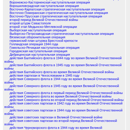
Воронежско-Касторненская наступательная операция
Ворошиловградская наступательная операция
Восточно-Карпатская стратегическая наступательная операция
Восточно-Померанская стратегическая наступательная операция
Восточно-Прусская стратегическая наступательная операция
второй период Великой Отечественной войны
второй штурм Севастополя
второй этап Медынско-Мятлевской операции
Выборгская наступательная операция
Выборгско-Петрозаводская стратегическая наступательная операция
Вяземская оборонительная операция
германский план штурма Брестской крепости
Голландская операция 1944 года
Гомельско-Речицкая наступательная операция
Городокская наступательная операция
Дебреценская наступательная операция
действия Балтийского флота в 1944 году во время Великой Отечественной
войны
действия Балтийского флота в 1945 году во время Великой Отечественной
войны
действия Балтийского флота во время Великой Отечественной войны
действия партизан в Чехословакии в 1945 году
действия Северного флота в 1944 году во время Великой Отечественной
войны
действия Северного флота в 1945 году во время Великой Отечественной
войны
действия Северного флота в первый период Великой Отечественной войны
действия Северного флота во время Великой Отечественной войны
действия Северного флота во второй период Великой Отечественной войны
действия советских партизан в 1942 году во время Великой Отечественной
войны
действия советских партизан в 1944 году во время Великой Отечественной
войны
действия советских партизан в Великой Отечественной войне
действия советских партизан во второй период Великой Отечественной
войны
действия Черноморского флота в 1944 году во время Великой