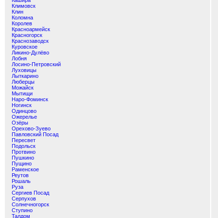
Кашира
Климовск
Клин
Коломна
Королев
Красноармейск
Красногорск
Краснозаводск
Куровское
Ликино-Дулёво
Лобня
Лосино-Петровский
Луховицы
Лыткарино
Люберцы
Можайск
Мытищи
Наро-Фоминск
Ногинск
Одинцово
Ожерелье
Озёры
Орехово-Зуево
Павловский Посад
Пересвет
Подольск
Протвино
Пушкино
Пущино
Раменское
Реутов
Рошаль
Руза
Сергиев Посад
Серпухов
Солнечногорск
Ступино
Талдом