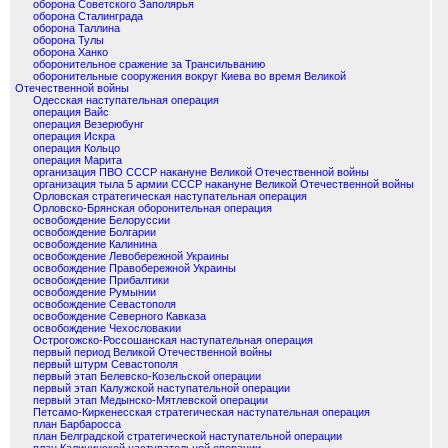
оборона Советского Заполярья
оборона Сталинграда
оборона Таллина
оборона Тулы
оборона Ханко
оборонительное сражение за Трансильванию
оборонительные сооружения вокруг Киева во время Великой
Отечественной войны
Одесская наступательная операция
операция Вайс
операция Везерюбунг
операция Искра
операция Кольцо
операция Марита
организация ПВО СССР накануне Великой Отечественной войны
организация тыла 5 армии СССР накануне Великой Отечественной войны
Орловская стратегическая наступательная операция
Орловско-Брянская оборонительная операция
освобождение Белоруссии
освобождение Болгарии
освобождение Калинина
освобождение Левобережной Украины
освобождение Правобережной Украины
освобождение Прибалтики
освобождение Румынии
освобождение Севастополя
освобождение Северного Кавказа
освобождение Чехословакии
Острогожско-Россошанская наступательная операция
первый период Великой Отечественной войны
первый штурм Севастополя
первый этап Белевско-Козельской операции
первый этап Калужской наступательной операции
первый этап Медынско-Мятлевской операции
Петсамо-Киркенесская стратегическая наступательная операция
план Барбаросса
план Белградской стратегической наступательной операции