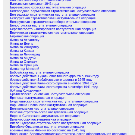
Балатонская оборонительная операция
Балканская кампания 1941 года
Барвенково-Лозовская наступательная операция
Белгородско-Харьковская стратегическая наступательная операция
Белградская стратегическая наступательная операция
Белорусская стратегическая наступательная операция
Белорусская стратегическая оборонительная операция
Белостокская наступательная операция
Березнеговато-Снигирёвская наступательная операция
Берлинская стратегическая наступательная операция
Бирманская операция
битва за Атлантику
битва за Днепр
битва за Иводзиму
битва за Кавказ
битва за Ленинград
битва за Мидуэй
битва за Окинаву
битва за Францию
битва под Москвой
Бобруйская наступательная операция
боевые действия 1 Дальневосточного фронта в 1945 году
боевые действия Забайкальского фронта в 1945 году
боевые действия Калинского фронта в ноябре 1941 года
боевые действия Калинского фронта в октябре 1941 года
бой под Хонканиеми
Братиславско-Брновская наступательная операция
Брянская наступательная операция
Будапештская стратегическая наступательная операция
Варшавско-Познанская наступательная операция
Великолукская наступательная операция
Венская стратегическая наступательная операция
Верхне-Силезская наступательная операция
Вильнюсская наступательная операция
Висло-Одерская стратегическая наступательная операция
Витебско-Оршанская наступательная операция
военные планы Японии по состонию на 1941 год
Воронежско-Ворошиловградская стратегическая оборонительная операция