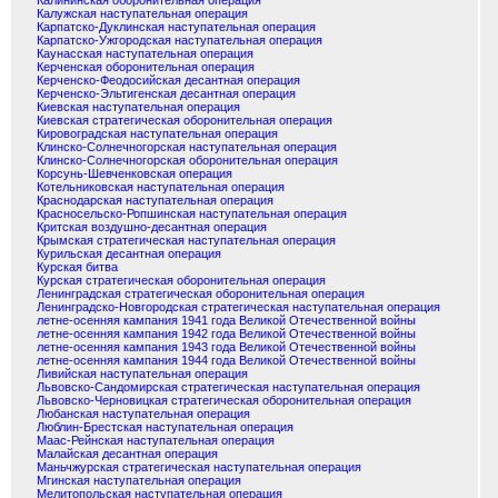
Калининская оборонительная операция
Калужская наступательная операция
Карпатско-Дуклинская наступательная операция
Карпатско-Ужгородская наступательная операция
Каунасская наступательная операция
Керченская оборонительная операция
Керченско-Феодосийская десантная операция
Керченско-Эльтигенская десантная операция
Киевская наступательная операция
Киевская стратегическая оборонительная операция
Кировоградская наступательная операция
Клинско-Солнечногорская наступательная операция
Клинско-Солнечногорская оборонительная операция
Корсунь-Шевченковская операция
Котельниковская наступательная операция
Краснодарская наступательная операция
Красносельско-Ропшинская наступательная операция
Критская воздушно-десантная операция
Крымская стратегическая наступательная операция
Курильская десантная операция
Курская битва
Курская стратегическая оборонительная операция
Ленинградская стратегическая оборонительная операция
Ленинградско-Новгородская стратегическая наступательная операция
летне-осенняя кампания 1941 года Великой Отечественной войны
летне-осенняя кампания 1942 года Великой Отечественной войны
летне-осенняя кампания 1943 года Великой Отечественной войны
летне-осенняя кампания 1944 года Великой Отечественной войны
Ливийская наступательная операция
Львовско-Сандомирская стратегическая наступательная операция
Львовско-Черновицкая стратегическая оборонительная операция
Любанская наступательная операция
Люблин-Брестская наступательная операция
Маас-Рейнская наступательная операция
Малайская десантная операция
Маньчжурская стратегическая наступательная операция
Мгинская наступательная операция
Мелитопольская наступательная операция