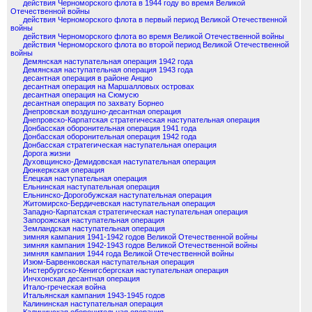
действия Черноморского флота в 1944 году во время Великой
Отечественной войны
действия Черноморского флота в первый период Великой Отечественной
войны
действия Черноморского флота во время Великой Отечественной войны
действия Черноморского флота во второй период Великой Отечественной
войны
Демянская наступательная операция 1942 года
Демянская наступательная операция 1943 года
десантная операция в районе Анцио
десантная операция на Маршалловых островах
десантная операция на Сюмусю
десантная операция по захвату Борнео
Днепровская воздушно-десантная операция
Днепровско-Карпатская стратегическая наступательная операция
Донбасская оборонительная операция 1941 года
Донбасская оборонительная операция 1942 года
Донбасская стратегическая наступательная операция
Дорога жизни
Духовщинско-Демидовская наступательная операция
Дюнкеркская операция
Елецкая наступательная операция
Ельнинская наступательная операция
Ельнинско-Дорогобужская наступательная операция
Житомирско-Бердичевская наступательная операция
Западно-Карпатская стратегическая наступательная операция
Запорожская наступательная операция
Земландская наступательная операция
зимняя кампания 1941-1942 годов Великой Отечественной войны
зимняя кампания 1942-1943 годов Великой Отечественной войны
зимняя кампания 1944 года Великой Отечественной войны
Изюм-Барвенковская наступательная операция
Инстербургско-Кенигсбергская наступательная операция
Инчхонская десантная операция
Итало-греческая война
Итальянская кампания 1943-1945 годов
Калининская наступательная операция