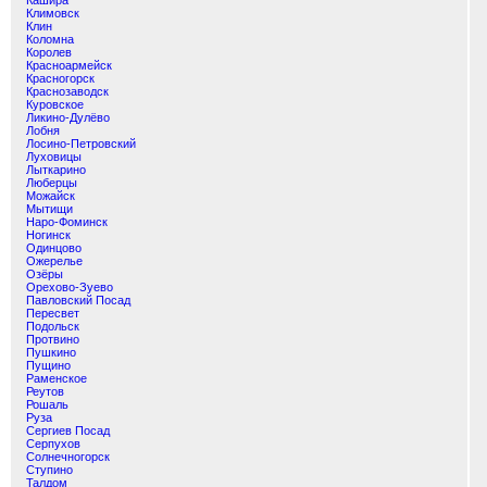
Кашира
Климовск
Клин
Коломна
Королев
Красноармейск
Красногорск
Краснозаводск
Куровское
Ликино-Дулёво
Лобня
Лосино-Петровский
Луховицы
Лыткарино
Люберцы
Можайск
Мытищи
Наро-Фоминск
Ногинск
Одинцово
Ожерелье
Озёры
Орехово-Зуево
Павловский Посад
Пересвет
Подольск
Протвино
Пушкино
Пущино
Раменское
Реутов
Рошаль
Руза
Сергиев Посад
Серпухов
Солнечногорск
Ступино
Талдом