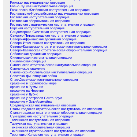
Рижская наступательная операция
Ровно-Луцкая наступательная операция
Рогачевско-Жлобинская наступательная операция
Рославльско-Новозыбковская наступательная операция
Ростовская наступательная операция
Ростовская оборонительная операция
Ростовская стратегическая наступательная операция
Рурская наступательная операция
Сандомирско-Силезская наступательная операция
Свирско-Петрозаводская наступательная операция
Северо-Африканская десантная операция
Северо-Итальянская наступательная операция
Северо-Кавказская стратегическая наступательная операция
Северо-Кавказская стратегическая оборонительная операция
Сейсинская десантная операция
Синявинская наступательная операция
Сицилийская операция
Смоленская стратегическая наступательная операция
Смоленское сражение
Смоленско-Рославльская наступательная операция
Советско-финляндская война
Спас-Деменская наступательная операция
сражение в Коралловом море
сражение в Румынии
сражение на Неретве
сражение у Дубно
сражение у островов Санта-Крус
сражение у Эль-Аламейна
Среднедонская наступательная операция
Сталинградская стратегическая наступательная операция
Сталинградская стратегическая оборонительная операция
Сунгарийская наступательная операция
Таллинская наступательная операция
Тартуская наступательная операция
Тихвинская оборонительная операция
Тихвинская стратегическая наступательная операция
Торопецко-Холмская наступательная операция