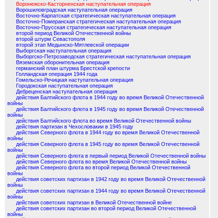
Воронежско-Касторненская наступательная операция
Ворошиловградская наступательная операция
Восточно-Карпатская стратегическая наступательная операция
Восточно-Померанская стратегическая наступательная операция
Восточно-Прусская стратегическая наступательная операция
второй период Великой Отечественной войны
второй штурм Севастополя
второй этап Медынско-Мятлевской операции
Выборгская наступательная операция
Выборгско-Петрозаводская стратегическая наступательная операция
Вяземская оборонительная операция
германский план штурма Брестской крепости
Голландская операция 1944 года
Гомельско-Речицкая наступательная операция
Городокская наступательная операция
Дебреценская наступательная операция
действия Балтийского флота в 1944 году во время Великой Отечественной
войны
действия Балтийского флота в 1945 году во время Великой Отечественной
войны
действия Балтийского флота во время Великой Отечественной войны
действия партизан в Чехословакии в 1945 году
действия Северного флота в 1944 году во время Великой Отечественной
войны
действия Северного флота в 1945 году во время Великой Отечественной
войны
действия Северного флота в первый период Великой Отечественной войны
действия Северного флота во время Великой Отечественной войны
действия Северного флота во второй период Великой Отечественной
войны
действия советских партизан в 1942 году во время Великой Отечественной
войны
действия советских партизан в 1944 году во время Великой Отечественной
войны
действия советских партизан в Великой Отечественной войне
действия советских партизан во второй период Великой Отечественной
войны