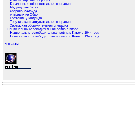
Гвадалахарская операция
Каталонская оборонительная операция
Мадридская битва
оборона Мадрида
операция на Эбро
сражение у Мадрида
Теруэльская наступательная операция
Харамская оборонительная операция
Национально-освободительная война в Китае
Национально-освободительная война в Китае в 1944 году
Национально-освободительная война в Китае в 1945 году
Контакты