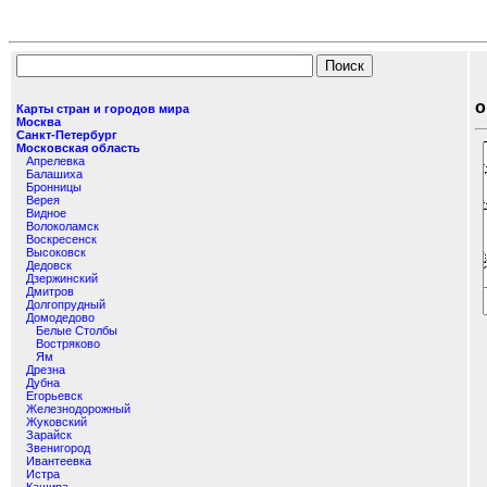
К
о
Карты стран и городов мира
Москва
Санкт-Петербург
Московская область
Апрелевка
Балашиха
Бронницы
Верея
Видное
Волоколамск
Воскресенск
Высоковск
Дедовск
Дзержинский
Дмитров
Долгопрудный
Домодедово
Белые Столбы
Востряково
Ям
Дрезна
Дубна
Егорьевск
Железнодорожный
Жуковский
Зарайск
Звенигород
Ивантеевка
Истра