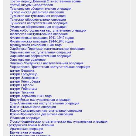
третий период Великой Отечественной войны
третий штурм Севастополя
Туапсинская оборонительная операция
Тулоксинская десантная операция
Тульская наступательная операция
Тульская оборонительная операция
Тунисская наступательная операция
Уманская оборонительная операция
Уманско-Ботошанская наступательная операция
Фалезская наступательная операция
Филиппинская операция 1941-1942 годов
Филиппинская операция 1944-1945 годов
Французская кампания 1940 года
Харбинско-Гиринская наступательная операция
Харьковская наступательная операция
Харьковская оборонительная операция
Харьковское сражение
Хингано-Мукденская наступательная операция
Черниговско-Припятская наступательная операция
штурм Берлина
штурм Грауденца
штурм Запорожья
штурм Кёнигсберга
штурм Одессы
штурм Рейхстага
штурм Тихвина
штурм Харькова 1941 года
Шяуляйская наступательная операция
Эль-Аламейнская наступательная операция
Южно-Итальянская операция
Южно-Сахалинская наступательная операция
Южно-Французская десантная операция
Яванская операция
Ясско-Кишинёвская стратегическая наступательная операция
Гражданская война в Испании
Арагонская операция
Брунетская операция