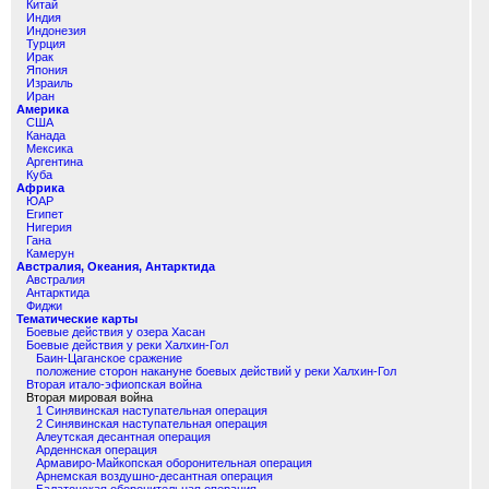
Китай
Индия
Индонезия
Турция
Ирак
Япония
Израиль
Иран
Америка
США
Канада
Мексика
Аргентина
Куба
Африка
ЮАР
Египет
Нигерия
Гана
Камерун
Австралия, Океания, Антарктида
Австралия
Антарктида
Фиджи
Тематические карты
Боевые действия у озера Хасан
Боевые действия у реки Халхин-Гол
Баин-Цаганское сражение
положение сторон накануне боевых действий у реки Халхин-Гол
Вторая итало-эфиопская война
Вторая мировая война
1 Синявинская наступательная операция
2 Синявинская наступательная операция
Алеутская десантная операция
Арденнская операция
Армавиро-Майкопская оборонительная операция
Арнемская воздушно-десантная операция