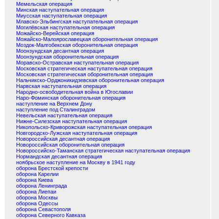
Мемельская операция
Минская наступательная операция
Миусская наступательная операция
Млавско-Эльбингская наступательная операция
Могилёвская наступательная операция
Можайско-Верейская операция
Можайско-Малоярославецкая оборонительная операция
Моздок-Малгобекская оборонительная операция
Моонзундская десантная операция
Моонзундская оборонительная операция
Моравско-Остравская наступательная операция
Московская стратегическая наступательная операция
Московская стратегическая оборонительная операция
Нальчикско-Орджоникидзевская оборонительная операция
Нарвская наступательная операция
Народно-освободительная война в Югославии
Наро-Фоминская оборонительная операция
наступление на Верхнем Дону
наступление под Сталинградом
Невельская наступательная операция
Нижне-Силезская наступательная операция
Никопольско-Криворожская наступательная операция
Новгородско-Лужская наступательная операция
Новороссийская десантная операция
Новороссийская оборонительная операция
Новороссийско-Таманская стратегическая наступательная операция
Нормандская десантная операция
ноябрьское наступление на Москву в 1941 году
оборона Брестской крепости
оборона Карелии
оборона Киева
оборона Ленинграда
оборона Лиепаи
оборона Москвы
оборона Одессы
оборона Севастополя
оборона Северного Кавказа