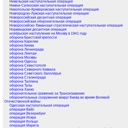
Невельская наступательная операция
Нижне-Силезская наступательная операция
Никопольско-Криворожская наступательная операция
Новгородско-Лужская наступательная операция
Новороссийская десантная операция
Новороссийская оборонительная операция
Новороссийско-Таманская стратегическая наступательная операция
Нормандская десантная операция
ноябрьское наступление на Москву в 1941 году
оборона Брестской крепости
оборона Карелии
оборона Киева
оборона Ленинграда
оборона Лиепаи
оборона Москвы
оборона Одессы
оборона Севастополя
оборона Северного Кавказа
оборона Советского Заполярья
оборона Сталинграда
оборона Таллина
оборона Тулы
оборона Ханко
оборонительное сражение за Трансильванию
оборонительные сооружения вокруг Киева во время Великой
Отечественной войны
Одесская наступательная операция
операция Вайс
операция Везерюбунг
операция Искра
операция Кольцо
операция Марита