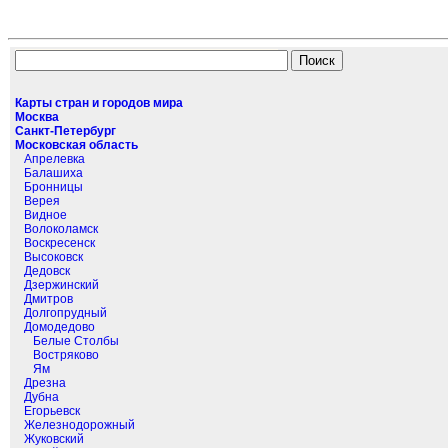
Карты стран и городов мира
Москва
Санкт-Петербург
Московская область
Апрелевка
Балашиха
Бронницы
Верея
Видное
Волоколамск
Воскресенск
Высоковск
Дедовск
Дзержинский
Дмитров
Долгопрудный
Домодедово
Белые Столбы
Востряково
Ям
Дрезна
Дубна
Егорьевск
Железнодорожный
Жуковский