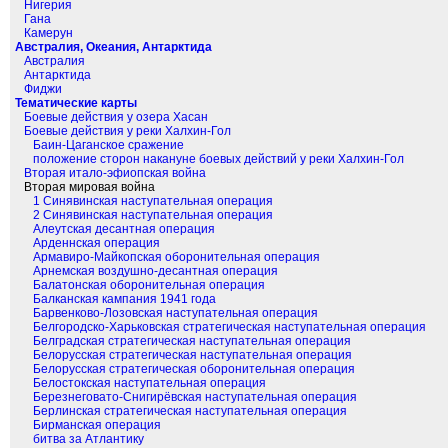
Нигерия
Гана
Камерун
Австралия, Океания, Антарктида
Австралия
Антарктида
Фиджи
Тематические карты
Боевые действия у озера Хасан
Боевые действия у реки Халхин-Гол
Баин-Цаганское сражение
положение сторон накануне боевых действий у реки Халхин-Гол
Вторая итало-эфиопская война
Вторая мировая война
1 Синявинская наступательная операция
2 Синявинская наступательная операция
Алеутская десантная операция
Арденнская операция
Армавиро-Майкопская оборонительная операция
Арнемская воздушно-десантная операция
Балатонская оборонительная операция
Балканская кампания 1941 года
Барвенково-Лозовская наступательная операция
Белгородско-Харьковская стратегическая наступательная операция
Белградская стратегическая наступательная операция
Белорусская стратегическая наступательная операция
Белорусская стратегическая оборонительная операция
Белостокская наступательная операция
Березнеговато-Снигирёвская наступательная операция
Берлинская стратегическая наступательная операция
Бирманская операция
битва за Атлантику