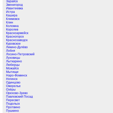
Зарайск
Звенигород
Ивантеевка
Истра
Кашира
Климовск
Клин
Коломна
Королев
Красноармейск
Красногорск
Краснозаводск
Куровское
Ликино-Дулёво
Лобня
Лосино-Петровский
Луховицы
Лыткарино
Люберцы
Можайск
Мытищи
Наро-Фоминск
Ногинск
Одинцово
Ожерелье
Озёры
Орехово-Зуево
Павловский Посад
Пересвет
Подольск
Протвино
Пушкино