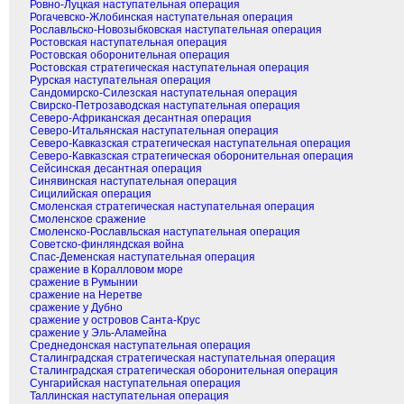
Ровно-Луцкая наступательная операция
Рогачевско-Жлобинская наступательная операция
Рославльско-Новозыбковская наступательная операция
Ростовская наступательная операция
Ростовская оборонительная операция
Ростовская стратегическая наступательная операция
Рурская наступательная операция
Сандомирско-Силезская наступательная операция
Свирско-Петрозаводская наступательная операция
Северо-Африканская десантная операция
Северо-Итальянская наступательная операция
Северо-Кавказская стратегическая наступательная операция
Северо-Кавказская стратегическая оборонительная операция
Сейсинская десантная операция
Синявинская наступательная операция
Сицилийская операция
Смоленская стратегическая наступательная операция
Смоленское сражение
Смоленско-Рославльская наступательная операция
Советско-финляндская война
Спас-Деменская наступательная операция
сражение в Коралловом море
сражение в Румынии
сражение на Неретве
сражение у Дубно
сражение у островов Санта-Крус
сражение у Эль-Аламейна
Среднедонская наступательная операция
Сталинградская стратегическая наступательная операция
Сталинградская стратегическая оборонительная операция
Сунгарийская наступательная операция
Таллинская наступательная операция