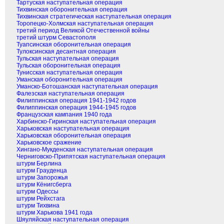
Тартуская наступательная операция
Тихвинская оборонительная операция
Тихвинская стратегическая наступательная операция
Торопецко-Холмская наступательная операция
третий период Великой Отечественной войны
третий штурм Севастополя
Туапсинская оборонительная операция
Тулоксинская десантная операция
Тульская наступательная операция
Тульская оборонительная операция
Тунисская наступательная операция
Уманская оборонительная операция
Уманско-Ботошанская наступательная операция
Фалезская наступательная операция
Филиппинская операция 1941-1942 годов
Филиппинская операция 1944-1945 годов
Французская кампания 1940 года
Харбинско-Гиринская наступательная операция
Харьковская наступательная операция
Харьковская оборонительная операция
Харьковское сражение
Хингано-Мукденская наступательная операция
Черниговско-Припятская наступательная операция
штурм Берлина
штурм Грауденца
штурм Запорожья
штурм Кёнигсберга
штурм Одессы
штурм Рейхстага
штурм Тихвина
штурм Харькова 1941 года
Шяуляйская наступательная операция