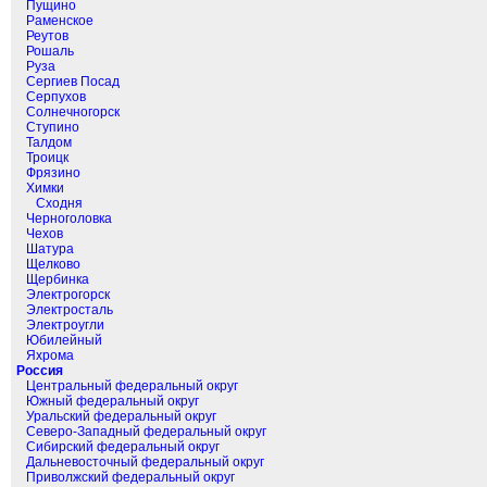
Пущино
Раменское
Реутов
Рошаль
Руза
Сергиев Посад
Серпухов
Солнечногорск
Ступино
Талдом
Троицк
Фрязино
Химки
Сходня
Черноголовка
Чехов
Шатура
Щелково
Щербинка
Электрогорск
Электросталь
Электроугли
Юбилейный
Яхрома
Россия
Центральный федеральный округ
Южный федеральный округ
Уральский федеральный округ
Северо-Западный федеральный округ
Сибирский федеральный округ
Дальневосточный федеральный округ
Приволжский федеральный округ