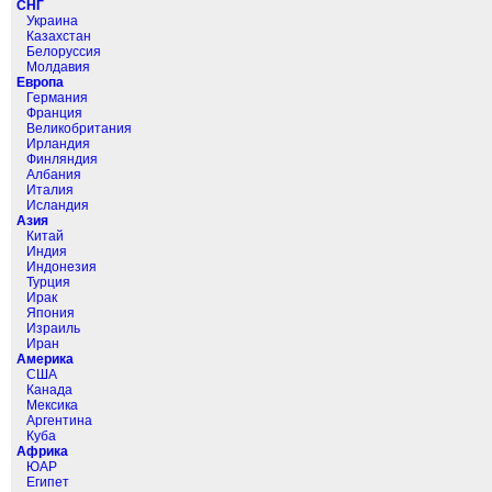
СНГ
Украина
Казахстан
Белоруссия
Молдавия
Европа
Германия
Франция
Великобритания
Ирландия
Финляндия
Албания
Италия
Исландия
Азия
Китай
Индия
Индонезия
Турция
Ирак
Япония
Израиль
Иран
Америка
США
Канада
Мексика
Аргентина
Куба
Африка
ЮАР
Египет