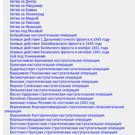
битва за Днепр
битва за Иводзиму
битва за Кавказ
битва за Ленинград
битва за Мидуэй
битва за Окинаву
битва за Францию
битва под Москвой
Бобруйская наступательная операция
боевые действия 1 Дальневосточного фронта в 1945 году
боевые действия Забайкальского фронта в 1945 году
боевые действия Калинского фронта в ноябре 1941 года
боевые действия Калинского фронта в октябре 1941 года
бой под Хонканиеми
Братиславско-Брновская наступательная операция
Брянская наступательная операция
Будапештская стратегическая наступательная операция
Варшавско-Познанская наступательная операция
Великолукская наступательная операция
Венская стратегическая наступательная операция
Верхне-Силезская наступательная операция
Вильнюсская наступательная операция
Висло-Одерская стратегическая наступательная операция
Витебско-Оршанская наступательная операция
военные планы Японии по состонию на 1941 год
Воронежско-Ворошиловградская стратегическая оборонительная
операция
Воронежско-Касторненская наступательная операция
Ворошиловградская наступательная операция
Восточно-Карпатская стратегическая наступательная операция
Восточно-Померанская стратегическая наступательная операция
Восточно-Прусская стратегическая наступательная операция