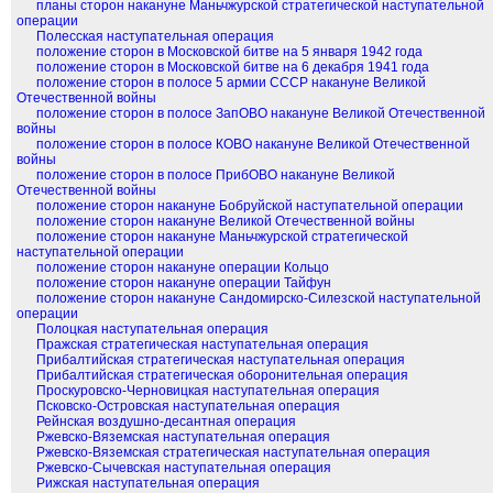
планы сторон накануне Маньчжурской стратегической наступательной
операции
Полесская наступательная операция
положение сторон в Московской битве на 5 января 1942 года
положение сторон в Московской битве на 6 декабря 1941 года
положение сторон в полосе 5 армии СССР накануне Великой
Отечественной войны
положение сторон в полосе ЗапОВО накануне Великой Отечественной
войны
положение сторон в полосе КОВО накануне Великой Отечественной
войны
положение сторон в полосе ПрибОВО накануне Великой
Отечественной войны
положение сторон накануне Бобруйской наступательной операции
положение сторон накануне Великой Отечественной войны
положение сторон накануне Маньчжурской стратегической
наступательной операции
положение сторон накануне операции Кольцо
положение сторон накануне операции Тайфун
положение сторон накануне Сандомирско-Силезской наступательной
операции
Полоцкая наступательная операция
Пражская стратегическая наступательная операция
Прибалтийская стратегическая наступательная операция
Прибалтийская стратегическая оборонительная операция
Проскуровско-Черновицкая наступательная операция
Псковско-Островская наступательная операция
Рейнская воздушно-десантная операция
Ржевско-Вяземская наступательная операция
Ржевско-Вяземская стратегическая наступательная операция
Ржевско-Сычевская наступательная операция
Рижская наступательная операция