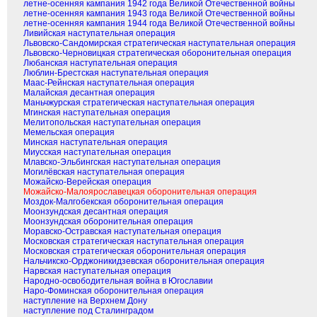
летне-осенняя кампания 1942 года Великой Отечественной войны
летне-осенняя кампания 1943 года Великой Отечественной войны
летне-осенняя кампания 1944 года Великой Отечественной войны
Ливийская наступательная операция
Львовско-Сандомирская стратегическая наступательная операция
Львовско-Черновицкая стратегическая оборонительная операция
Любанская наступательная операция
Люблин-Брестская наступательная операция
Маас-Рейнская наступательная операция
Малайская десантная операция
Маньчжурская стратегическая наступательная операция
Мгинская наступательная операция
Мелитопольская наступательная операция
Мемельская операция
Минская наступательная операция
Миусская наступательная операция
Млавско-Эльбингская наступательная операция
Могилёвская наступательная операция
Можайско-Верейская операция
Можайско-Малоярославецкая оборонительная операция
Моздок-Малгобекская оборонительная операция
Моонзундская десантная операция
Моонзундская оборонительная операция
Моравско-Остравская наступательная операция
Московская стратегическая наступательная операция
Московская стратегическая оборонительная операция
Нальчикско-Орджоникидзевская оборонительная операция
Нарвская наступательная операция
Народно-освободительная война в Югославии
Наро-Фоминская оборонительная операция
наступление на Верхнем Дону
наступление под Сталинградом