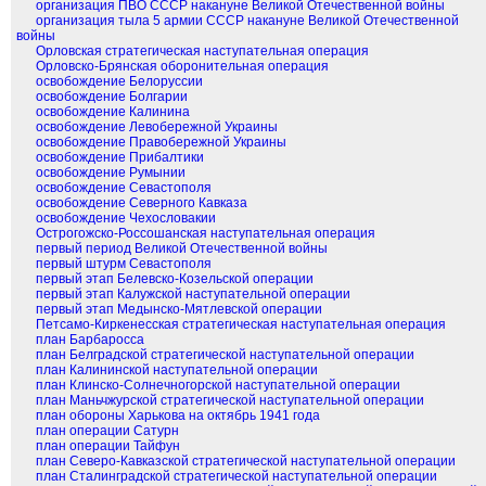
организация ПВО СССР накануне Великой Отечественной войны
организация тыла 5 армии СССР накануне Великой Отечественной
войны
Орловская стратегическая наступательная операция
Орловско-Брянская оборонительная операция
освобождение Белоруссии
освобождение Болгарии
освобождение Калинина
освобождение Левобережной Украины
освобождение Правобережной Украины
освобождение Прибалтики
освобождение Румынии
освобождение Севастополя
освобождение Северного Кавказа
освобождение Чехословакии
Острогожско-Россошанская наступательная операция
первый период Великой Отечественной войны
первый штурм Севастополя
первый этап Белевско-Козельской операции
первый этап Калужской наступательной операции
первый этап Медынско-Мятлевской операции
Петсамо-Киркенесская стратегическая наступательная операция
план Барбаросса
план Белградской стратегической наступательной операции
план Калининской наступательной операции
план Клинско-Солнечногорской наступательной операции
план Маньчжурской стратегической наступательной операции
план обороны Харькова на октябрь 1941 года
план операции Сатурн
план операции Тайфун
план Северо-Кавказской стратегической наступательной операции
план Сталинградской стратегической наступательной операции