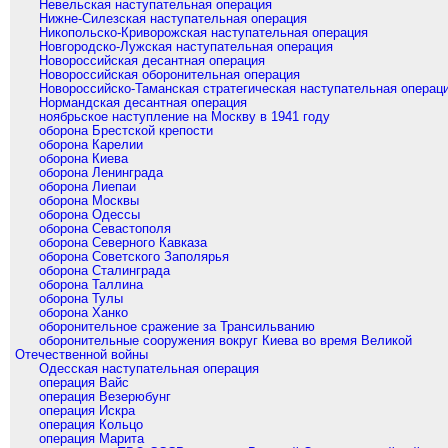
Невельская наступательная операция
Нижне-Силезская наступательная операция
Никопольско-Криворожская наступательная операция
Новгородско-Лужская наступательная операция
Новороссийская десантная операция
Новороссийская оборонительная операция
Новороссийско-Таманская стратегическая наступательная операц
Нормандская десантная операция
ноябрьское наступление на Москву в 1941 году
оборона Брестской крепости
оборона Карелии
оборона Киева
оборона Ленинграда
оборона Лиепаи
оборона Москвы
оборона Одессы
оборона Севастополя
оборона Северного Кавказа
оборона Советского Заполярья
оборона Сталинграда
оборона Таллина
оборона Тулы
оборона Ханко
оборонительное сражение за Трансильванию
оборонительные сооружения вокруг Киева во время Великой
Отечественной войны
Одесская наступательная операция
операция Вайс
операция Везерюбунг
операция Искра
операция Кольцо
операция Марита