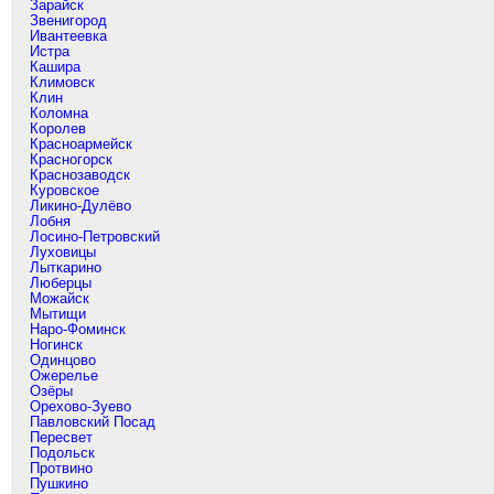
Зарайск
Звенигород
Ивантеевка
Истра
Кашира
Климовск
Клин
Коломна
Королев
Красноармейск
Красногорск
Краснозаводск
Куровское
Ликино-Дулёво
Лобня
Лосино-Петровский
Луховицы
Лыткарино
Люберцы
Можайск
Мытищи
Наро-Фоминск
Ногинск
Одинцово
Ожерелье
Озёры
Орехово-Зуево
Павловский Посад
Пересвет
Подольск
Протвино
Пушкино