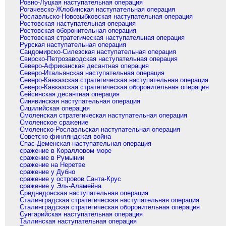
Ровно-Луцкая наступательная операция
Рогачевско-Жлобинская наступательная операция
Рославльско-Новозыбковская наступательная операция
Ростовская наступательная операция
Ростовская оборонительная операция
Ростовская стратегическая наступательная операция
Рурская наступательная операция
Сандомирско-Силезская наступательная операция
Свирско-Петрозаводская наступательная операция
Северо-Африканская десантная операция
Северо-Итальянская наступательная операция
Северо-Кавказская стратегическая наступательная операция
Северо-Кавказская стратегическая оборонительная операция
Сейсинская десантная операция
Синявинская наступательная операция
Сицилийская операция
Смоленская стратегическая наступательная операция
Смоленское сражение
Смоленско-Рославльская наступательная операция
Советско-финляндская война
Спас-Деменская наступательная операция
сражение в Коралловом море
сражение в Румынии
сражение на Неретве
сражение у Дубно
сражение у островов Санта-Крус
сражение у Эль-Аламейна
Среднедонская наступательная операция
Сталинградская стратегическая наступательная операция
Сталинградская стратегическая оборонительная операция
Сунгарийская наступательная операция
Таллинская наступательная операция