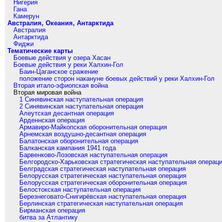
Нигерия
Гана
Камерун
Австралия, Океания, Антарктида
Австралия
Антарктида
Фиджи
Тематические карты
Боевые действия у озера Хасан
Боевые действия у реки Халхин-Гол
Баин-Цаганское сражение
положение сторон накануне боевых действий у реки Халхин-Гол
Вторая итало-эфиопская война
Вторая мировая война
1 Синявинская наступательная операция
2 Синявинская наступательная операция
Алеутская десантная операция
Арденнская операция
Армавиро-Майкопская оборонительная операция
Арнемская воздушно-десантная операция
Балатонская оборонительная операция
Балканская кампания 1941 года
Барвенково-Лозовская наступательная операция
Белгородско-Харьковская стратегическая наступательная операц
Белградская стратегическая наступательная операция
Белорусская стратегическая наступательная операция
Белорусская стратегическая оборонительная операция
Белостокская наступательная операция
Березнеговато-Снигирёвская наступательная операция
Берлинская стратегическая наступательная операция
Бирманская операция
битва за Атлантику