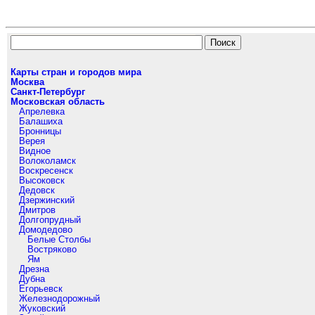
Карты стран и городов мира
Москва
Санкт-Петербург
Московская область
Апрелевка
Балашиха
Бронницы
Верея
Видное
Волоколамск
Воскресенск
Высоковск
Дедовск
Дзержинский
Дмитров
Долгопрудный
Домодедово
Белые Столбы
Востряково
Ям
Дрезна
Дубна
Егорьевск
Железнодорожный
Жуковский