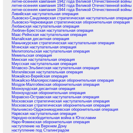
летне-осенняя кампания 1942 года Великой Отечественной войны
летне-осенняя кампания 1943 года Великой Отечественной войны
летне-осенняя кампания 1944 года Великой Отечественной войны
Ливийская наступательная операция
Львовско-Сандомирская стратегическая наступательная операция
Львовско-Черновицкая стратегическая оборонительная операция
Любанская наступательная операция
Люблин-Брестская наступательная операция
Маас-Рейнская наступательная операция
Малайская десантная операция
Маньчжурская стратегическая наступательная операция
Мгинская наступательная операция
Мелитопольская наступательная операция
Мемельская операция
Минская наступательная операция
Миусская наступательная операция
Млавско-Эльбингская наступательная операция
Могилёвская наступательная операция
Можайско-Верейская операция
Можайско-Малоярославецкая оборонительная операция
Моздок-Малгобекская оборонительная операция
Моонзундская десантная операция
Моонзундская оборонительная операция
Моравско-Остравская наступательная операция
Московская стратегическая наступательная операция
Московская стратегическая оборонительная операция
Нальчикско-Орджоникидзевская оборонительная операция
Нарвская наступательная операция
Народно-освободительная война в Югославии
Наро-Фоминская оборонительная операция
наступление на Верхнем Дону
наступление под Сталинградом