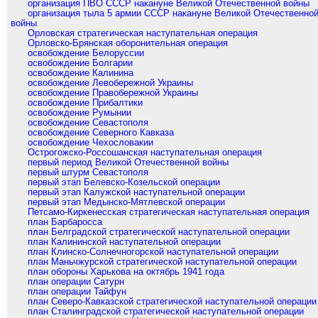
организация ПВО СССР накануне Великой Отечественной войны
организация тыла 5 армии СССР накануне Великой Отечественно
войны
Орловская стратегическая наступательная операция
Орловско-Брянская оборонительная операция
освобождение Белоруссии
освобождение Болгарии
освобождение Калинина
освобождение Левобережной Украины
освобождение Правобережной Украины
освобождение Прибалтики
освобождение Румынии
освобождение Севастополя
освобождение Северного Кавказа
освобождение Чехословакии
Острогожско-Россошанская наступательная операция
первый период Великой Отечественной войны
первый штурм Севастополя
первый этап Белевско-Козельской операции
первый этап Калужской наступательной операции
первый этап Медынско-Мятлевской операции
Петсамо-Киркенесская стратегическая наступательная операция
план Барбаросса
план Белградской стратегической наступательной операции
план Калининской наступательной операции
план Клинско-Солнечногорской наступательной операции
план Маньчжурской стратегической наступательной операции
план обороны Харькова на октябрь 1941 года
план операции Сатурн
план операции Тайфун
план Северо-Кавказской стратегической наступательной операции
план Сталинградской стратегической наступательной операции