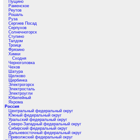
Пущино
Раменское
Реутов
Рошаль
Руза
Сергиев Посад
Серпухов
Солнечногорск
Ступино
Талдом
Троицк
Фрязино
Химки
Сходня
Черноголовка
Чехов
Шатура
Щелково
Щербинка
Электрогорск
Электросталь
Электроугли
Юбилейный
Яхрома
Россия
Центральный федеральный округ
Южный федеральный округ
Уральский федеральный округ
Северо-Западный федеральный округ
Сибирский федеральный округ
Дальневосточный федеральный округ
Приволжский федеральный округ