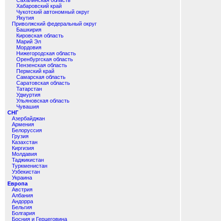
Сахалинская область
Хабаровский край
Чукотский автономный округ
Якутия
Приволжский федеральный округ
Башкирия
Кировская область
Марий Эл
Мордовия
Нижегородская область
Оренбургская область
Пензенская область
Пермский край
Самарская область
Саратовская область
Татарстан
Удмуртия
Ульяновская область
Чувашия
СНГ
Азербайджан
Армения
Белоруссия
Грузия
Казахстан
Киргизия
Молдавия
Таджикистан
Туркменистан
Узбекистан
Украина
Европа
Австрия
Албания
Андорра
Бельгия
Болгария
Босния и Герцеговина