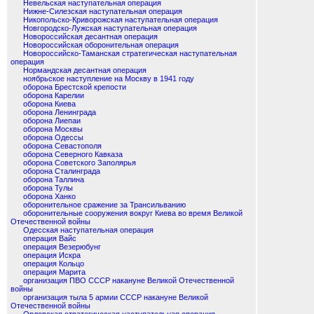
Невельская наступательная операция
Нижне-Силезская наступательная операция
Никопольско-Криворожская наступательная операция
Новгородско-Лужская наступательная операция
Новороссийская десантная операция
Новороссийская оборонительная операция
Новороссийско-Таманская стратегическая наступательная
операция
Нормандская десантная операция
ноябрьское наступление на Москву в 1941 году
оборона Брестской крепости
оборона Карелии
оборона Киева
оборона Ленинграда
оборона Лиепаи
оборона Москвы
оборона Одессы
оборона Севастополя
оборона Северного Кавказа
оборона Советского Заполярья
оборона Сталинграда
оборона Таллина
оборона Тулы
оборона Ханко
оборонительное сражение за Трансильванию
оборонительные сооружения вокруг Киева во время Великой
Отечественной войны
Одесская наступательная операция
операция Вайс
операция Везерюбунг
операция Искра
операция Кольцо
операция Марита
организация ПВО СССР накануне Великой Отечественной
войны
организация тыла 5 армии СССР накануне Великой
Отечественной войны