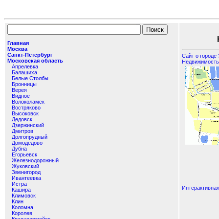
Карт
Главная
Москва
Санкт-Петербург
Сайт о городе
Московская область
Недвижимость 
Апрелевка
Балашиха
Белые Столбы
Бронницы
Верея
Видное
Волоколамск
Востряково
Высоковск
Дедовск
Дзержинский
Дмитров
Долгопрудный
Домодедово
Дубна
Егорьевск
Железнодорожный
Жуковский
Звенигород
Ивантеевка
Истра
Интерактивная
Кашира
Климовск
Клин
Коломна
Королев