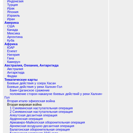
Индонезия
Турция
Ирак
Япония
Израиль
Иран
Америка
США
Канада
Мексика
Аргентина
Куба
Африка
ЮАР
Египет
Нигерия
Гана
Камерун
Австралия, Океания, Антарктида
Австралия
Антарктида
Фиджи
Тематические карты
Боевые действия у озера Хасан
Боевые действия у реки Халхин-Гол
Баин-Цаганское сражение
положение сторон накануне боевых действий у реки Халхин-
Гол
Вторая итало-эфиопская война
Вторая мировая война
1 Синявинская наступательная операция
2 Синявинская наступательная операция
Алеутская десантная операция
Арденнская операция
Армавиро-Майкопская оборонительная операция
Арнемская воздушно-десантная операция
Балатонская оборонительная операция