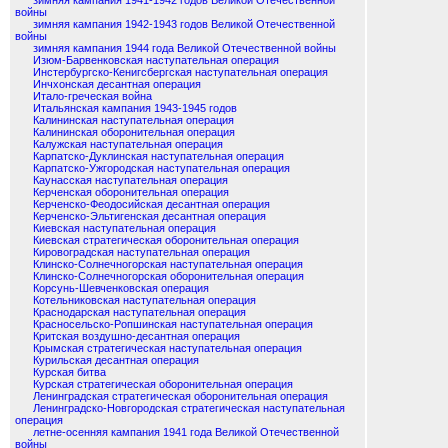
зимняя кампания 1941-1942 годов Великой Отечественной
войны
зимняя кампания 1942-1943 годов Великой Отечественной
войны
зимняя кампания 1944 года Великой Отечественной войны
Изюм-Барвенковская наступательная операция
Инстербургско-Кенигсбергская наступательная операция
Инчхонская десантная операция
Итало-греческая война
Итальянская кампания 1943-1945 годов
Калининская наступательная операция
Калининская оборонительная операция
Калужская наступательная операция
Карпатско-Дуклинская наступательная операция
Карпатско-Ужгородская наступательная операция
Каунасская наступательная операция
Керченская оборонительная операция
Керченско-Феодосийская десантная операция
Керченско-Эльтигенская десантная операция
Киевская наступательная операция
Киевская стратегическая оборонительная операция
Кировоградская наступательная операция
Клинско-Солнечногорская наступательная операция
Клинско-Солнечногорская оборонительная операция
Корсунь-Шевченковская операция
Котельниковская наступательная операция
Краснодарская наступательная операция
Красносельско-Ропшинская наступательная операция
Критская воздушно-десантная операция
Крымская стратегическая наступательная операция
Курильская десантная операция
Курская битва
Курская стратегическая оборонительная операция
Ленинградская стратегическая оборонительная операция
Ленинградско-Новгородская стратегическая наступательная
операция
летне-осенняя кампания 1941 года Великой Отечественной
войны