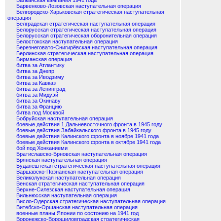
Балканская кампания 1941 года
Барвенково-Лозовская наступательная операция
Белгородско-Харьковская стратегическая наступательная
операция
Белградская стратегическая наступательная операция
Белорусская стратегическая наступательная операция
Белорусская стратегическая оборонительная операция
Белостокская наступательная операция
Березнеговато-Снигирёвская наступательная операция
Берлинская стратегическая наступательная операция
Бирманская операция
битва за Атлантику
битва за Днепр
битва за Иводзиму
битва за Кавказ
битва за Ленинград
битва за Мидуэй
битва за Окинаву
битва за Францию
битва под Москвой
Бобруйская наступательная операция
боевые действия 1 Дальневосточного фронта в 1945 году
боевые действия Забайкальского фронта в 1945 году
боевые действия Калинского фронта в ноябре 1941 года
боевые действия Калинского фронта в октябре 1941 года
бой под Хонканиеми
Братиславско-Брновская наступательная операция
Брянская наступательная операция
Будапештская стратегическая наступательная операция
Варшавско-Познанская наступательная операция
Великолукская наступательная операция
Венская стратегическая наступательная операция
Верхне-Силезская наступательная операция
Вильнюсская наступательная операция
Висло-Одерская стратегическая наступательная операция
Витебско-Оршанская наступательная операция
военные планы Японии по состонию на 1941 год
Воронежско-Ворошиловградская стратегическая