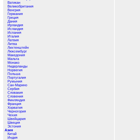
Ватикан
Великобритания
Венгрия
Германия
Греция
Дания
Ирландия
Исландия
Испания
Италия
Латвия
Литва
Лихтенштейн
Люксембург
Македония
Мальта
Монако
Нидерланды
Норвегия
Польша
Португалия
Румыния
Сан-Марино
Сербия
Словакия
Словения
Финляндия
Франция
Хорватия
Черногория
Чехия
Швейцария
Швеция
Эстония
Азия
Китай
Индия