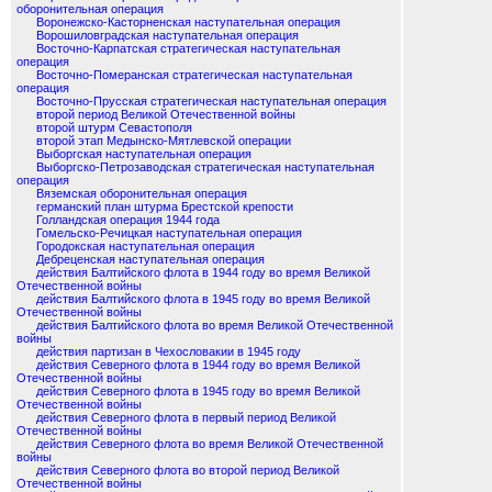
оборонительная операция
Воронежско-Касторненская наступательная операция
Ворошиловградская наступательная операция
Восточно-Карпатская стратегическая наступательная
операция
Восточно-Померанская стратегическая наступательная
операция
Восточно-Прусская стратегическая наступательная операция
второй период Великой Отечественной войны
второй штурм Севастополя
второй этап Медынско-Мятлевской операции
Выборгская наступательная операция
Выборгско-Петрозаводская стратегическая наступательная
операция
Вяземская оборонительная операция
германский план штурма Брестской крепости
Голландская операция 1944 года
Гомельско-Речицкая наступательная операция
Городокская наступательная операция
Дебреценская наступательная операция
действия Балтийского флота в 1944 году во время Великой
Отечественной войны
действия Балтийского флота в 1945 году во время Великой
Отечественной войны
действия Балтийского флота во время Великой Отечественной
войны
действия партизан в Чехословакии в 1945 году
действия Северного флота в 1944 году во время Великой
Отечественной войны
действия Северного флота в 1945 году во время Великой
Отечественной войны
действия Северного флота в первый период Великой
Отечественной войны
действия Северного флота во время Великой Отечественной
войны
действия Северного флота во второй период Великой
Отечественной войны