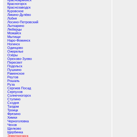
Красноармейск
Красногорск
Краснозаводск
Куровское
Ликино-Дулёво
Лобня
Лосино-Петровский
Лыткарино
Люберцы
Можайск
Мытищи
Наро-Фоминск
Ногинск
Одинцово
Ожерелье
Озёры
Орехово-Зуево
Пересвет
Подольск
Пушкино
Раменское
Реутов
Рошаль
Руза
Сергиев Посад
Серпухов
Солнечногорск
Ступино
Сходня
Талдом
Троицк
Фрязино
Химки
Черноголовка
Чехов
Щелково
Щербинка
Электрогорск