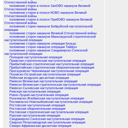
Отечественной войны
положение сторон в полосе ЗапОВО накануне Великой
Отечественной войны
положение сторон в полосе КОВО накануне Великой
Отечественной войны
положение сторон в полосе ПрибОВО накануне Великой
Отечественной войны
положение сторон накануне Бобруйской наступательной
операции
положение сторон накануне Великой Отечественной войны
положение сторон накануне Маньчжурской стратегической
наступательной операции
положение сторон накануне операции Кольцо
положение сторон накануне операции Тайфун
положение сторон накануне Сандомирско-Силезской
наступательной операции
Полоцкая наступательная операция
Пражская стратегическая наступательная операция
Прибалтийская стратегическая наступательная операция
Прибалтийская стратегическая оборонительная операция
Проскуровско-Черновицкая наступательная операция
Псковско-Островская наступательная операция
Рейнская воздушно-десантная операция
Ржевско-Вяземская наступательная операция
Ржевско-Вяземская стратегическая наступательная операция
Ржевско-Сычевская наступательная операция
Рижская наступательная операция
Ровно-Луцкая наступательная операция
Рогачевско-Жлобинская наступательная операция
Рославльско-Новозыбковская наступательная операция
Ростовская наступательная операция
Ростовская оборонительная операция
Ростовская стратегическая наступательная операция
Рурская наступательная операция
Сандомирско-Силезская наступательная операция
Свирско-Петрозаводская наступательная операция
Северо-Африканская десантная операция