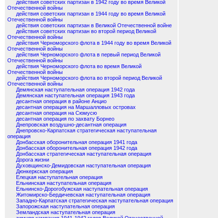
действия советских партизан в 1942 году во время Великой
Отечественной войны
действия советских партизан в 1944 году во время Великой
Отечественной войны
действия советских партизан в Великой Отечественной войне
действия советских партизан во второй период Великой
Отечественной войны
действия Черноморского флота в 1944 году во время Великой
Отечественной войны
действия Черноморского флота в первый период Великой
Отечественной войны
действия Черноморского флота во время Великой
Отечественной войны
действия Черноморского флота во второй период Великой
Отечественной войны
Демянская наступательная операция 1942 года
Демянская наступательная операция 1943 года
десантная операция в районе Анцио
десантная операция на Маршалловых островах
десантная операция на Сюмусю
десантная операция по захвату Борнео
Днепровская воздушно-десантная операция
Днепровско-Карпатская стратегическая наступательная
операция
Донбасская оборонительная операция 1941 года
Донбасская оборонительная операция 1942 года
Донбасская стратегическая наступательная операция
Дорога жизни
Духовщинско-Демидовская наступательная операция
Дюнкеркская операция
Елецкая наступательная операция
Ельнинская наступательная операция
Ельнинско-Дорогобужская наступательная операция
Житомирско-Бердичевская наступательная операция
Западно-Карпатская стратегическая наступательная операция
Запорожская наступательная операция
Земландская наступательная операция