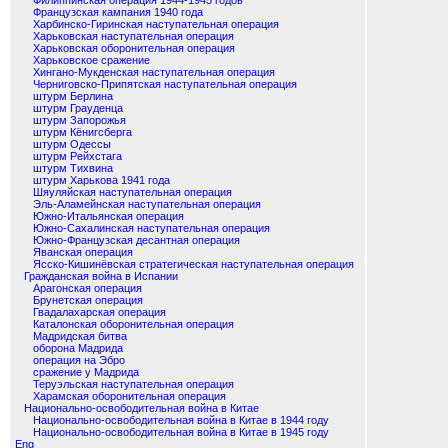
Филиппинская операция 1944-1945 годов
Французская кампания 1940 года
Харбинско-Гиринская наступательная операция
Харьковская наступательная операция
Харьковская оборонительная операция
Харьковское сражение
Хингано-Мукденская наступательная операция
Черниговско-Припятская наступательная операция
штурм Берлина
штурм Грауденца
штурм Запорожья
штурм Кёнигсберга
штурм Одессы
штурм Рейхстага
штурм Тихвина
штурм Харькова 1941 года
Шяуляйская наступательная операция
Эль-Аламейнская наступательная операция
Южно-Итальянская операция
Южно-Сахалинская наступательная операция
Южно-Французская десантная операция
Яванская операция
Ясско-Кишинёвская стратегическая наступательная операция
Гражданская война в Испании
Арагонская операция
Брунетская операция
Гвадалахарская операция
Каталонская оборонительная операция
Мадридская битва
оборона Мадрида
операция на Эбро
сражение у Мадрида
Теруэльская наступательная операция
Харамская оборонительная операция
Национально-освободительная война в Китае
Национально-освободительная война в Китае в 1944 году
Национально-освободительная война в Китае в 1945 году
Eng