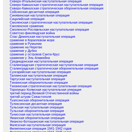
Северо-Итальянская наступательная операция
Северо-Кавказская стратегическая наступательная операция
Северо-Кавказская стратегическая оборонительная операция
Сейсинская десантная операция
Синявинская наступательная операция
Сицилийская операция
Смоленская стратегическая наступательная операция
Смоленское сражение
Смоленско-Рославльская наступательная операция
Советско-финляндская война
Спас-Деменская наступательная операция
сражение в Коралловом море
сражение в Румынии
сражение на Неретве
сражение у Дубно
сражение у островов Санта-Крус
сражение у Эль-Аламейна
Среднедонская наступательная операция
Сталинградская стратегическая наступательная операция
Сталинградская стратегическая оборонительная операция
Сунгарийская наступательная операция
Таллинская наступательная операция
Тартуская наступательная операция
Тихвинская оборонительная операция
Тихвинская стратегическая наступательная операция
Торопецко-Холмская наступательная операция
третий период Великой Отечественной войны
третий штурм Севастополя
Туапсинская оборонительная операция
Тулоксинская десантная операция
Тульская наступательная операция
Тульская оборонительная операция
Тунисская наступательная операция
Уманская оборонительная операция
Уманско-Ботошанская наступательная операция
Фалезская наступательная операция
Филиппинская операция 1941-1942 годов