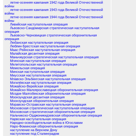
летне-осенняя кампания 1942 года Великой Отечественной
войны
летне-осенняя кампания 1943 года Великой Отечественной
войны
летне-осенняя кампания 1944 года Великой Отечественной
войны
Ливийская наступательная операция
Львовско-Сандомирская стратегическая наступательная
операция
Львовско-Черновицкая стратегическая оборонительная
операция
Любанская наступательная операция
Люблин-Брестская наступательная операция
Маас-Рейнская наступательная операция
Малайская десантная операция
Маньчжурская стратегическая наступательная операция
Мгинская наступательная операция
Мелитопольская наступательная операция
Мемельская операция
Минская наступательная операция
Миусская наступательная операция
Млавско-Эльбингская наступательная операция
Могилёвская наступательная операция
Можайско-Верейская операция
Можайско-Малоярославецкая оборонительная операция
Моздок-Малгобекская оборонительная операция
Моонзундская десантная операция
Моонзундская оборонительная операция
Моравско-Остравская наступательная операция
Московская стратегическая наступательная операция
Московская стратегическая оборонительная операция
Нальчикско-Орджоникидзевская оборонительная операция
Нарвская наступательная операция
Народно-освободительная война в Югославии
Наро-Фоминская оборонительная операция
наступление на Верхнем Дону
наступление под Сталинградом