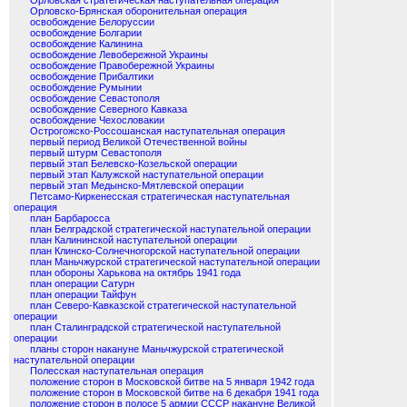
Орловская стратегическая наступательная операция
Орловско-Брянская оборонительная операция
освобождение Белоруссии
освобождение Болгарии
освобождение Калинина
освобождение Левобережной Украины
освобождение Правобережной Украины
освобождение Прибалтики
освобождение Румынии
освобождение Севастополя
освобождение Северного Кавказа
освобождение Чехословакии
Острогожско-Россошанская наступательная операция
первый период Великой Отечественной войны
первый штурм Севастополя
первый этап Белевско-Козельской операции
первый этап Калужской наступательной операции
первый этап Медынско-Мятлевской операции
Петсамо-Киркенесская стратегическая наступательная
операция
план Барбаросса
план Белградской стратегической наступательной операции
план Калининской наступательной операции
план Клинско-Солнечногорской наступательной операции
план Маньчжурской стратегической наступательной операции
план обороны Харькова на октябрь 1941 года
план операции Сатурн
план операции Тайфун
план Северо-Кавказской стратегической наступательной
операции
план Сталинградской стратегической наступательной
операции
планы сторон накануне Маньчжурской стратегической
наступательной операции
Полесская наступательная операция
положение сторон в Московской битве на 5 января 1942 года
положение сторон в Московской битве на 6 декабря 1941 года
положение сторон в полосе 5 армии СССР накануне Великой