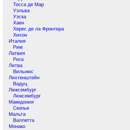
Тосса де Мар
Уэльва
Уэска
Хаен
Херес де ла Фронтера
Хихон
Италия
Рим
Латвия
Рига
Литва
Вильнюс
Лихтенштейн
Вадуц
Люксембург
Люксембург
Македония
Скопье
Мальта
Валлетта
Монако