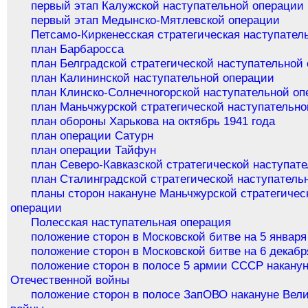
первый этап Калужской наступательной операции
первый этап Медынско-Мятлевской операции
Петсамо-Киркенесская стратегическая наступател
план Барбаросса
план Белградской стратегической наступательной
план Калининской наступательной операции
план Клинско-Солнечногорской наступательной о
план Маньчжурской стратегической наступательн
план обороны Харькова на октябрь 1941 года
план операции Сатурн
план операции Тайфун
план Северо-Кавказской стратегической наступат
план Сталинградской стратегической наступатель
планы сторон накануне Маньчжурской стратегичес
операции
Полесская наступательная операция
положение сторон в Московской битве на 5 января
положение сторон в Московской битве на 6 декабр
положение сторон в полосе 5 армии СССР накану
Отечественной войны
положение сторон в полосе ЗапОВО накануне Вел