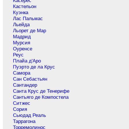
Касерес
Кастельон
Куэнка
Лас Пальмас
Льейда
Льорет де Мар
Мадрид
Мурсия
Оуренсе
Реус
Плайа д'Аро
Пуэрто де ла Крус
Самора
Сан Себастьян
Сантандер
Санта Крус де Тенерифе
Сантьяго де Компостела
Ситжес
Сория
Сьюдад Реаль
Таррагона
Торремолинос