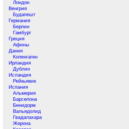
Лондон
Венгрия
Будапешт
Германия
Берлин
Гамбург
Греция
Афины
Дания
Копенгаген
Ирландия
Дублин
Исландия
Рейкьявик
Испания
Альмерия
Барселона
Бенидорм
Вальядолид
Гвадалахара
Жерона