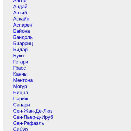
Англе
Андай
Антиб
Аскайн
Аспарен
Байона
Бандоль
Биарриц
Бидар
Буко
Гетари
Грасс
Канны
Ментона
Могур
Ницца
Париж
Санари
Сен-Жан-Де-Люз
Сен-Пьер-д-Ируб
Сен-Рафаэль
Сибур