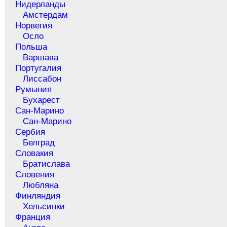
Нидерланды
Амстердам
Норвегия
Осло
Польша
Варшава
Португалия
Лиссабон
Румыния
Бухарест
Сан-Марино
Сан-Марино
Сербия
Белград
Словакия
Братислава
Словения
Любляна
Финляндия
Хельсинки
Франция