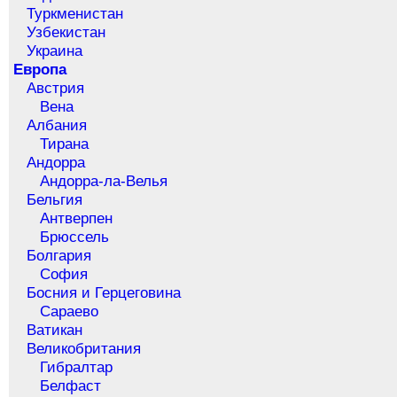
Туркменистан
Узбекистан
Украина
Европа
Австрия
Вена
Албания
Тирана
Андорра
Андорра-ла-Велья
Бельгия
Антверпен
Брюссель
Болгария
София
Босния и Герцеговина
Сараево
Ватикан
Великобритания
Гибралтар
Белфаст