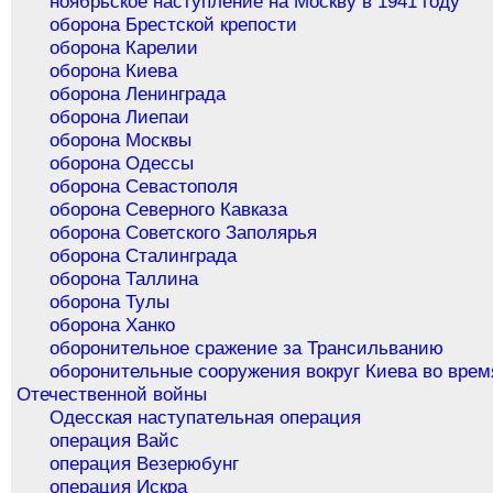
ноябрьское наступление на Москву в 1941 году
оборона Брестской крепости
оборона Карелии
оборона Киева
оборона Ленинграда
оборона Лиепаи
оборона Москвы
оборона Одессы
оборона Севастополя
оборона Северного Кавказа
оборона Советского Заполярья
оборона Сталинграда
оборона Таллина
оборона Тулы
оборона Ханко
оборонительное сражение за Трансильванию
оборонительные сооружения вокруг Киева во врем
Отечественной войны
Одесская наступательная операция
операция Вайс
операция Везерюбунг
операция Искра