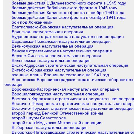
боевые действия 1 Дальневосточного фронта в 1945 году
боевые действия Забайкальского фронта в 1945 году
боевые действия Калинского фронта в ноябре 1941 года
боевые действия Калинского фронта в октябре 1941 года
бой под Хонканиеми
Братиславско-Брновская наступательная операция
Брянская наступательная операция
Будапештская стратегическая наступательная операция
Варшавско-Познанская наступательная операция
Великолукская наступательная операция
Венская стратегическая наступательная операция
Верхне-Силезская наступательная операция
Вильнюсская наступательная операция
Висло-Одерская стратегическая наступательная операция
Витебско-Оршанская наступательная операция
военные планы Японии по состонию на 1941 год
Воронежско-Ворошиловградская стратегическая оборонител
операция
Воронежско-Касторненская наступательная операция
Ворошиловградская наступательная операция
Восточно-Карпатская стратегическая наступательная операц
Восточно-Померанская стратегическая наступательная опер
Восточно-Прусская стратегическая наступательная операция
второй период Великой Отечественной войны
второй штурм Севастополя
второй этап Медынско-Мятлевской операции
Выборгская наступательная операция
Выборгско-Петрозаводская стратегическая наступательная 