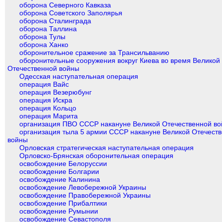
оборона Северного Кавказа
оборона Советского Заполярья
оборона Сталинграда
оборона Таллина
оборона Тулы
оборона Ханко
оборонительное сражение за Трансильванию
оборонительные сооружения вокруг Киева во время Великой
Отечественной войны
Одесская наступательная операция
операция Вайс
операция Везерюбунг
операция Искра
операция Кольцо
операция Марита
организация ПВО СССР накануне Великой Отечественной в
организация тыла 5 армии СССР накануне Великой Отечест
войны
Орловская стратегическая наступательная операция
Орловско-Брянская оборонительная операция
освобождение Белоруссии
освобождение Болгарии
освобождение Калинина
освобождение Левобережной Украины
освобождение Правобережной Украины
освобождение Прибалтики
освобождение Румынии
освобождение Севастополя