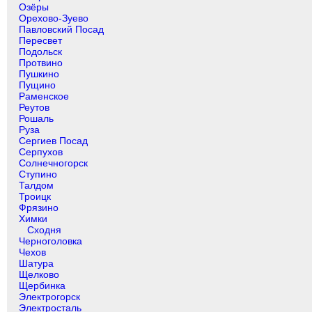
Озёры
Орехово-Зуево
Павловский Посад
Пересвет
Подольск
Протвино
Пушкино
Пущино
Раменское
Реутов
Рошаль
Руза
Сергиев Посад
Серпухов
Солнечногорск
Ступино
Талдом
Троицк
Фрязино
Химки
Сходня
Черноголовка
Чехов
Шатура
Щелково
Щербинка
Электрогорск
Электросталь