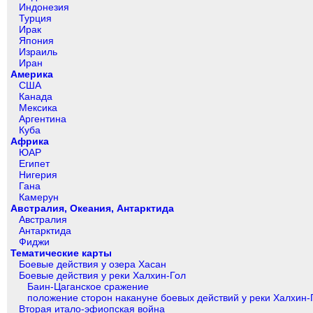
Индонезия
Турция
Ирак
Япония
Израиль
Иран
Америка
США
Канада
Мексика
Аргентина
Куба
Африка
ЮАР
Египет
Нигерия
Гана
Камерун
Австралия, Океания, Антарктида
Австралия
Антарктида
Фиджи
Тематические карты
Боевые действия у озера Хасан
Боевые действия у реки Халхин-Гол
Баин-Цаганское сражение
положение сторон накануне боевых действий у реки Халхин-
Вторая итало-эфиопская война