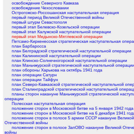
освобождение Северного Кавказа
освобождение Чехословакии
Острогожско-Россошанская наступательная операция
первый период Великой Отечественной войны
первый штурм Севастополя
первый этап Белевско-Козельской операции
первый этап Калужской наступательной операции
первый этап Медынско-Мятлевской операции
Петсамо-Киркенесская стратегическая наступательная опер
план Барбаросса
план Белградской стратегической наступательной операции
план Калининской наступательной операции
план Клинско-Солнечногорской наступательной операции
план Маньчжурской стратегической наступательной операци
план обороны Харькова на октябрь 1941 года
план операции Сатурн
план операции Тайфун
план Северо-Кавказской стратегической наступательной опе
план Сталинградской стратегической наступательной операц
планы сторон накануне Маньчжурской стратегической наступ
операции
Полесская наступательная операция
положение сторон в Московской битве на 5 января 1942 года
положение сторон в Московской битве на 6 декабря 1941 год
положение сторон в полосе 5 армии СССР накануне Велико
Отечественной войны
положение сторон в полосе ЗапОВО накануне Великой Отеч
войны