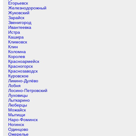
Егорьевск
Железнодорожный
Жуковский
Зарайск
Звенигород
Ивантеевка
Истра
Кашира
Климовск
Клин
Коломна
Королев
Красноармейск
Красногорск
Краснозаводск
Куровское
Ликино-Дулёво
Лобня
Лосино-Петровский
Луховицы
Лыткарино
Люберцы
Можайск
Мытищи
Наро-Фоминск
Ногинск
Одинцово
Ожерелье