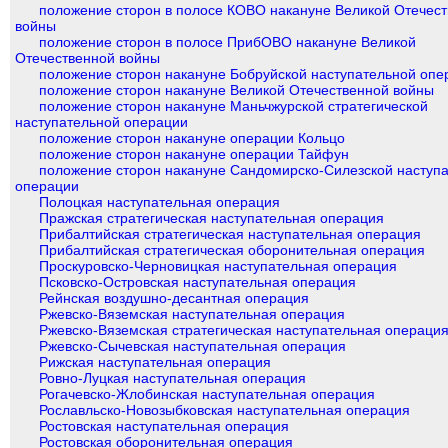
положение сторон в полосе КОВО накануне Великой Отечес
войны
положение сторон в полосе ПрибОВО накануне Великой
Отечественной войны
положение сторон накануне Бобруйской наступательной опе
положение сторон накануне Великой Отечественной войны
положение сторон накануне Маньчжурской стратегической
наступательной операции
положение сторон накануне операции Кольцо
положение сторон накануне операции Тайфун
положение сторон накануне Сандомирско-Силезской наступ
операции
Полоцкая наступательная операция
Пражская стратегическая наступательная операция
Прибалтийская стратегическая наступательная операция
Прибалтийская стратегическая оборонительная операция
Проскуровско-Черновицкая наступательная операция
Псковско-Островская наступательная операция
Рейнская воздушно-десантная операция
Ржевско-Вяземская наступательная операция
Ржевско-Вяземская стратегическая наступательная операци
Ржевско-Сычевская наступательная операция
Рижская наступательная операция
Ровно-Луцкая наступательная операция
Рогачевско-Жлобинская наступательная операция
Рославльско-Новозыбковская наступательная операция
Ростовская наступательная операция
Ростовская оборонительная операция