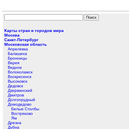
Карты стран и городов мира
Москва
Санкт-Петербург
Московская область
Апрелевка
Балашиха
Бронницы
Верея
Видное
Волоколамск
Воскресенск
Высоковск
Дедовск
Дзержинский
Дмитров
Долгопрудный
Домодедово
Белые Столбы
Востряково
Ям
Дрезна
Дубна