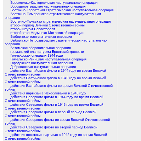
Воронежско-Касторненская наступательная операция
Ворошиловградская наступательная операция
Восточно-Карпатская стратегическая наступательная операция
Восточно-Померанская стратегическая наступательная
операция
Восточно-Прусская стратегическая наступательная операция
второй период Великой Отечественной войны
второй штурм Севастополя
второй этап Медынско-Мятлевской операции
Выборгская наступательная операция
Выборгско-Петрозаводская стратегическая наступательная
операция
Вяземская оборонительная операция
германский план штурма Брестской крепости
Голландская операция 1944 года
Гомельско-Речицкая наступательная операция
Городокская наступательная операция
Дебреценская наступательная операция
действия Балтийского флота в 1944 году во время Великой
Отечественной войны
действия Балтийского флота в 1945 году во время Великой
Отечественной войны
действия Балтийского флота во время Великой Отечественной
войны
действия партизан в Чехословакии в 1945 году
действия Северного флота в 1944 году во время Великой
Отечественной войны
действия Северного флота в 1945 году во время Великой
Отечественной войны
действия Северного флота в первый период Великой
Отечественной войны
действия Северного флота во время Великой Отечественной
войны
действия Северного флота во второй период Великой
Отечественной войны
действия советских партизан в 1942 году во время Великой
Отечественной войны