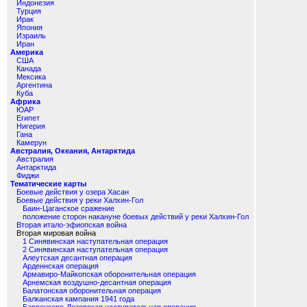
Индонезия
Турция
Ирак
Япония
Израиль
Иран
Америка
США
Канада
Мексика
Аргентина
Куба
Африка
ЮАР
Египет
Нигерия
Гана
Камерун
Австралия, Океания, Антарктида
Австралия
Антарктида
Фиджи
Тематические карты
Боевые действия у озера Хасан
Боевые действия у реки Халхин-Гол
Баин-Цаганское сражение
положение сторон накануне боевых действий у реки Халхин-Гол
Вторая итало-эфиопская война
Вторая мировая война
1 Синявинская наступательная операция
2 Синявинская наступательная операция
Алеутская десантная операция
Арденнская операция
Армавиро-Майкопская оборонительная операция
Арнемская воздушно-десантная операция
Балатонская оборонительная операция
Балканская кампания 1941 года