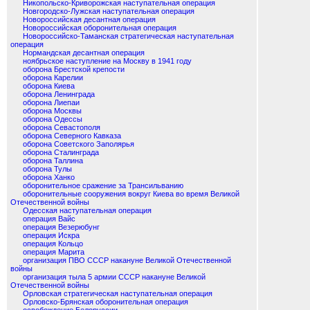
Никопольско-Криворожская наступательная операция
Новгородско-Лужская наступательная операция
Новороссийская десантная операция
Новороссийская оборонительная операция
Новороссийско-Таманская стратегическая наступательная
операция
Нормандская десантная операция
ноябрьское наступление на Москву в 1941 году
оборона Брестской крепости
оборона Карелии
оборона Киева
оборона Ленинграда
оборона Лиепаи
оборона Москвы
оборона Одессы
оборона Севастополя
оборона Северного Кавказа
оборона Советского Заполярья
оборона Сталинграда
оборона Таллина
оборона Тулы
оборона Ханко
оборонительное сражение за Трансильванию
оборонительные сооружения вокруг Киева во время Великой
Отечественной войны
Одесская наступательная операция
операция Вайс
операция Везерюбунг
операция Искра
операция Кольцо
операция Марита
организация ПВО СССР накануне Великой Отечественной
войны
организация тыла 5 армии СССР накануне Великой
Отечественной войны
Орловская стратегическая наступательная операция
Орловско-Брянская оборонительная операция