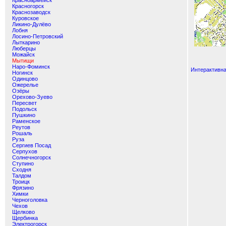
Красноармейск
Красногорск
Краснозаводск
Куровское
Ликино-Дулёво
Лобня
Лосино-Петровский
Лыткарино
Люберцы
Можайск
Мытищи
Наро-Фоминск
Интерактивн
Ногинск
Одинцово
Ожерелье
Озёры
Орехово-Зуево
Пересвет
Подольск
Пушкино
Раменское
Реутов
Рошаль
Руза
Сергиев Посад
Серпухов
Солнечногорск
Ступино
Сходня
Талдом
Троицк
Фрязино
Химки
Черноголовка
Чехов
Щелково
Щербинка
Электрогорск