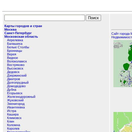
Карт
Карты городов и стран
Москва
Санкт-Петербург
Сайт города
Московская область
Недвижимос
Апрелевка
Балашиха
Белые Столбы
Бронницы
Верея
Видное
Волоколамск
Востряково
Высоковск
Дедовск
Дзержинский
Дмитров
Долгопрудный
Домодедово
Дубна
Егорьевск
Железнодорожный
Жуковский
Звенигород
Ивантеевка
Истра
Кашира
Климовск
Клин
Коломна
Королев