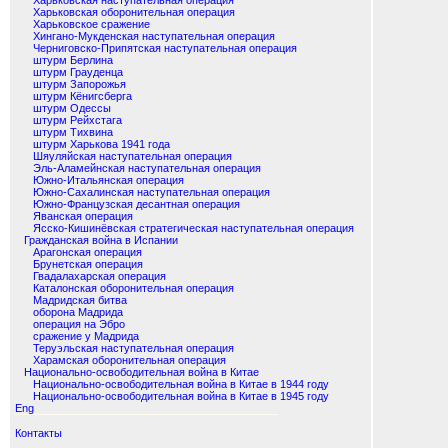
Харьковская наступательная операция
Харьковская оборонительная операция
Харьковское сражение
Хингано-Мукденская наступательная операция
Черниговско-Припятская наступательная операция
штурм Берлина
штурм Грауденца
штурм Запорожья
штурм Кёнигсберга
штурм Одессы
штурм Рейхстага
штурм Тихвина
штурм Харькова 1941 года
Шяуляйская наступательная операция
Эль-Аламейнская наступательная операция
Южно-Итальянская операция
Южно-Сахалинская наступательная операция
Южно-Французская десантная операция
Яванская операция
Ясско-Кишинёвская стратегическая наступательная операция
Гражданская война в Испании
Арагонская операция
Брунетская операция
Гвадалахарская операция
Каталонская оборонительная операция
Мадридская битва
оборона Мадрида
операция на Эбро
сражение у Мадрида
Теруэльская наступательная операция
Харамская оборонительная операция
Национально-освободительная война в Китае
Национально-освободительная война в Китае в 1944 году
Национально-освободительная война в Китае в 1945 году
Eng
Контакты