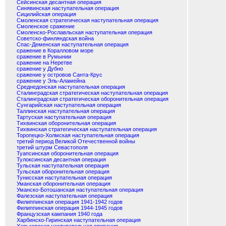
Сейсинская десантная операция
Синявинская наступательная операция
Сицилийская операция
Смоленская стратегическая наступательная операция
Смоленское сражение
Смоленско-Рославльская наступательная операция
Советско-финляндская война
Спас-Деменская наступательная операция
сражение в Коралловом море
сражение в Румынии
сражение на Неретве
сражение у Дубно
сражение у островов Санта-Крус
сражение у Эль-Аламейна
Среднедонская наступательная операция
Сталинградская стратегическая наступательная операция
Сталинградская стратегическая оборонительная операция
Сунгарийская наступательная операция
Таллинская наступательная операция
Тартуская наступательная операция
Тихвинская оборонительная операция
Тихвинская стратегическая наступательная операция
Торопецко-Холмская наступательная операция
третий период Великой Отечественной войны
третий штурм Севастополя
Туапсинская оборонительная операция
Тулоксинская десантная операция
Тульская наступательная операция
Тульская оборонительная операция
Тунисская наступательная операция
Уманская оборонительная операция
Уманско-Ботошанская наступательная операция
Фалезская наступательная операция
Филиппинская операция 1941-1942 годов
Филиппинская операция 1944-1945 годов
Французская кампания 1940 года
Харбинско-Гиринская наступательная операция