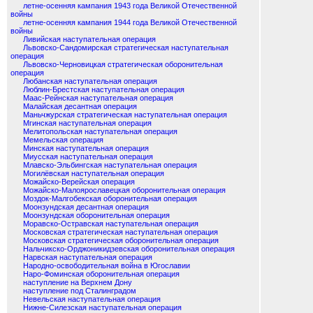
летне-осенняя кампания 1943 года Великой Отечественной
войны
летне-осенняя кампания 1944 года Великой Отечественной
войны
Ливийская наступательная операция
Львовско-Сандомирская стратегическая наступательная
операция
Львовско-Черновицкая стратегическая оборонительная
операция
Любанская наступательная операция
Люблин-Брестская наступательная операция
Маас-Рейнская наступательная операция
Малайская десантная операция
Маньчжурская стратегическая наступательная операция
Мгинская наступательная операция
Мелитопольская наступательная операция
Мемельская операция
Минская наступательная операция
Миусская наступательная операция
Млавско-Эльбингская наступательная операция
Могилёвская наступательная операция
Можайско-Верейская операция
Можайско-Малоярославецкая оборонительная операция
Моздок-Малгобекская оборонительная операция
Моонзундская десантная операция
Моонзундская оборонительная операция
Моравско-Остравская наступательная операция
Московская стратегическая наступательная операция
Московская стратегическая оборонительная операция
Нальчикско-Орджоникидзевская оборонительная операция
Нарвская наступательная операция
Народно-освободительная война в Югославии
Наро-Фоминская оборонительная операция
наступление на Верхнем Дону
наступление под Сталинградом
Невельская наступательная операция
Нижне-Силезская наступательная операция