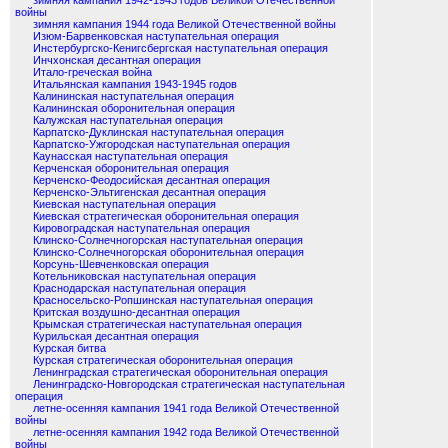
зимняя кампания 1942-1943 годов Великой Отечественной
войны
зимняя кампания 1944 года Великой Отечественной войны
Изюм-Барвенковская наступательная операция
Инстербургско-Кенигсбергская наступательная операция
Инчхонская десантная операция
Итало-греческая война
Итальянская кампания 1943-1945 годов
Калининская наступательная операция
Калининская оборонительная операция
Калужская наступательная операция
Карпатско-Дуклинская наступательная операция
Карпатско-Ужгородская наступательная операция
Каунасская наступательная операция
Керченская оборонительная операция
Керченско-Феодосийская десантная операция
Керченско-Эльтигенская десантная операция
Киевская наступательная операция
Киевская стратегическая оборонительная операция
Кировоградская наступательная операция
Клинско-Солнечногорская наступательная операция
Клинско-Солнечногорская оборонительная операция
Корсунь-Шевченковская операция
Котельниковская наступательная операция
Краснодарская наступательная операция
Красносельско-Ропшинская наступательная операция
Критская воздушно-десантная операция
Крымская стратегическая наступательная операция
Курильская десантная операция
Курская битва
Курская стратегическая оборонительная операция
Ленинградская стратегическая оборонительная операция
Ленинградско-Новгородская стратегическая наступательная
операция
летне-осенняя кампания 1941 года Великой Отечественной
войны
летне-осенняя кампания 1942 года Великой Отечественной
войны