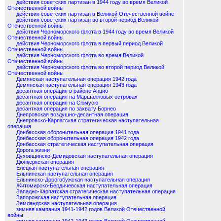
действия советских партизан в 1944 году во время Великой
Отечественной войны
действия советских партизан в Великой Отечественной войне
действия советских партизан во второй период Великой
Отечественной войны
действия Черноморского флота в 1944 году во время Великой
Отечественной войны
действия Черноморского флота в первый период Великой
Отечественной войны
действия Черноморского флота во время Великой
Отечественной войны
действия Черноморского флота во второй период Великой
Отечественной войны
Демянская наступательная операция 1942 года
Демянская наступательная операция 1943 года
десантная операция в районе Анцио
десантная операция на Маршалловых островах
десантная операция на Сюмусю
десантная операция по захвату Борнео
Днепровская воздушно-десантная операция
Днепровско-Карпатская стратегическая наступательная
операция
Донбасская оборонительная операция 1941 года
Донбасская оборонительная операция 1942 года
Донбасская стратегическая наступательная операция
Дорога жизни
Духовщинско-Демидовская наступательная операция
Дюнкеркская операция
Елецкая наступательная операция
Ельнинская наступательная операция
Ельнинско-Дорогобужская наступательная операция
Житомирско-Бердичевская наступательная операция
Западно-Карпатская стратегическая наступательная операция
Запорожская наступательная операция
Земландская наступательная операция
зимняя кампания 1941-1942 годов Великой Отечественной
войны