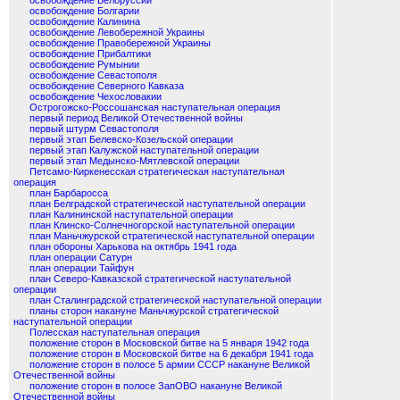
освобождение Белоруссии
освобождение Болгарии
освобождение Калинина
освобождение Левобережной Украины
освобождение Правобережной Украины
освобождение Прибалтики
освобождение Румынии
освобождение Севастополя
освобождение Северного Кавказа
освобождение Чехословакии
Острогожско-Россошанская наступательная операция
первый период Великой Отечественной войны
первый штурм Севастополя
первый этап Белевско-Козельской операции
первый этап Калужской наступательной операции
первый этап Медынско-Мятлевской операции
Петсамо-Киркенесская стратегическая наступательная
операция
план Барбаросса
план Белградской стратегической наступательной операции
план Калининской наступательной операции
план Клинско-Солнечногорской наступательной операции
план Маньчжурской стратегической наступательной операции
план обороны Харькова на октябрь 1941 года
план операции Сатурн
план операции Тайфун
план Северо-Кавказской стратегической наступательной
операции
план Сталинградской стратегической наступательной операции
планы сторон накануне Маньчжурской стратегической
наступательной операции
Полесская наступательная операция
положение сторон в Московской битве на 5 января 1942 года
положение сторон в Московской битве на 6 декабря 1941 года
положение сторон в полосе 5 армии СССР накануне Великой
Отечественной войны
положение сторон в полосе ЗапОВО накануне Великой
Отечественной войны