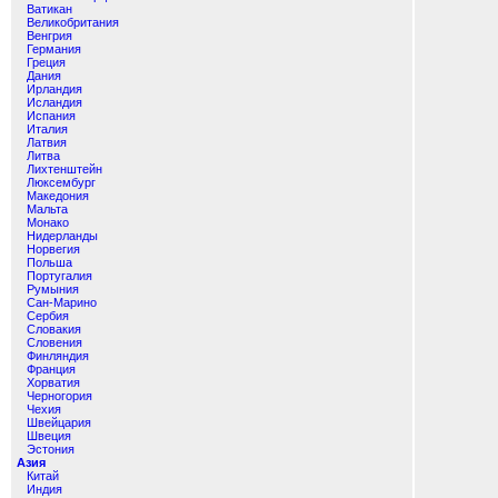
Ватикан
Великобритания
Венгрия
Германия
Греция
Дания
Ирландия
Исландия
Испания
Италия
Латвия
Литва
Лихтенштейн
Люксембург
Македония
Мальта
Монако
Нидерланды
Норвегия
Польша
Португалия
Румыния
Сан-Марино
Сербия
Словакия
Словения
Финляндия
Франция
Хорватия
Черногория
Чехия
Швейцария
Швеция
Эстония
Азия
Китай
Индия