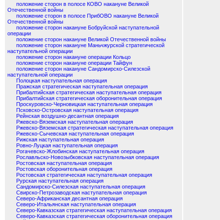
положение сторон в полосе КОВО накануне Великой
Отечественной войны
положение сторон в полосе ПрибОВО накануне Великой
Отечественной войны
положение сторон накануне Бобруйской наступательной
операции
положение сторон накануне Великой Отечественной войны
положение сторон накануне Маньчжурской стратегической
наступательной операции
положение сторон накануне операции Кольцо
положение сторон накануне операции Тайфун
положение сторон накануне Сандомирско-Силезской
наступательной операции
Полоцкая наступательная операция
Пражская стратегическая наступательная операция
Прибалтийская стратегическая наступательная операция
Прибалтийская стратегическая оборонительная операция
Проскуровско-Черновицкая наступательная операция
Псковско-Островская наступательная операция
Рейнская воздушно-десантная операция
Ржевско-Вяземская наступательная операция
Ржевско-Вяземская стратегическая наступательная операция
Ржевско-Сычевская наступательная операция
Рижская наступательная операция
Ровно-Луцкая наступательная операция
Рогачевско-Жлобинская наступательная операция
Рославльско-Новозыбковская наступательная операция
Ростовская наступательная операция
Ростовская оборонительная операция
Ростовская стратегическая наступательная операция
Рурская наступательная операция
Сандомирско-Силезская наступательная операция
Свирско-Петрозаводская наступательная операция
Северо-Африканская десантная операция
Северо-Итальянская наступательная операция
Северо-Кавказская стратегическая наступательная операция
Северо-Кавказская стратегическая оборонительная операция