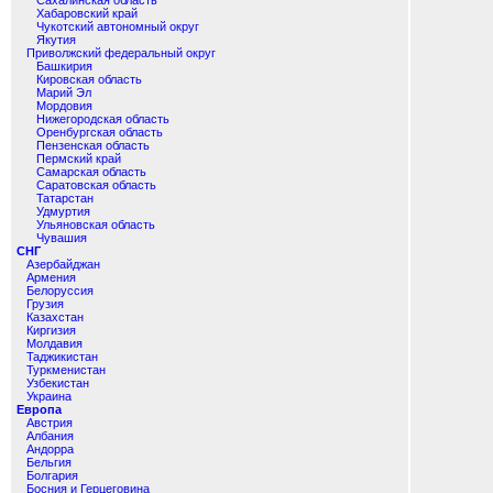
Сахалинская область
Хабаровский край
Чукотский автономный округ
Якутия
Приволжский федеральный округ
Башкирия
Кировская область
Марий Эл
Мордовия
Нижегородская область
Оренбургская область
Пензенская область
Пермский край
Самарская область
Саратовская область
Татарстан
Удмуртия
Ульяновская область
Чувашия
СНГ
Азербайджан
Армения
Белоруссия
Грузия
Казахстан
Киргизия
Молдавия
Таджикистан
Туркменистан
Узбекистан
Украина
Европа
Австрия
Албания
Андорра
Бельгия
Болгария
Босния и Герцеговина