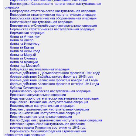
Барвенково-Лозовская наступательная операция
Белгородско-Харьковская стратегическая наступательная
операция
Белградская стратегическая наступательная операция
Белорусская стратегическая наступательная операция
Белорусская стратегическая оборонительная операция
Белостокская наступательная операция
Березнеговато-Снигирёвская наступательная операция
Берлинская стратегическая наступательная операция
Бирманская операция
битва за Атлантику
битва за Днепр
битва за Иводзиму
битва за Кавказ
битва за Ленинград
битва за Мидуэй
битва за Окинаву
битва за Францию
битва под Москвой
Бобруйская наступательная операция
боевые действия 1 Дальневосточного фронта в 1945 году
боевые действия Забайкальского фронта в 1945 году
боевые действия Калинского фронта в ноябре 1941 года
боевые действия Калинского фронта в октябре 1941 года
бой под Хонканиеми
Братиславско-Брновская наступательная операция
Брянская наступательная операция
Будапештская стратегическая наступательная операция
Варшавско-Познанская наступательная операция
Великолукская наступательная операция
Венская стратегическая наступательная операция
Верхне-Силезская наступательная операция
Вильнюсская наступательная операция
Висло-Одерская стратегическая наступательная операция
Витебско-Оршанская наступательная операция
военные планы Японии по состонию на 1941 год
Воронежско-Ворошиловградская стратегическая
оборонительная операция