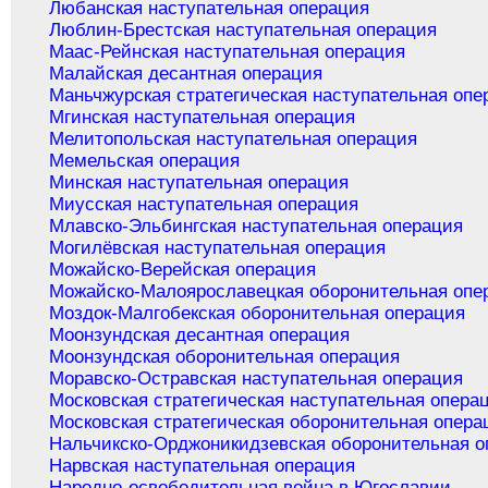
Любанская наступательная операция
Люблин-Брестская наступательная операция
Маас-Рейнская наступательная операция
Малайская десантная операция
Маньчжурская стратегическая наступательная опе
Мгинская наступательная операция
Мелитопольская наступательная операция
Мемельская операция
Минская наступательная операция
Миусская наступательная операция
Млавско-Эльбингская наступательная операция
Могилёвская наступательная операция
Можайско-Верейская операция
Можайско-Малоярославецкая оборонительная опе
Моздок-Малгобекская оборонительная операция
Моонзундская десантная операция
Моонзундская оборонительная операция
Моравско-Остравская наступательная операция
Московская стратегическая наступательная опера
Московская стратегическая оборонительная опера
Нальчикско-Орджоникидзевская оборонительная о
Нарвская наступательная операция
Народно-освободительная война в Югославии