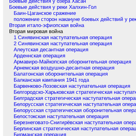
Боевые действия у озера Хасан
Боевые действия у реки Халхин-Гол
Баин-Цаганское сражение
положение сторон накануне боевых действий у ре
Вторая итало-эфиопская война
Вторая мировая война
1 Синявинская наступательная операция
2 Синявинская наступательная операция
Алеутская десантная операция
Арденнская операция
Армавиро-Майкопская оборонительная операция
Арнемская воздушно-десантная операция
Балатонская оборонительная операция
Балканская кампания 1941 года
Барвенково-Лозовская наступательная операция
Белгородско-Харьковская стратегическая наступа
Белградская стратегическая наступательная опер
Белорусская стратегическая наступательная опер
Белорусская стратегическая оборонительная опер
Белостокская наступательная операция
Березнеговато-Снигирёвская наступательная опер
Берлинская стратегическая наступательная опера
Бирманская операция