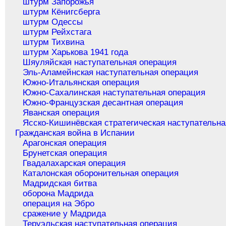
штурм Запорожья
штурм Кёнигсберга
штурм Одессы
штурм Рейхстага
штурм Тихвина
штурм Харькова 1941 года
Шяуляйская наступательная операция
Эль-Аламейнская наступательная операция
Южно-Итальянская операция
Южно-Сахалинская наступательная операция
Южно-Французская десантная операция
Яванская операция
Ясско-Кишинёвская стратегическая наступательна
Гражданская война в Испании
Арагонская операция
Брунетская операция
Гвадалахарская операция
Каталонская оборонительная операция
Мадридская битва
оборона Мадрида
операция на Эбро
сражение у Мадрида
Теруэльская наступательная операция