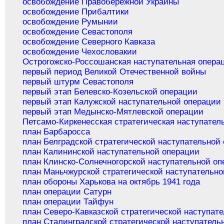
освобождение Правобережной Украины
освобождение Прибалтики
освобождение Румынии
освобождение Севастополя
освобождение Северного Кавказа
освобождение Чехословакии
Острогожско-Россошанская наступательная опера
первый период Великой Отечественной войны
первый штурм Севастополя
первый этап Белевско-Козельской операции
первый этап Калужской наступательной операции
первый этап Медынско-Мятлевской операции
Петсамо-Киркенесская стратегическая наступател
план Барбаросса
план Белградской стратегической наступательной
план Калининской наступательной операции
план Клинско-Солнечногорской наступательной о
план Маньчжурской стратегической наступательн
план обороны Харькова на октябрь 1941 года
план операции Сатурн
план операции Тайфун
план Северо-Кавказской стратегической наступат
план Сталинградской стратегической наступатель