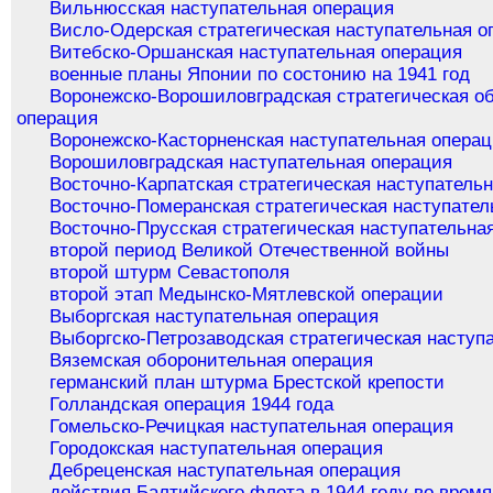
Вильнюсская наступательная операция
Висло-Одерская стратегическая наступательная о
Витебско-Оршанская наступательная операция
военные планы Японии по состонию на 1941 год
Воронежско-Ворошиловградская стратегическая о
операция
Воронежско-Касторненская наступательная опера
Ворошиловградская наступательная операция
Восточно-Карпатская стратегическая наступатель
Восточно-Померанская стратегическая наступател
Восточно-Прусская стратегическая наступательна
второй период Великой Отечественной войны
второй штурм Севастополя
второй этап Медынско-Мятлевской операции
Выборгская наступательная операция
Выборгско-Петрозаводская стратегическая наступ
Вяземская оборонительная операция
германский план штурма Брестской крепости
Голландская операция 1944 года
Гомельско-Речицкая наступательная операция
Городокская наступательная операция
Дебреценская наступательная операция
действия Балтийского флота в 1944 году во врем