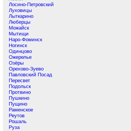
Лосино-Петровский
Луховицы
Лыткарино
Люберцы
Можайск
Мытищи
Наро-Фоминск
Ногинск
Одинцово
Ожерелье
Озёры
Орехово-Зуево
Павловский Посад
Пересвет
Подольск
Протвино
Пушкино
Пущино
Раменское
Реутов
Рошаль
Руза