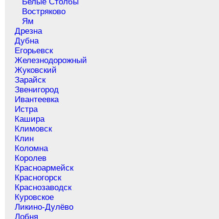
Белые Столбы
Востряково
Ям
Дрезна
Дубна
Егорьевск
Железнодорожный
Жуковский
Зарайск
Звенигород
Ивантеевка
Истра
Кашира
Климовск
Клин
Коломна
Королев
Красноармейск
Красногорск
Краснозаводск
Куровское
Ликино-Дулёво
Лобня