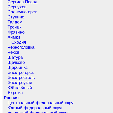
Сергиев Посад
Серпухов
Солнечногорск
Ступино
Талдом
Троицк
Фрязино
Химки
Сходня
Черноголовка
Чехов
Шатура
Щелково
Щербинка
Электрогорск
Электросталь
Электроугли
Юбилейный
Яхрома
Россия
Центральный федеральный округ
Южный федеральный округ
Уральский федеральный округ