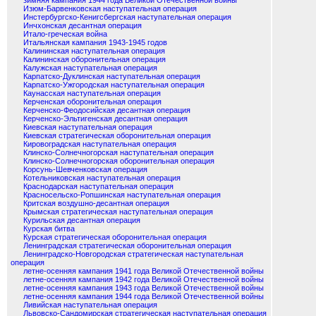
зимняя кампания 1944 года Великой Отечественной войны
Изюм-Барвенковская наступательная операция
Инстербургско-Кенигсбергская наступательная операция
Инчхонская десантная операция
Итало-греческая война
Итальянская кампания 1943-1945 годов
Калининская наступательная операция
Калининская оборонительная операция
Калужская наступательная операция
Карпатско-Дуклинская наступательная операция
Карпатско-Ужгородская наступательная операция
Каунасская наступательная операция
Керченская оборонительная операция
Керченско-Феодосийская десантная операция
Керченско-Эльтигенская десантная операция
Киевская наступательная операция
Киевская стратегическая оборонительная операция
Кировоградская наступательная операция
Клинско-Солнечногорская наступательная операция
Клинско-Солнечногорская оборонительная операция
Корсунь-Шевченковская операция
Котельниковская наступательная операция
Краснодарская наступательная операция
Красносельско-Ропшинская наступательная операция
Критская воздушно-десантная операция
Крымская стратегическая наступательная операция
Курильская десантная операция
Курская битва
Курская стратегическая оборонительная операция
Ленинградская стратегическая оборонительная операция
Ленинградско-Новгородская стратегическая наступательная
операция
летне-осенняя кампания 1941 года Великой Отечественной войны
летне-осенняя кампания 1942 года Великой Отечественной войны
летне-осенняя кампания 1943 года Великой Отечественной войны
летне-осенняя кампания 1944 года Великой Отечественной войны
Ливийская наступательная операция
Львовско-Сандомирская стратегическая наступательная операция