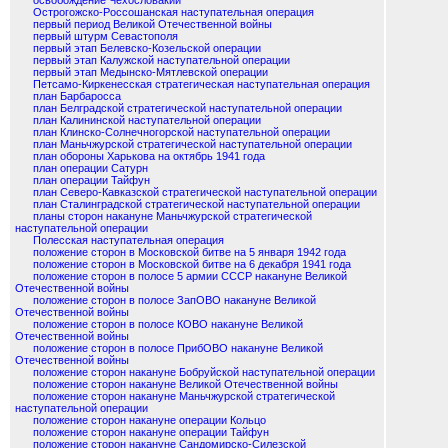
освобождение Чехословакии
Острогожско-Россошанская наступательная операция
первый период Великой Отечественной войны
первый штурм Севастополя
первый этап Белевско-Козельской операции
первый этап Калужской наступательной операции
первый этап Медынско-Мятлевской операции
Петсамо-Киркенесская стратегическая наступательная операция
план Барбаросса
план Белградской стратегической наступательной операции
план Калининской наступательной операции
план Клинско-Солнечногорской наступательной операции
план Маньчжурской стратегической наступательной операции
план обороны Харькова на октябрь 1941 года
план операции Сатурн
план операции Тайфун
план Северо-Кавказской стратегической наступательной операции
план Сталинградской стратегической наступательной операции
планы сторон накануне Маньчжурской стратегической
наступательной операции
Полесская наступательная операция
положение сторон в Московской битве на 5 января 1942 года
положение сторон в Московской битве на 6 декабря 1941 года
положение сторон в полосе 5 армии СССР накануне Великой
Отечественной войны
положение сторон в полосе ЗапОВО накануне Великой
Отечественной войны
положение сторон в полосе КОВО накануне Великой
Отечественной войны
положение сторон в полосе ПрибОВО накануне Великой
Отечественной войны
положение сторон накануне Бобруйской наступательной операции
положение сторон накануне Великой Отечественной войны
положение сторон накануне Маньчжурской стратегической
наступательной операции
положение сторон накануне операции Кольцо
положение сторон накануне операции Тайфун
положение сторон накануне Сандомирско-Силезской