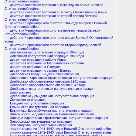
Отечественной войны
действия советских партизан в 1944 году во время Великой
Отечественной войны
действия советских партизан в Великой Отечественной войне
действия советских партизан во второй период Великой
Отечественной войны
действия Черноморского флота в 1944 году во время Великой
Отечественной войны
действия Черноморского флота в первый период Великой
Отечественной войны
действия Черноморского флота во время Великой Отечественной
войны
действия Черноморского флота во второй период Великой
Отечественной войны
Демянская наступательная операция 1942 года
Демянская наступательная операция 1943 года
десантная операция в районе Анцио
десантная операция на Маршалловых островах
десантная операция на Сюмусю
десантная операция по захвату Борнео
Днепровская воздушно-десантная операция
Днепровско-Карпатская стратегическая наступательная операция
Донбасская оборонительная операция 1941 года
Донбасская оборонительная операция 1942 года
Донбасская стратегическая наступательная операция
Дорога жизни
Духовщинско-Демидовская наступательная операция
Дюнкеркская операция
Елецкая наступательная операция
Ельнинская наступательная операция
Ельнинско-Дорогобужская наступательная операция
Житомирско-Бердичевская наступательная операция
Западно-Карпатская стратегическая наступательная операция
Запорожская наступательная операция
Земландская наступательная операция
зимняя кампания 1941-1942 годов Великой Отечественной войны
зимняя кампания 1942-1943 годов Великой Отечественной войны