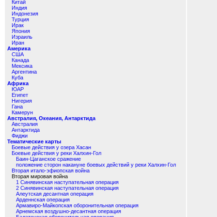
Китай
Индия
Индонезия
Турция
Ирак
Япония
Израиль
Иран
Америка
США
Канада
Мексика
Аргентина
Куба
Африка
ЮАР
Египет
Нигерия
Гана
Камерун
Австралия, Океания, Антарктида
Австралия
Антарктида
Фиджи
Тематические карты
Боевые действия у озера Хасан
Боевые действия у реки Халхин-Гол
Баин-Цаганское сражение
положение сторон накануне боевых действий у реки Халхин-Гол
Вторая итало-эфиопская война
Вторая мировая война
1 Синявинская наступательная операция
2 Синявинская наступательная операция
Алеутская десантная операция
Арденнская операция
Армавиро-Майкопская оборонительная операция
Арнемская воздушно-десантная операция