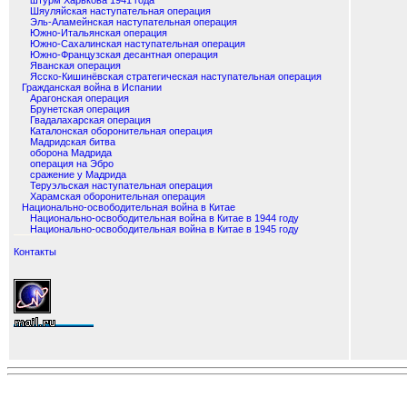
штурм Харькова 1941 года
Шяуляйская наступательная операция
Эль-Аламейнская наступательная операция
Южно-Итальянская операция
Южно-Сахалинская наступательная операция
Южно-Французская десантная операция
Яванская операция
Ясско-Кишинёвская стратегическая наступательная операция
Гражданская война в Испании
Арагонская операция
Брунетская операция
Гвадалахарская операция
Каталонская оборонительная операция
Мадридская битва
оборона Мадрида
операция на Эбро
сражение у Мадрида
Теруэльская наступательная операция
Харамская оборонительная операция
Национально-освободительная война в Китае
Национально-освободительная война в Китае в 1944 году
Национально-освободительная война в Китае в 1945 году
Контакты