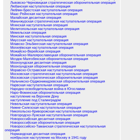
Львовско-Черновицкая стратегическая оборонительная операция
Любанская наступательная операция
Люблин-Брестская наступательная операция
Маас-Рейнская наступательная операция
Малайская десантная операция
Маньчжурская стратегическая наступательная операция
Мгинская наступательная операция
Мелитопольская наступательная операция
Мемельская операция
Минская наступательная операция
Миусская наступательная операция
Млавско-Эльбингская наступательная операция
Могилёвская наступательная операция
Можайско-Верейская операция
Можайско-Малоярославецкая оборонительная операция
Моздок-Малгобекская оборонительная операция
Моонзундская десантная операция
Моонзундская оборонительная операция
Моравско-Остравская наступательная операция
Московская стратегическая наступательная операция
Московская стратегическая оборонительная операция
Нальчикско-Орджоникидзевская оборонительная операция
Нарвская наступательная операция
Народно-освободительная война в Югославии
Наро-Фоминская оборонительная операция
наступление на Верхнем Дону
наступление под Сталинградом
Невельская наступательная операция
Нижне-Силезская наступательная операция
Никопольско-Криворожская наступательная операция
Новгородско-Лужская наступательная операция
Новороссийская десантная операция
Новороссийская оборонительная операция
Новороссийско-Таманская стратегическая наступательная
операция
Нормандская десантная операция
ноябрьское наступление на Москву в 1941 году