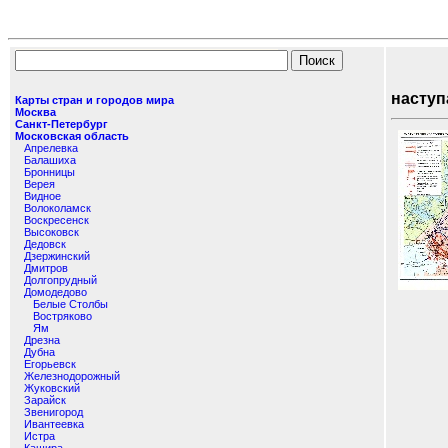
Карты
наступ
Карты стран и городов мира
Москва
Санкт-Петербург
Московская область
Апрелевка
Балашиха
Бронницы
Верея
Видное
Волоколамск
Воскресенск
Высоковск
Дедовск
Дзержинский
Дмитров
Долгопрудный
Домодедово
Белые Столбы
Востряково
Ям
Дрезна
Дубна
Егорьевск
Железнодорожный
Жуковский
Зарайск
Звенигород
Ивантеевка
Истра