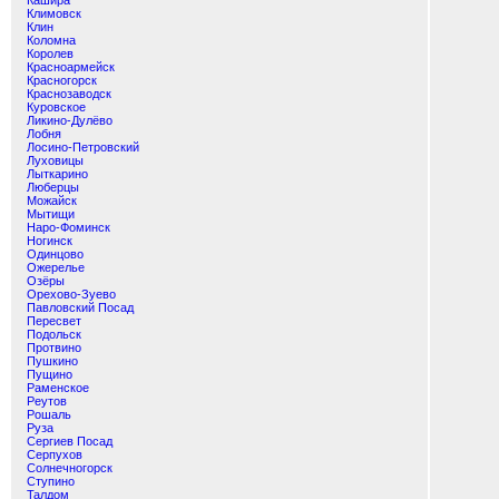
Кашира
Климовск
Клин
Коломна
Королев
Красноармейск
Красногорск
Краснозаводск
Куровское
Ликино-Дулёво
Лобня
Лосино-Петровский
Луховицы
Лыткарино
Люберцы
Можайск
Мытищи
Наро-Фоминск
Ногинск
Одинцово
Ожерелье
Озёры
Орехово-Зуево
Павловский Посад
Пересвет
Подольск
Протвино
Пушкино
Пущино
Раменское
Реутов
Рошаль
Руза
Сергиев Посад
Серпухов
Солнечногорск
Ступино
Талдом