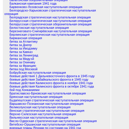
Балатонская оборонительная операция
Балканская кампания 1941 года
Барвенково-Лозовская наступательная операция
Белгородско-Харьковская стратегическая наступательная
операция
Белградская стратегическая наступательная операция
Белорусская стратегическая наступательная операция
Белорусская стратегическая оборонительная операция
Белостокская наступательная операция
Березнеговато-Снигирёвская наступательная операция
Берлинская стратегическая наступательная операция
Бирманская операция
битва за Атлантику
битва за Днепр
битва за Иводзиму
битва за Кавказ
битва за Ленинград
битва за Мидуэй
битва за Окинаву
битва за Францию
битва под Москвой
Бобруйская наступательная операция
боевые действия 1 Дальневосточного фронта в 1945 году
боевые действия Забайкальского фронта в 1945 году
боевые действия Калинского фронта в ноябре 1941 года
боевые действия Калинского фронта в октябре 1941 года
бой под Хонканиеми
Братиславско-Брновская наступательная операция
Брянская наступательная операция
Будапештская стратегическая наступательная операция
Варшавско-Познанская наступательная операция
Великолукская наступательная операция
Венская стратегическая наступательная операция
Верхне-Силезская наступательная операция
Вильнюсская наступательная операция
Висло-Одерская стратегическая наступательная операция
Витебско-Оршанская наступательная операция
военные планы Японии по состонию на 1941 год