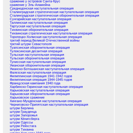
сражение у островов Санта-Крус
сражение у Эль-Аламейна
Среднедонская наступательная операция
Сталинградская стратегическая наступательная операция
Сталинградская стратегическая оборонительная операция
Сунгарийская наступательная операция
Таллинская наступательная операция
Тартуская наступательная операция
Тихвинская оборонительная операция
Тихвинская стратегическая наступательная операция
Торопецко-Холмская наступательная операция
третий период Великой Отечественной войны
третий штурм Севастополя
Туапсинская оборонительная операция
Тулоксинская десантная операция
Тульская наступательная операция
Тульская оборонительная операция
Тунисская наступательная операция
Уманская оборонительная операция
Уманско-Ботошанская наступательная операция
Фалезская наступательная операция
Филиппинская операция 1941-1942 годов
Филиппинская операция 1944-1945 годов
Французская кампания 1940 года
Харбинско-Гиринская наступательная операция
Харьковская наступательная операция
Харьковская оборонительная операция
Харьковское сражение
Хингано-Мукденская наступательная операция
Черниговско-Припятская наступательная операция
штурм Берлина
штурм Грауденца
штурм Запорожья
штурм Кёнигсберга
штурм Одессы
штурм Рейхстага
штурм Тихвина