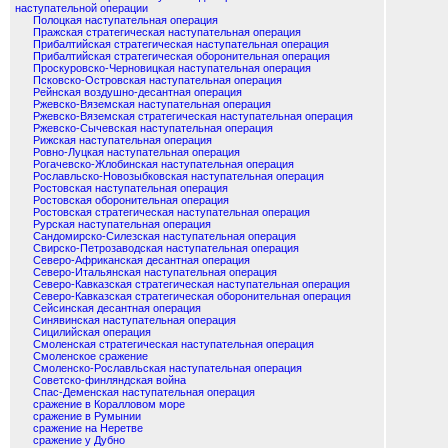
наступательной операции
Полоцкая наступательная операция
Пражская стратегическая наступательная операция
Прибалтийская стратегическая наступательная операция
Прибалтийская стратегическая оборонительная операция
Проскуровско-Черновицкая наступательная операция
Псковско-Островская наступательная операция
Рейнская воздушно-десантная операция
Ржевско-Вяземская наступательная операция
Ржевско-Вяземская стратегическая наступательная операция
Ржевско-Сычевская наступательная операция
Рижская наступательная операция
Ровно-Луцкая наступательная операция
Рогачевско-Жлобинская наступательная операция
Рославльско-Новозыбковская наступательная операция
Ростовская наступательная операция
Ростовская оборонительная операция
Ростовская стратегическая наступательная операция
Рурская наступательная операция
Сандомирско-Силезская наступательная операция
Свирско-Петрозаводская наступательная операция
Северо-Африканская десантная операция
Северо-Итальянская наступательная операция
Северо-Кавказская стратегическая наступательная операция
Северо-Кавказская стратегическая оборонительная операция
Сейсинская десантная операция
Синявинская наступательная операция
Сицилийская операция
Смоленская стратегическая наступательная операция
Смоленское сражение
Смоленско-Рославльская наступательная операция
Советско-финляндская война
Спас-Деменская наступательная операция
сражение в Коралловом море
сражение в Румынии
сражение на Неретве
сражение у Дубно