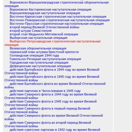
Воронежско-Ворошиловградская стратегическая оборонительная
операция
Воронежско-Касторненская наступательная операция
Ворошиловградская наступательная операция
Восточно-Карпатская стратегическая наступательная операция
Восточно-Померанская стратегическая наступательная операция
Восточно-Прусская стратегическая наступательная операция
второй период Великой Отечественной войны
второй штурм Севастополя
второй этап Медынско-Мятлевской операции
Выборгская наступательная операция
Выборгско-Петрозаводская стратегическая наступательная
операция
Вяземская оборонительная операция
германский план штурма Брестской крепости
Голландская операция 1944 года
Гомельско-Речицкая наступательная операция
Городокская наступательная операция
Дебреценская наступательная операция
действия Балтийского флота в 1944 году во время Великой
Отечественной войны
действия Балтийского флота в 1945 году во время Великой
Отечественной войны
действия Балтийского флота во время Великой Отечественной
войны
действия партизан в Чехословакии в 1945 году
действия Северного флота в 1944 году во время Великой
Отечественной войны
действия Северного флота в 1945 году во время Великой
Отечественной войны
действия Северного флота в первый период Великой
Отечественной войны
действия Северного флота во время Великой Отечественной
войны
действия Северного флота во второй период Великой
Отечественной войны
действия советских партизан в 1942 году во время Великой