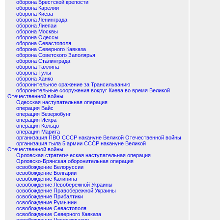
оборона Брестской крепости
оборона Карелии
оборона Киева
оборона Ленинграда
оборона Лиепаи
оборона Москвы
оборона Одессы
оборона Севастополя
оборона Северного Кавказа
оборона Советского Заполярья
оборона Сталинграда
оборона Таллина
оборона Тулы
оборона Ханко
оборонительное сражение за Трансильванию
оборонительные сооружения вокруг Киева во время Великой
Отечественной войны
Одесская наступательная операция
операция Вайс
операция Везерюбунг
операция Искра
операция Кольцо
операция Марита
организация ПВО СССР накануне Великой Отечественной войны
организация тыла 5 армии СССР накануне Великой
Отечественной войны
Орловская стратегическая наступательная операция
Орловско-Брянская оборонительная операция
освобождение Белоруссии
освобождение Болгарии
освобождение Калинина
освобождение Левобережной Украины
освобождение Правобережной Украины
освобождение Прибалтики
освобождение Румынии
освобождение Севастополя
освобождение Северного Кавказа