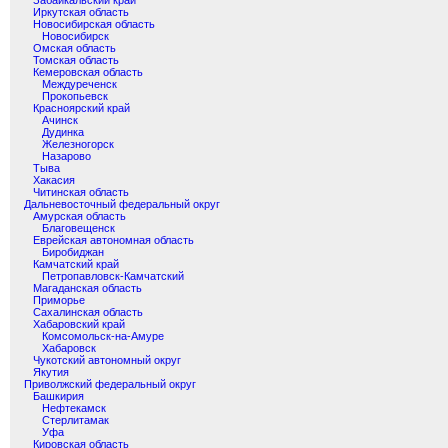
Забайкальский край
Иркутская область
Новосибирская область
Новосибирск
Омская область
Томская область
Кемеровская область
Междуреченск
Прокопьевск
Красноярский край
Ачинск
Дудинка
Железногорск
Назарово
Тыва
Хакасия
Читинская область
Дальневосточный федеральный округ
Амурская область
Благовещенск
Еврейская автономная область
Биробиджан
Камчатский край
Петропавловск-Камчатский
Магаданская область
Приморье
Сахалинская область
Хабаровский край
Комсомольск-на-Амуре
Хабаровск
Чукотский автономный округ
Якутия
Приволжский федеральный округ
Башкирия
Нефтекамск
Стерлитамак
Уфа
Кировская область