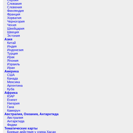
Сербия
Словакия
Словения
Финляндия
Франция
Хорватия
Черногория
Чехия
Швейцария
Швеция
Эстония
Азия
Китай
Индия
Индонезия
Турция
Ирак
Япония
Израиль
Иран
Америка
США
Канада
Мексика
Аргентина
Куба
Африка
ЮАР
Египет
Нигерия
Гана
Камерун
Австралия, Океания, Антарктида
Австралия
Антарктида
Фиджи
Тематические карты
Боевые действия у озера Хасан