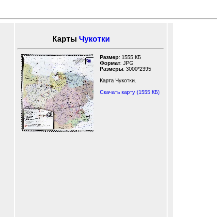
Карты
Чукотки
Размер
: 1555 КБ
Формат
: JPG
Размеры
: 3000*2395
Карта Чукотки.
Скачать карту (1555 КБ)