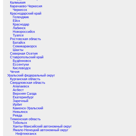
Калмыкия
Карачаево-Черкесия
Черкесск
Краснодарский край
Геленджик
Ейск
Краснодар
Лабинск
Новороссийск
Туапсе
Ростовская область
Батайск
Семикаракорск
Шахты
Северная Осетия
Ставропольский край
Будённовск
Ессентуки
Кисловодск
Чечня
Уральский федеральный округ
Курганская область
Свердловская область
Алапаевск
Асбест
Верхняя Салда
Екатеринбург
Заречный
Ирбит
Каменск-Уральский
Невьянск
Ревда
Тюменская область
Тобольск
Ханты-Мансийский автономный округ
Ямало-Ненецкий автономный округ
Нефтеюганск