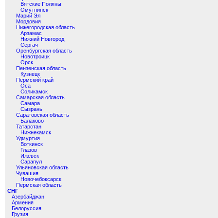
Вятские Поляны
Омутнинск
Марий Эл
Мордовия
Нижегородская область
Арзамас
Нижний Новгород
Сергач
Оренбургская область
Новотроицк
Орск
Пензенская область
Кузнецк
Пермский край
Оса
Соликамск
Самарская область
Самара
Сызрань
Саратовская область
Балаково
Татарстан
Нижнекамск
Удмуртия
Воткинск
Глазов
Ижевск
Сарапул
Ульяновская область
Чувашия
Новочебоксарск
Пермская область
СНГ
Азербайджан
Армения
Белоруссия
Грузия