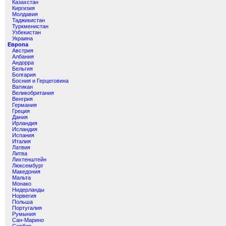
Казахстан
Киргизия
Молдавия
Таджикистан
Туркменистан
Узбекистан
Украина
Европа
Австрия
Албания
Андорра
Бельгия
Болгария
Босния и Герцеговина
Ватикан
Великобритания
Венгрия
Германия
Греция
Дания
Ирландия
Исландия
Испания
Италия
Латвия
Литва
Лихтенштейн
Люксембург
Македония
Мальта
Монако
Нидерланды
Норвегия
Польша
Португалия
Румыния
Сан-Марино