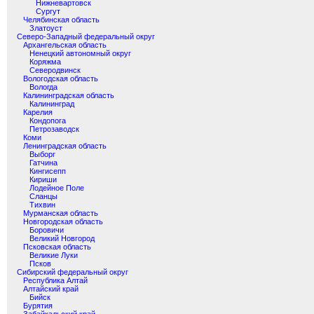
Нижневартовск
Сургут
Челябинская область
Златоуст
Северо-Западный федеральный округ
Архангельская область
Ненецкий автономный округ
Коряжма
Северодвинск
Вологодская область
Вологда
Калининградская область
Калининград
Карелия
Кондопога
Петрозаводск
Коми
Ленинградская область
Выборг
Гатчина
Кингисепп
Кириши
Лодейное Поле
Сланцы
Тихвин
Мурманская область
Новгородская область
Боровичи
Великий Новгород
Псковская область
Великие Луки
Псков
Сибирский федеральный округ
Республика Алтай
Алтайский край
Бийск
Бурятия