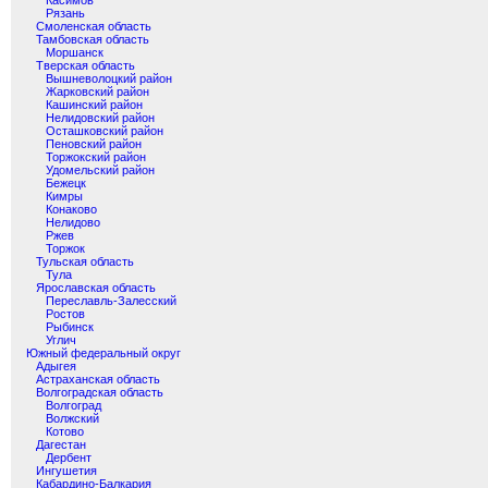
Касимов
Рязань
Смоленская область
Тамбовская область
Моршанск
Тверская область
Вышневолоцкий район
Жарковский район
Кашинский район
Нелидовский район
Осташковский район
Пеновский район
Торжокский район
Удомельский район
Бежецк
Кимры
Конаково
Нелидово
Ржев
Торжок
Тульская область
Тула
Ярославская область
Переславль-Залесский
Ростов
Рыбинск
Углич
Южный федеральный округ
Адыгея
Астраханская область
Волгоградская область
Волгоград
Волжский
Котово
Дагестан
Дербент
Ингушетия
Кабардино-Балкария