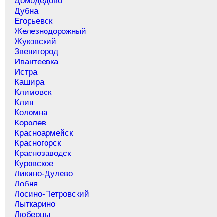
Домодедово
Дубна
Егорьевск
Железнодорожный
Жуковский
Звенигород
Ивантеевка
Истра
Кашира
Климовск
Клин
Коломна
Королев
Красноармейск
Красногорск
Краснозаводск
Куровское
Ликино-Дулёво
Лобня
Лосино-Петровский
Лыткарино
Люберцы