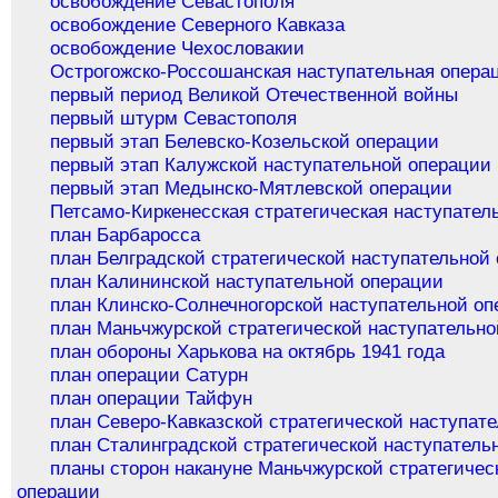
освобождение Севастополя
освобождение Северного Кавказа
освобождение Чехословакии
Острогожско-Россошанская наступательная опера
первый период Великой Отечественной войны
первый штурм Севастополя
первый этап Белевско-Козельской операции
первый этап Калужской наступательной операции
первый этап Медынско-Мятлевской операции
Петсамо-Киркенесская стратегическая наступател
план Барбаросса
план Белградской стратегической наступательной
план Калининской наступательной операции
план Клинско-Солнечногорской наступательной о
план Маньчжурской стратегической наступательн
план обороны Харькова на октябрь 1941 года
план операции Сатурн
план операции Тайфун
план Северо-Кавказской стратегической наступат
план Сталинградской стратегической наступатель
планы сторон накануне Маньчжурской стратегичес
операции