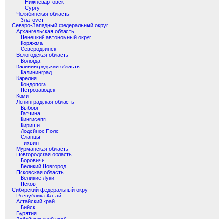
Нижневартовск
Сургут
Челябинская область
Златоуст
Северо-Западный федеральный округ
Архангельская область
Ненецкий автономный округ
Коряжма
Северодвинск
Вологодская область
Вологда
Калининградская область
Калининград
Карелия
Кондопога
Петрозаводск
Коми
Ленинградская область
Выборг
Гатчина
Кингисепп
Кириши
Лодейное Поле
Сланцы
Тихвин
Мурманская область
Новгородская область
Боровичи
Великий Новгород
Псковская область
Великие Луки
Псков
Сибирский федеральный округ
Республика Алтай
Алтайский край
Бийск
Бурятия