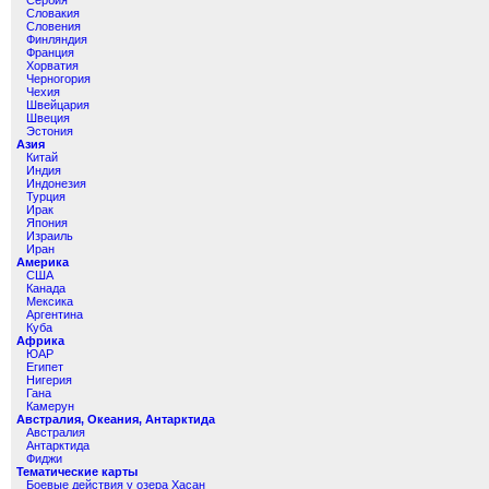
Сербия
Словакия
Словения
Финляндия
Франция
Хорватия
Черногория
Чехия
Швейцария
Швеция
Эстония
Азия
Китай
Индия
Индонезия
Турция
Ирак
Япония
Израиль
Иран
Америка
США
Канада
Мексика
Аргентина
Куба
Африка
ЮАР
Египет
Нигерия
Гана
Камерун
Австралия, Океания, Антарктида
Австралия
Антарктида
Фиджи
Тематические карты
Боевые действия у озера Хасан