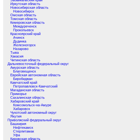
Забайкальский край
Иркутская область
Новосибирская область
Новосибирск
Омская область
Томская область
Кемеровская область
Междуреченск
Прокопьевск
Красноярский край
Ачинск
Дудинка
Железногорск
Назарово
Тыва
Хакасия
Читинская область
Дальневосточный федеральный округ
Амурская область
Благовещенск
Еврейская автономная область
Биробиджан
Камчатский край
Петропавловск-Камчатский
Магаданская область
Приморье
Сахалинская область
Хабаровский край
Комсомольск-на-Амуре
Хабаровск
Чукотский автономный округ
Якутия
Приволжский федеральный округ
Башкирия
Нефтекамск
Стерлитамак
Уфа
Кировская область