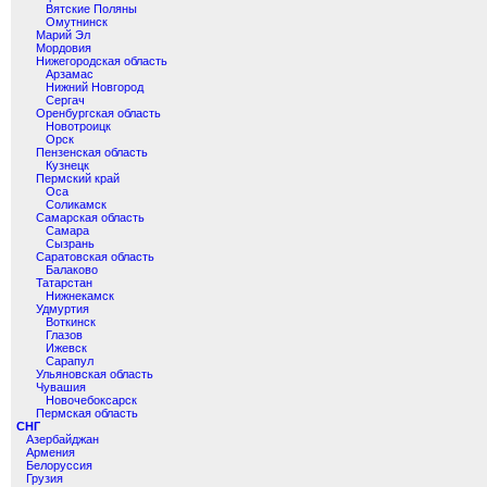
Вятские Поляны
Омутнинск
Марий Эл
Мордовия
Нижегородская область
Арзамас
Нижний Новгород
Сергач
Оренбургская область
Новотроицк
Орск
Пензенская область
Кузнецк
Пермский край
Оса
Соликамск
Самарская область
Самара
Сызрань
Саратовская область
Балаково
Татарстан
Нижнекамск
Удмуртия
Воткинск
Глазов
Ижевск
Сарапул
Ульяновская область
Чувашия
Новочебоксарск
Пермская область
СНГ
Азербайджан
Армения
Белоруссия
Грузия