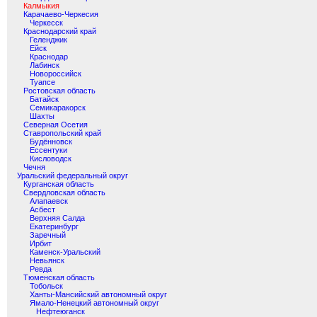
Калмыкия
Карачаево-Черкесия
Черкесск
Краснодарский край
Геленджик
Ейск
Краснодар
Лабинск
Новороссийск
Туапсе
Ростовская область
Батайск
Семикаракорск
Шахты
Северная Осетия
Ставропольский край
Будённовск
Ессентуки
Кисловодск
Чечня
Уральский федеральный округ
Курганская область
Свердловская область
Алапаевск
Асбест
Верхняя Салда
Екатеринбург
Заречный
Ирбит
Каменск-Уральский
Невьянск
Ревда
Тюменская область
Тобольск
Ханты-Мансийский автономный округ
Ямало-Ненецкий автономный округ
Нефтеюганск