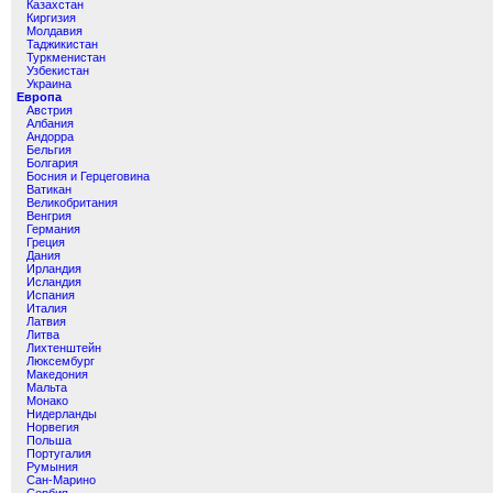
Казахстан
Киргизия
Молдавия
Таджикистан
Туркменистан
Узбекистан
Украина
Европа
Австрия
Албания
Андорра
Бельгия
Болгария
Босния и Герцеговина
Ватикан
Великобритания
Венгрия
Германия
Греция
Дания
Ирландия
Исландия
Испания
Италия
Латвия
Литва
Лихтенштейн
Люксембург
Македония
Мальта
Монако
Нидерланды
Норвегия
Польша
Португалия
Румыния
Сан-Марино