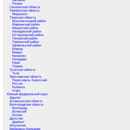
Касимов
Рязань
Смоленская область
Тамбовская область
Моршанск
Тверская область
Вышневолоцкий район
Жарковский район
Кашинский район
Нелидовский район
Осташковский район
Пеновский район
Торжокский район
Удомельский район
Бежецк
Кимры
Конаково
Нелидово
Ржев
Торжок
Тульская область
Тула
Ярославская область
Переславль-Залесский
Ростов
Рыбинск
Углич
Южный федеральный округ
Адыгея
Астраханская область
Волгоградская область
Волгоград
Волжский
Котово
Дагестан
Дербент
Ингушетия
Кабардино-Балкария