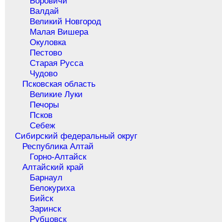
Боровичи
Валдай
Великий Новгород
Малая Вишера
Окуловка
Пестово
Старая Русса
Чудово
Псковская область
Великие Луки
Печоры
Псков
Себеж
Сибирский федеральный округ
Республика Алтай
Горно-Алтайск
Алтайский край
Барнаул
Белокуриха
Бийск
Заринск
Рубцовск