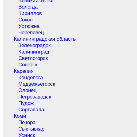
Великий Устюг
Вологда
Кириллов
Сокол
Устюжна
Череповец
Калининградская область
Зеленоградск
Калининград
Светлогорск
Советск
Карелия
Кондопога
Медвежьегорск
Олонец
Петрозаводск
Пудож
Сортавала
Коми
Печора
Сыктывкар
Усинск