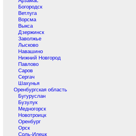
Арзамас
Богородск
Ветлуга
Ворсма
Выкса
Дзержинск
Заволжье
Лысково
Навашино
Нижний Новгород
Павлово
Саров
Сергач
Шахунья
Оренбургская область
Бугуруслан
Бузулук
Медногорск
Новотроицк
Оренбург
Орск
Соль-Илецк