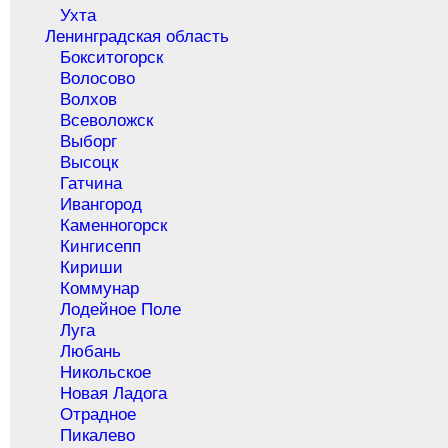
Ухта
Ленинградская область
Бокситогорск
Волосово
Волхов
Всеволожск
Выборг
Высоцк
Гатчина
Ивангород
Каменногорск
Кингисепп
Кириши
Коммунар
Лодейное Поле
Луга
Любань
Никольское
Новая Ладога
Отрадное
Пикалево