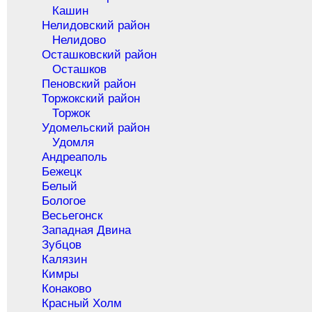
Кашин
Нелидовский район
Нелидово
Осташковский район
Осташков
Пеновский район
Торжокский район
Торжок
Удомельский район
Удомля
Андреаполь
Бежецк
Белый
Бологое
Весьегонск
Западная Двина
Зубцов
Калязин
Кимры
Конаково
Красный Холм