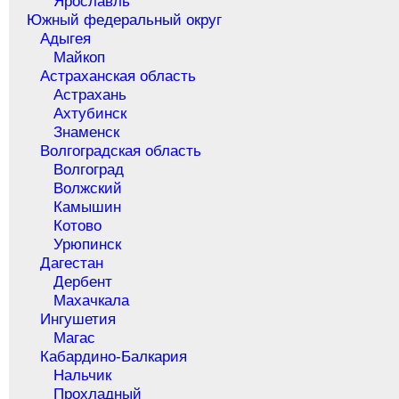
Ярославль
Южный федеральный округ
Адыгея
Майкоп
Астраханская область
Астрахань
Ахтубинск
Знаменск
Волгоградская область
Волгоград
Волжский
Камышин
Котово
Урюпинск
Дагестан
Дербент
Махачкала
Ингушетия
Магас
Кабардино-Балкария
Нальчик
Прохладный