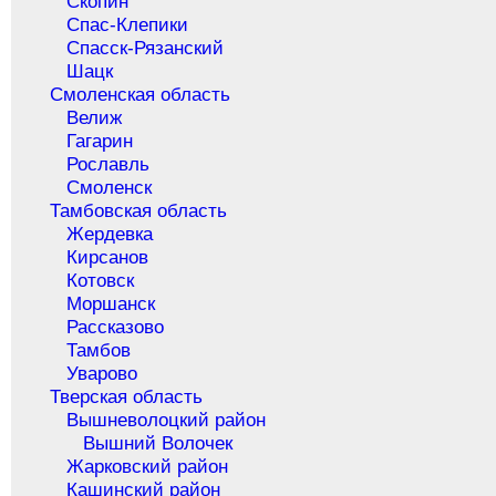
Скопин
Спас-Клепики
Спасск-Рязанский
Шацк
Смоленская область
Велиж
Гагарин
Рославль
Смоленск
Тамбовская область
Жердевка
Кирсанов
Котовск
Моршанск
Рассказово
Тамбов
Уварово
Тверская область
Вышневолоцкий район
Вышний Волочек
Жарковский район
Кашинский район