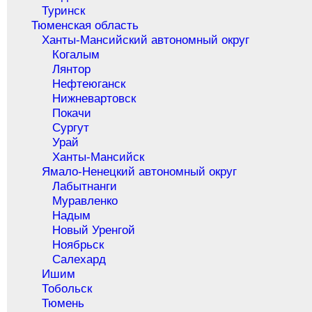
Туринск
Тюменская область
Ханты-Мансийский автономный округ
Когалым
Лянтор
Нефтеюганск
Нижневартовск
Покачи
Сургут
Урай
Ханты-Мансийск
Ямало-Ненецкий автономный округ
Лабытнанги
Муравленко
Надым
Новый Уренгой
Ноябрьск
Салехард
Ишим
Тобольск
Тюмень