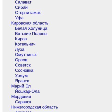
Салават
Сибай
Стерлитамак
Уфа
Кировская область
Белая Холуница
Вятские Поляны
Киров
Котельнич
Луза
Омутнинск
Орлов
Советск
Сосновка
Уржум
Яранск
Марий Эл
Йошкар-Ола
Мордовия
Саранск
Нижегородская область