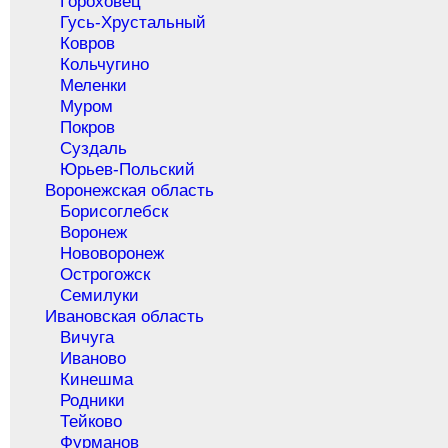
Гороховец
Гусь-Хрустальный
Ковров
Кольчугино
Меленки
Муром
Покров
Суздаль
Юрьев-Польский
Воронежская область
Борисоглебск
Воронеж
Нововоронеж
Острогожск
Семилуки
Ивановская область
Вичуга
Иваново
Кинешма
Родники
Тейково
Фурманов