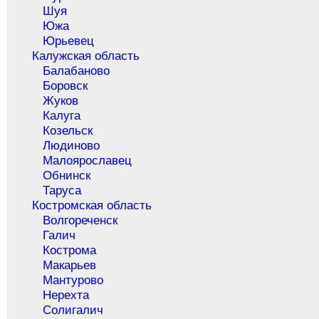
Шуя
Южа
Юрьевец
Калужская область
Балабаново
Боровск
Жуков
Калуга
Козельск
Людиново
Малоярославец
Обнинск
Таруса
Костромская область
Волгореченск
Галич
Кострома
Макарьев
Мантурово
Нерехта
Солигалич