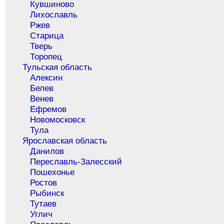
Кувшиново
Лихославль
Ржев
Старица
Тверь
Торопец
Тульская область
Алексин
Белев
Венев
Ефремов
Новомосковск
Тула
Ярославская область
Данилов
Переславль-Залесский
Пошехонье
Ростов
Рыбинск
Тутаев
Углич