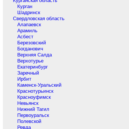
Курганская область
Курган
Шадринск
Свердловская область
Алапаевск
Арамиль
Асбест
Березовский
Богданович
Верхняя Салда
Верхотурье
Екатеринбург
Заречный
Ирбит
Каменск-Уральский
Краснотурьинск
Красноуфимск
Невьянск
Нижний Тагил
Первоуральск
Полевской
Ревда