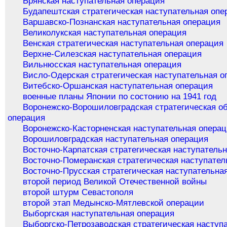
Брянская наступательная операция
Будапештская стратегическая наступательная опе
Варшавско-Познанская наступательная операция
Великолукская наступательная операция
Венская стратегическая наступательная операция
Верхне-Силезская наступательная операция
Вильнюсская наступательная операция
Висло-Одерская стратегическая наступательная о
Витебско-Оршанская наступательная операция
военные планы Японии по состонию на 1941 год
Воронежско-Ворошиловградская стратегическая о
операция
Воронежско-Касторненская наступательная опера
Ворошиловградская наступательная операция
Восточно-Карпатская стратегическая наступатель
Восточно-Померанская стратегическая наступател
Восточно-Прусская стратегическая наступательна
второй период Великой Отечественной войны
второй штурм Севастополя
второй этап Медынско-Мятлевской операции
Выборгская наступательная операция
Выборгско-Петрозаводская стратегическая наступ