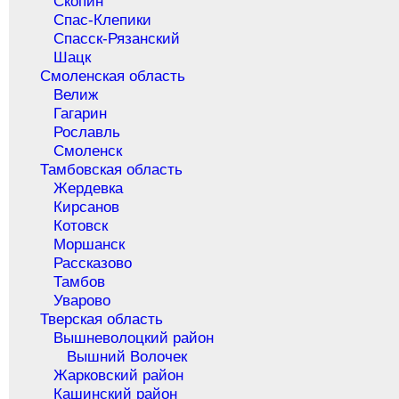
Скопин
Спас-Клепики
Спасск-Рязанский
Шацк
Смоленская область
Велиж
Гагарин
Рославль
Смоленск
Тамбовская область
Жердевка
Кирсанов
Котовск
Моршанск
Рассказово
Тамбов
Уварово
Тверская область
Вышневолоцкий район
Вышний Волочек
Жарковский район
Кашинский район