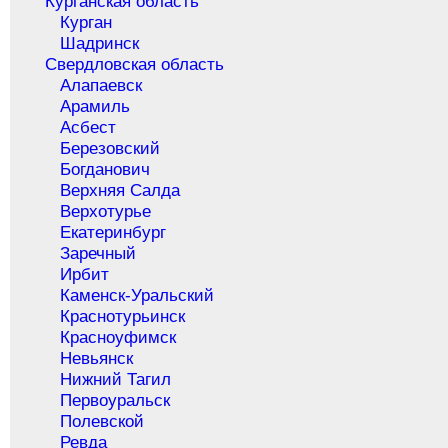
Курганская область
Курган
Шадринск
Свердловская область
Алапаевск
Арамиль
Асбест
Березовский
Богданович
Верхняя Салда
Верхотурье
Екатеринбург
Заречный
Ирбит
Каменск-Уральский
Краснотурьинск
Красноуфимск
Невьянск
Нижний Тагил
Первоуральск
Полевской
Ревда