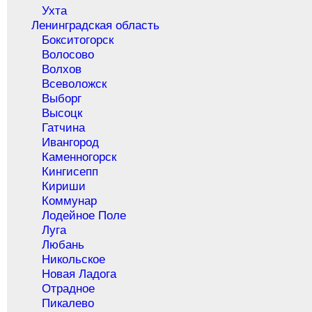
Ухта
Ленинградская область
Бокситогорск
Волосово
Волхов
Всеволожск
Выборг
Высоцк
Гатчина
Ивангород
Каменногорск
Кингисепп
Кириши
Коммунар
Лодейное Поле
Луга
Любань
Никольское
Новая Ладога
Отрадное
Пикалево