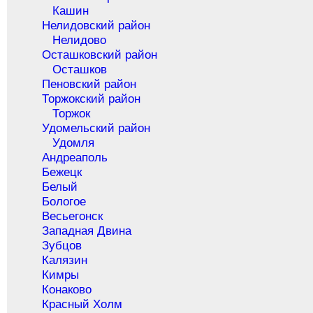
Кашин
Нелидовский район
Нелидово
Осташковский район
Осташков
Пеновский район
Торжокский район
Торжок
Удомельский район
Удомля
Андреаполь
Бежецк
Белый
Бологое
Весьегонск
Западная Двина
Зубцов
Калязин
Кимры
Конаково
Красный Холм