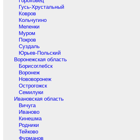
Гороховец
Гусь-Хрустальный
Ковров
Кольчугино
Меленки
Муром
Покров
Суздаль
Юрьев-Польский
Воронежская область
Борисоглебск
Воронеж
Нововоронеж
Острогожск
Семилуки
Ивановская область
Вичуга
Иваново
Кинешма
Родники
Тейково
Фурманов