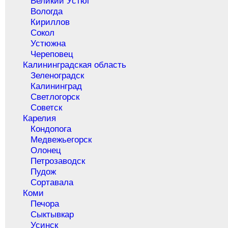
Великий Устюг
Вологда
Кириллов
Сокол
Устюжна
Череповец
Калининградская область
Зеленоградск
Калининград
Светлогорск
Советск
Карелия
Кондопога
Медвежьегорск
Олонец
Петрозаводск
Пудож
Сортавала
Коми
Печора
Сыктывкар
Усинск