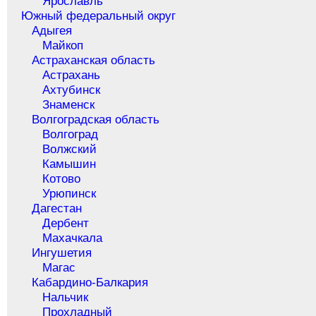
Ярославль
Южный федеральный округ
Адыгея
Майкоп
Астраханская область
Астрахань
Ахтубинск
Знаменск
Волгоградская область
Волгоград
Волжский
Камышин
Котово
Урюпинск
Дагестан
Дербент
Махачкала
Ингушетия
Магас
Кабардино-Балкария
Нальчик
Прохладный