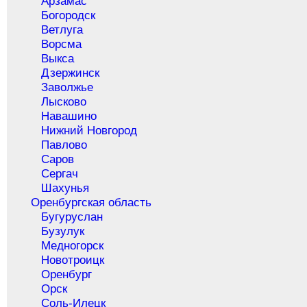
Арзамас
Богородск
Ветлуга
Ворсма
Выкса
Дзержинск
Заволжье
Лысково
Навашино
Нижний Новгород
Павлово
Саров
Сергач
Шахунья
Оренбургская область
Бугуруслан
Бузулук
Медногорск
Новотроицк
Оренбург
Орск
Соль-Илецк