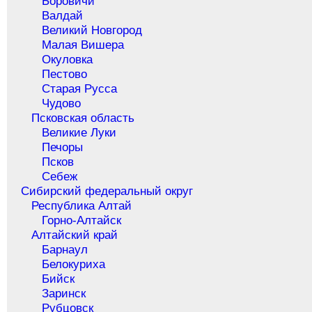
Боровичи
Валдай
Великий Новгород
Малая Вишера
Окуловка
Пестово
Старая Русса
Чудово
Псковская область
Великие Луки
Печоры
Псков
Себеж
Сибирский федеральный округ
Республика Алтай
Горно-Алтайск
Алтайский край
Барнаул
Белокуриха
Бийск
Заринск
Рубцовск