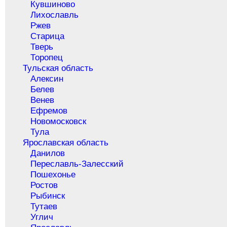
Кувшиново
Лихославль
Ржев
Старица
Тверь
Торопец
Тульская область
Алексин
Белев
Венев
Ефремов
Новомосковск
Тула
Ярославская область
Данилов
Переславль-Залесский
Пошехонье
Ростов
Рыбинск
Тутаев
Углич