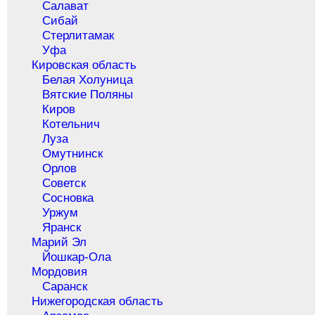
Салават
Сибай
Стерлитамак
Уфа
Кировская область
Белая Холуница
Вятские Поляны
Киров
Котельнич
Луза
Омутнинск
Орлов
Советск
Сосновка
Уржум
Яранск
Марий Эл
Йошкар-Ола
Мордовия
Саранск
Нижегородская область