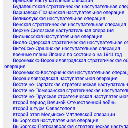
Брянская наступательная операция
Будапештская стратегическая наступательная опе
Варшавско-Познанская наступательная операция
Великолукская наступательная операция
Венская стратегическая наступательная операция
Верхне-Силезская наступательная операция
Вильнюсская наступательная операция
Висло-Одерская стратегическая наступательная о
Витебско-Оршанская наступательная операция
военные планы Японии по состонию на 1941 год
Воронежско-Ворошиловградская стратегическая о
операция
Воронежско-Касторненская наступательная опера
Ворошиловградская наступательная операция
Восточно-Карпатская стратегическая наступатель
Восточно-Померанская стратегическая наступател
Восточно-Прусская стратегическая наступательна
второй период Великой Отечественной войны
второй штурм Севастополя
второй этап Медынско-Мятлевской операции
Выборгская наступательная операция
Выборгско-Петрозаводская стратегическая наступ