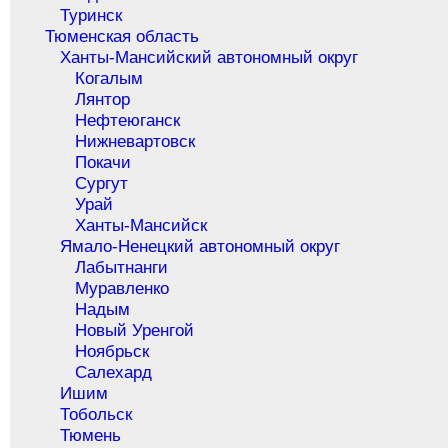
Туринск
Тюменская область
Ханты-Мансийский автономный округ
Когалым
Лянтор
Нефтеюганск
Нижневартовск
Покачи
Сургут
Урай
Ханты-Мансийск
Ямало-Ненецкий автономный округ
Лабытнанги
Муравленко
Надым
Новый Уренгой
Ноябрьск
Салехард
Ишим
Тобольск
Тюмень