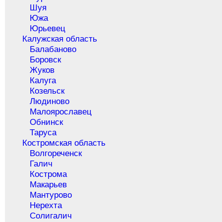
Шуя
Южа
Юрьевец
Калужская область
Балабаново
Боровск
Жуков
Калуга
Козельск
Людиново
Малоярославец
Обнинск
Таруса
Костромская область
Волгореченск
Галич
Кострома
Макарьев
Мантурово
Нерехта
Солигалич