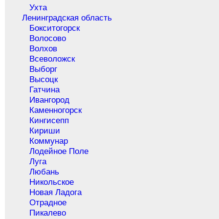
Ухта
Ленинградская область
Бокситогорск
Волосово
Волхов
Всеволожск
Выборг
Высоцк
Гатчина
Ивангород
Каменногорск
Кингисепп
Кириши
Коммунар
Лодейное Поле
Луга
Любань
Никольское
Новая Ладога
Отрадное
Пикалево