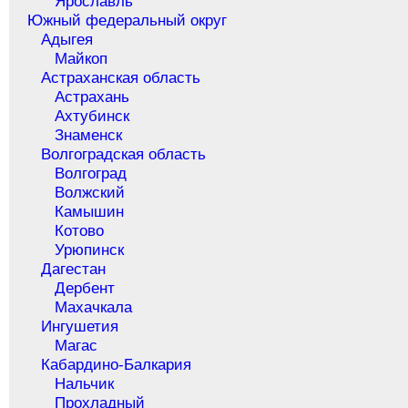
Ярославль
Южный федеральный округ
Адыгея
Майкоп
Астраханская область
Астрахань
Ахтубинск
Знаменск
Волгоградская область
Волгоград
Волжский
Камышин
Котово
Урюпинск
Дагестан
Дербент
Махачкала
Ингушетия
Магас
Кабардино-Балкария
Нальчик
Прохладный