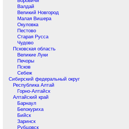
Боровичи
Валдай
Великий Новгород
Малая Вишера
Окуловка
Пестово
Старая Русса
Чудово
Псковская область
Великие Луки
Печоры
Псков
Себеж
Сибирский федеральный округ
Республика Алтай
Горно-Алтайск
Алтайский край
Барнаул
Белокуриха
Бийск
Заринск
Рубцовск