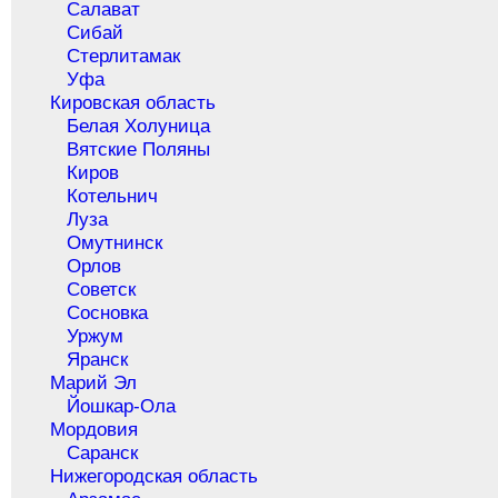
Салават
Сибай
Стерлитамак
Уфа
Кировская область
Белая Холуница
Вятские Поляны
Киров
Котельнич
Луза
Омутнинск
Орлов
Советск
Сосновка
Уржум
Яранск
Марий Эл
Йошкар-Ола
Мордовия
Саранск
Нижегородская область