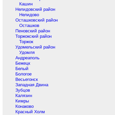
Кашин
Нелидовский район
Нелидово
Осташковский район
Осташков
Пеновский район
Торжокский район
Торжок
Удомельский район
Удомля
Андреаполь
Бежецк
Белый
Бологое
Весьегонск
Западная Двина
Зубцов
Калязин
Кимры
Конаково
Красный Холм