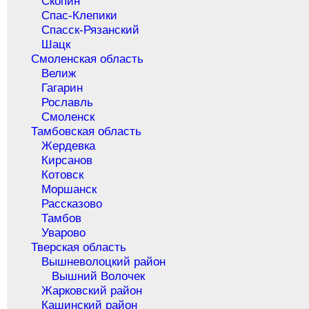
Скопин
Спас-Клепики
Спасск-Рязанский
Шацк
Смоленская область
Велиж
Гагарин
Рославль
Смоленск
Тамбовская область
Жердевка
Кирсанов
Котовск
Моршанск
Рассказово
Тамбов
Уварово
Тверская область
Вышневолоцкий район
Вышний Волочек
Жарковский район
Кашинский район