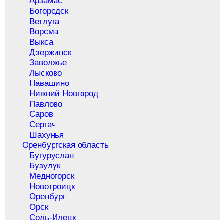
Арзамас
Богородск
Ветлуга
Ворсма
Выкса
Дзержинск
Заволжье
Лысково
Навашино
Нижний Новгород
Павлово
Саров
Сергач
Шахунья
Оренбургская область
Бугуруслан
Бузулук
Медногорск
Новотроицк
Оренбург
Орск
Соль-Илецк