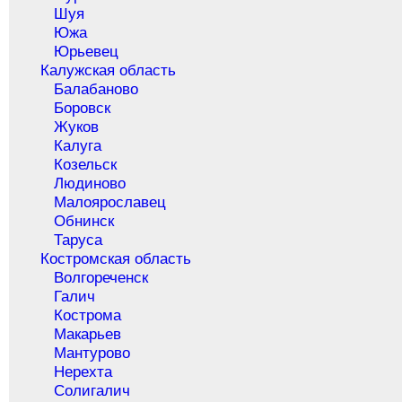
Шуя
Южа
Юрьевец
Калужская область
Балабаново
Боровск
Жуков
Калуга
Козельск
Людиново
Малоярославец
Обнинск
Таруса
Костромская область
Волгореченск
Галич
Кострома
Макарьев
Мантурово
Нерехта
Солигалич