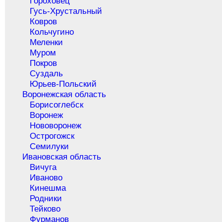
Гороховец
Гусь-Хрустальный
Ковров
Кольчугино
Меленки
Муром
Покров
Суздаль
Юрьев-Польский
Воронежская область
Борисоглебск
Воронеж
Нововоронеж
Острогожск
Семилуки
Ивановская область
Вичуга
Иваново
Кинешма
Родники
Тейково
Фурманов