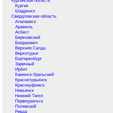
Курганская область
Курган
Шадринск
Свердловская область
Алапаевск
Арамиль
Асбест
Березовский
Богданович
Верхняя Салда
Верхотурье
Екатеринбург
Заречный
Ирбит
Каменск-Уральский
Краснотурьинск
Красноуфимск
Невьянск
Нижний Тагил
Первоуральск
Полевской
Ревда