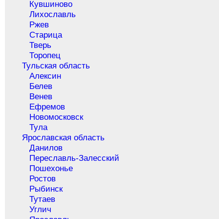
Кувшиново
Лихославль
Ржев
Старица
Тверь
Торопец
Тульская область
Алексин
Белев
Венев
Ефремов
Новомосковск
Тула
Ярославская область
Данилов
Переславль-Залесский
Пошехонье
Ростов
Рыбинск
Тутаев
Углич