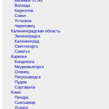
Великий Устюг
Вологда
Кириллов
Сокол
Устюжна
Череповец
Калининградская область
Зеленоградск
Калининград
Светлогорск
Советск
Карелия
Кондопога
Медвежьегорск
Олонец
Петрозаводск
Пудож
Сортавала
Коми
Печора
Сыктывкар
Усинск