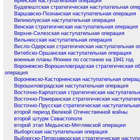
Брянская наступательная операция
Будапештская стратегическая наступательная опе
Варшавско-Познанская наступательная операция
Великолукская наступательная операция
Венская стратегическая наступательная операция
Верхне-Силезская наступательная операция
Вильнюсская наступательная операция
Висло-Одерская стратегическая наступательная о
Витебско-Оршанская наступательная операция
военные планы Японии по состонию на 1941 год
Воронежско-Ворошиловградская стратегическая о
операция
Воронежско-Касторненская наступательная опера
Ворошиловградская наступательная операция
Восточно-Карпатская стратегическая наступатель
Восточно-Померанская стратегическая наступател
Восточно-Прусская стратегическая наступательна
второй период Великой Отечественной войны
второй штурм Севастополя
второй этап Медынско-Мятлевской операции
Выборгская наступательная операция
Выборгско-Петрозаводская стратегическая наступ