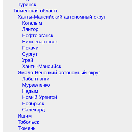
Туринск
Тюменская область
Ханты-Мансийский автономный округ
Когалым
Лянтор
Нефтеюганск
Нижневартовск
Покачи
Сургут
Урай
Ханты-Мансийск
Ямало-Ненецкий автономный округ
Лабытнанги
Муравленко
Надым
Новый Уренгой
Ноябрьск
Салехард
Ишим
Тобольск
Тюмень