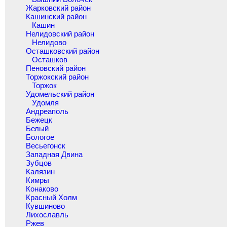
Жарковский район
Кашинский район
Кашин
Нелидовский район
Нелидово
Осташковский район
Осташков
Пеновский район
Торжокский район
Торжок
Удомельский район
Удомля
Андреаполь
Бежецк
Белый
Бологое
Весьегонск
Западная Двина
Зубцов
Калязин
Кимры
Конаково
Красный Холм
Кувшиново
Лихославль
Ржев