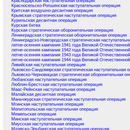
Краснодарская наступательная операция
Красносельско-Ропшинская наступательная операция
Критская воздушно-десантная операция
Крымская стратегическая наступательная операция
Курильская десантная операция
Курская битва
Курская стратегическая оборонительная операция
Ленинградская стратегическая оборонительная операция
Ленинградско-Новгородская стратегическая наступательн
летне-осенняя кампания 1941 года Великой Отечественно
летне-осенняя кампания 1942 года Великой Отечественно
летне-осенняя кампания 1943 года Великой Отечественно
летне-осенняя кампания 1944 года Великой Отечественно
Ливийская наступательная операция
Львовско-Сандомирская стратегическая наступательная 
Львовско-Черновицкая стратегическая оборонительная оп
Любанская наступательная операция
Люблин-Брестская наступательная операция
Маас-Рейнская наступательная операция
Малайская десантная операция
Маньчжурская стратегическая наступательная операция
Мгинская наступательная операция
Мелитопольская наступательная операция
Мемельская операция
Минская наступательная операция
Миусская наступательная операция
Млавско-Эльбингская наступательная операция