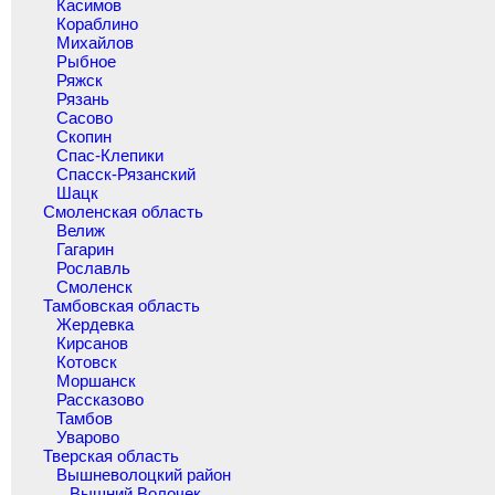
Касимов
Кораблино
Михайлов
Рыбное
Ряжск
Рязань
Сасово
Скопин
Спас-Клепики
Спасск-Рязанский
Шацк
Смоленская область
Велиж
Гагарин
Рославль
Смоленск
Тамбовская область
Жердевка
Кирсанов
Котовск
Моршанск
Рассказово
Тамбов
Уварово
Тверская область
Вышневолоцкий район
Вышний Волочек