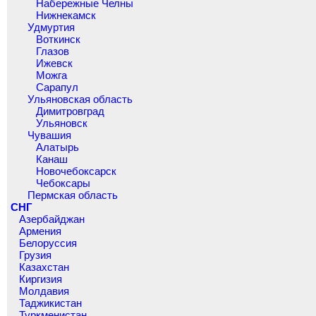
Набережные Челны
Нижнекамск
Удмуртия
Воткинск
Глазов
Ижевск
Можга
Сарапул
Ульяновская область
Димитровград
Ульяновск
Чувашия
Алатырь
Канаш
Новочебоксарск
Чебоксары
Пермская область
СНГ
Азербайджан
Армения
Белоруссия
Грузия
Казахстан
Киргизия
Молдавия
Таджикистан
Туркменистан