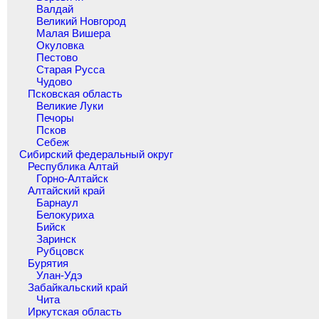
Валдай
Великий Новгород
Малая Вишера
Окуловка
Пестово
Старая Русса
Чудово
Псковская область
Великие Луки
Печоры
Псков
Себеж
Сибирский федеральный округ
Республика Алтай
Горно-Алтайск
Алтайский край
Барнаул
Белокуриха
Бийск
Заринск
Рубцовск
Бурятия
Улан-Удэ
Забайкальский край
Чита
Иркутская область