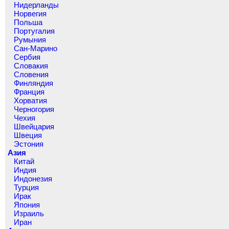
Нидерланды
Норвегия
Польша
Португалия
Румыния
Сан-Марино
Сербия
Словакия
Словения
Финляндия
Франция
Хорватия
Черногория
Чехия
Швейцария
Швеция
Эстония
Азия
Китай
Индия
Индонезия
Турция
Ирак
Япония
Израиль
Иран