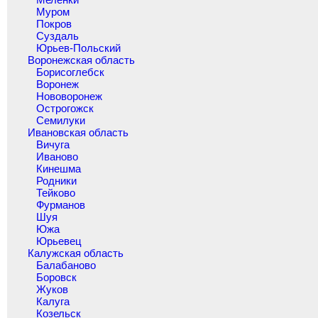
Муром
Покров
Суздаль
Юрьев-Польский
Воронежская область
Борисоглебск
Воронеж
Нововоронеж
Острогожск
Семилуки
Ивановская область
Вичуга
Иваново
Кинешма
Родники
Тейково
Фурманов
Шуя
Южа
Юрьевец
Калужская область
Балабаново
Боровск
Жуков
Калуга
Козельск