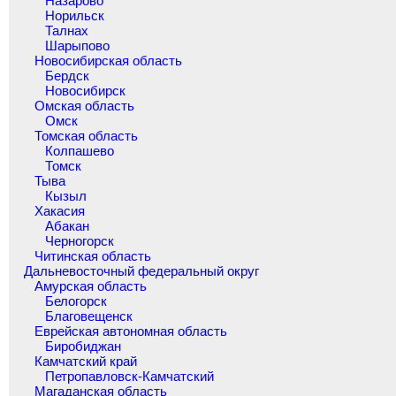
Назарово
Норильск
Талнах
Шарыпово
Новосибирская область
Бердск
Новосибирск
Омская область
Омск
Томская область
Колпашево
Томск
Тыва
Кызыл
Хакасия
Абакан
Черногорск
Читинская область
Дальневосточный федеральный округ
Амурская область
Белогорск
Благовещенск
Еврейская автономная область
Биробиджан
Камчатский край
Петропавловск-Камчатский
Магаданская область