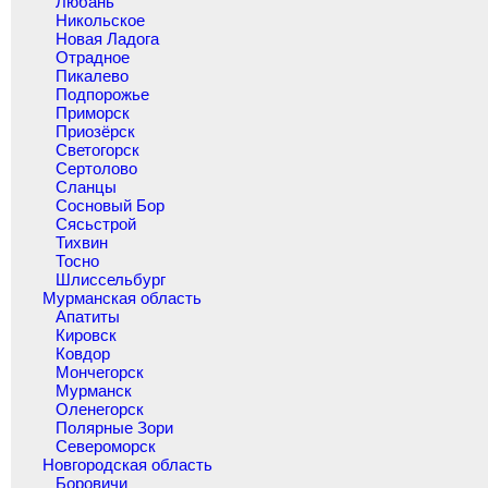
Любань
Никольское
Новая Ладога
Отрадное
Пикалево
Подпорожье
Приморск
Приозёрск
Светогорск
Сертолово
Сланцы
Сосновый Бор
Сясьстрой
Тихвин
Тосно
Шлиссельбург
Мурманская область
Апатиты
Кировск
Ковдор
Мончегорск
Мурманск
Оленегорск
Полярные Зори
Североморск
Новгородская область
Боровичи