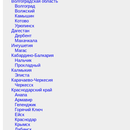
Волгоградская область
Волгоград
Волжский
Камышин
Котово
Урюпинск
Дагестан
Дербент
Махачкала
Ингушетия
Магас
Кабардино-Балкария
Нальчик
Прохладный
Калмыкия
Элиста
Карачаево-Черкесия
Черкесск
Краснодарский край
Анапа
Армавир
Геленджик
Горячий Ключ
Ейск
Краснодар
Крымск
Лабинск