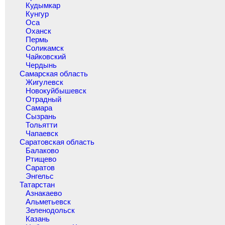
Кудымкар
Кунгур
Оса
Оханск
Пермь
Соликамск
Чайковский
Чердынь
Самарская область
Жигулевск
Новокуйбышевск
Отрадный
Самара
Сызрань
Тольятти
Чапаевск
Саратовская область
Балаково
Ртищево
Саратов
Энгельс
Татарстан
Азнакаево
Альметьевск
Зеленодольск
Казань