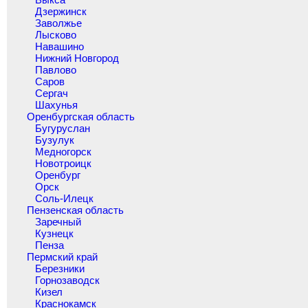
Дзержинск
Заволжье
Лысково
Навашино
Нижний Новгород
Павлово
Саров
Сергач
Шахунья
Оренбургская область
Бугуруслан
Бузулук
Медногорск
Новотроицк
Оренбург
Орск
Соль-Илецк
Пензенская область
Заречный
Кузнецк
Пенза
Пермский край
Березники
Горнозаводск
Кизел
Краснокамск