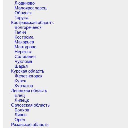
Людиново
Малоярославец
Обнинск
Таруса
Костромская область
Волгореченск
Галич
Кострома
Макарьев
Мантурово
Нерехта
Солигалич
Чухлома
Шарья
Курская область
Железногорск
Курск
Курчатов
Липецкая область
Елец
Липецк
Орловская область
Болхов
Ливны
Орёл
Рязанская область