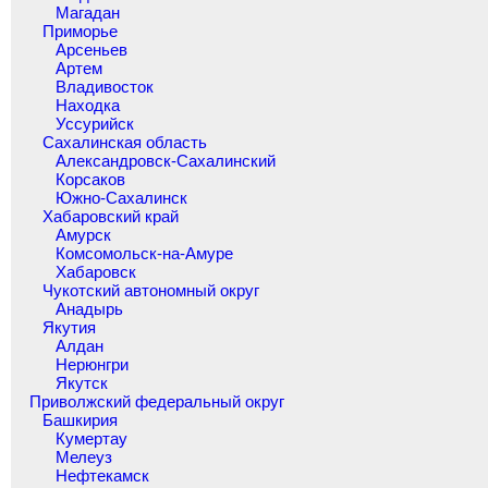
Магадан
Приморье
Арсеньев
Артем
Владивосток
Находка
Уссурийск
Сахалинская область
Александровск-Сахалинский
Корсаков
Южно-Сахалинск
Хабаровский край
Амурск
Комсомольск-на-Амуре
Хабаровск
Чукотский автономный округ
Анадырь
Якутия
Алдан
Нерюнгри
Якутск
Приволжский федеральный округ
Башкирия
Кумертау
Мелеуз
Нефтекамск