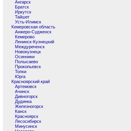
Ангарск
Братск
Иркутск
Тайшет
Усть-Илимск
Кемеровская область
Анжеро-Судженск
Кемерово
Ленинск-Кузнецкий
Междуреченск
Новокузнецк
Осинники
Полысаево
Прокопьевск
Топки
Юрга
Красноярский край
Артемовск
Ачинск
Дивногорск
Дудинка
Железногорск
Канск
Красноярск
Лесосибирск
Минусинск