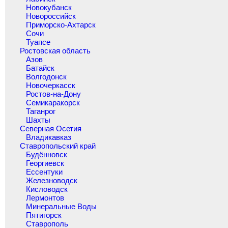
Новокубанск
Новороссийск
Приморско-Ахтарск
Сочи
Туапсе
Ростовская область
Азов
Батайск
Волгодонск
Новочеркасск
Ростов-на-Дону
Семикаракорск
Таганрог
Шахты
Северная Осетия
Владикавказ
Ставропольский край
Будённовск
Георгиевск
Ессентуки
Железноводск
Кисловодск
Лермонтов
Минеральные Воды
Пятигорск
Ставрополь