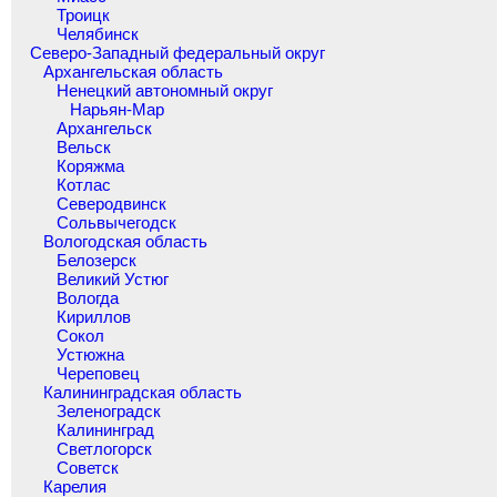
Троицк
Челябинск
Северо-Западный федеральный округ
Архангельская область
Ненецкий автономный округ
Нарьян-Мар
Архангельск
Вельск
Коряжма
Котлас
Северодвинск
Сольвычегодск
Вологодская область
Белозерск
Великий Устюг
Вологда
Кириллов
Сокол
Устюжна
Череповец
Калининградская область
Зеленоградск
Калининград
Светлогорск
Советск
Карелия