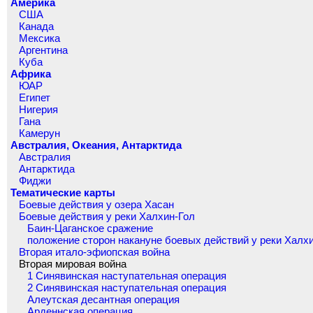
Америка
США
Канада
Мексика
Аргентина
Куба
Африка
ЮАР
Египет
Нигерия
Гана
Камерун
Австралия, Океания, Антарктида
Австралия
Антарктида
Фиджи
Тематические карты
Боевые действия у озера Хасан
Боевые действия у реки Халхин-Гол
Баин-Цаганское сражение
положение сторон накануне боевых действий у реки Халх
Вторая итало-эфиопская война
Вторая мировая война
1 Синявинская наступательная операция
2 Синявинская наступательная операция
Алеутская десантная операция
Арденнская операция