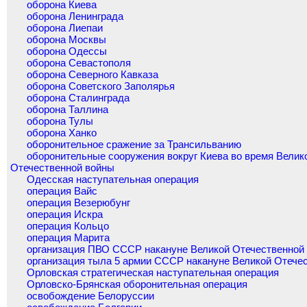
оборона Киева
оборона Ленинграда
оборона Лиепаи
оборона Москвы
оборона Одессы
оборона Севастополя
оборона Северного Кавказа
оборона Советского Заполярья
оборона Сталинграда
оборона Таллина
оборона Тулы
оборона Ханко
оборонительное сражение за Трансильванию
оборонительные сооружения вокруг Киева во время Велик
Отечественной войны
Одесская наступательная операция
операция Вайс
операция Везерюбунг
операция Искра
операция Кольцо
операция Марита
организация ПВО СССР накануне Великой Отечественной
организация тыла 5 армии СССР накануне Великой Отече
Орловская стратегическая наступательная операция
Орловско-Брянская оборонительная операция
освобождение Белоруссии