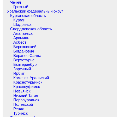
Чечня
Грозный
Уральский федеральный округ
Курганская область
Курган
Шадринск
Свердловская область
Алапаевск
Арамиль
Асбест
Березовский
Богданович
Верхняя Салда
Верхотурье
Екатеринбург
Заречный
Ирбит
Каменск-Уральский
Краснотурьинск
Красноуфимск
Невьянск
Нижний Тагил
Первоуральск
Полевской
Ревда
Туринск