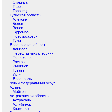
Старица
Тверь
Торопец
Тульская область
Алексин
Белев
Венев
Ефремов
Новомосковск
Тула
Ярославская область
Данилов
Переславль-Залесский
Пошехонье
Ростов
Рыбинск
Тутаев
Углич
Ярославль
Южный федеральный округ
Адыгея
Майкоп
Астраханская область
Астрахань
Ахтубинск
Знаменск