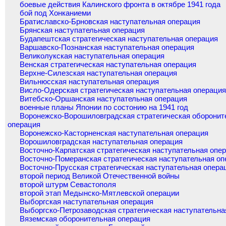
боевые действия Калинского фронта в октябре 1941 года
бой под Хонканиеми
Братиславско-Брновская наступательная операция
Брянская наступательная операция
Будапештская стратегическая наступательная операция
Варшавско-Познанская наступательная операция
Великолукская наступательная операция
Венская стратегическая наступательная операция
Верхне-Силезская наступательная операция
Вильнюсская наступательная операция
Висло-Одерская стратегическая наступательная операци
Витебско-Оршанская наступательная операция
военные планы Японии по состонию на 1941 год
Воронежско-Ворошиловградская стратегическая оборонит
операция
Воронежско-Касторненская наступательная операция
Ворошиловградская наступательная операция
Восточно-Карпатская стратегическая наступательная опе
Восточно-Померанская стратегическая наступательная оп
Восточно-Прусская стратегическая наступательная опера
второй период Великой Отечественной войны
второй штурм Севастополя
второй этап Медынско-Мятлевской операции
Выборгская наступательная операция
Выборгско-Петрозаводская стратегическая наступательна
Вяземская оборонительная операция