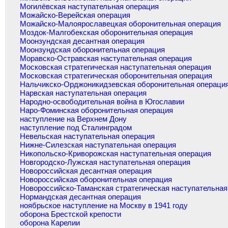
Могилёвская наступательная операция
Можайско-Верейская операция
Можайско-Малоярославецкая оборонительная операция
Моздок-Малгобекская оборонительная операция
Моонзундская десантная операция
Моонзундская оборонительная операция
Моравско-Остравская наступательная операция
Московская стратегическая наступательная операция
Московская стратегическая оборонительная операция
Нальчикско-Орджоникидзевская оборонительная операци
Нарвская наступательная операция
Народно-освободительная война в Югославии
Наро-Фоминская оборонительная операция
наступление на Верхнем Дону
наступление под Сталинградом
Невельская наступательная операция
Нижне-Силезская наступательная операция
Никопольско-Криворожская наступательная операция
Новгородско-Лужская наступательная операция
Новороссийская десантная операция
Новороссийская оборонительная операция
Новороссийско-Таманская стратегическая наступательная
Нормандская десантная операция
ноябрьское наступление на Москву в 1941 году
оборона Брестской крепости
оборона Карелии