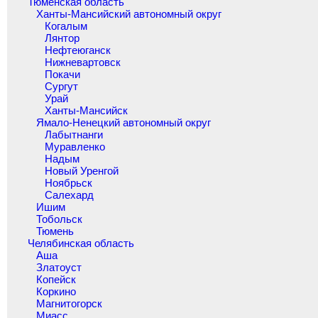
Тюменская область
Ханты-Мансийский автономный округ
Когалым
Лянтор
Нефтеюганск
Нижневартовск
Покачи
Сургут
Урай
Ханты-Мансийск
Ямало-Ненецкий автономный округ
Лабытнанги
Муравленко
Надым
Новый Уренгой
Ноябрьск
Салехард
Ишим
Тобольск
Тюмень
Челябинская область
Аша
Златоуст
Копейск
Коркино
Магнитогорск
Миасс