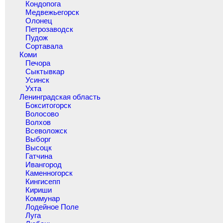
Кондопога
Медвежьегорск
Олонец
Петрозаводск
Пудож
Сортавала
Коми
Печора
Сыктывкар
Усинск
Ухта
Ленинградская область
Бокситогорск
Волосово
Волхов
Всеволожск
Выборг
Высоцк
Гатчина
Ивангород
Каменногорск
Кингисепп
Кириши
Коммунар
Лодейное Поле
Луга