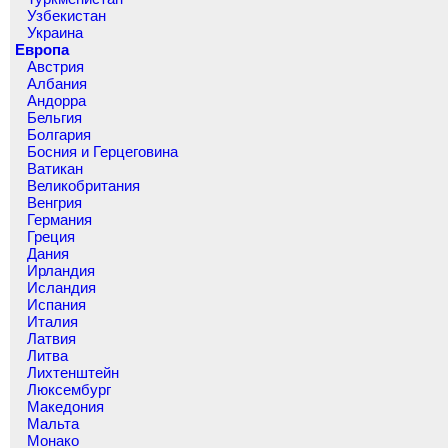
Узбекистан
Украина
Европа
Австрия
Албания
Андорра
Бельгия
Болгария
Босния и Герцеговина
Ватикан
Великобритания
Венгрия
Германия
Греция
Дания
Ирландия
Исландия
Испания
Италия
Латвия
Литва
Лихтенштейн
Люксембург
Македония
Мальта
Монако