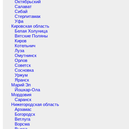
Октябрьский
Салават
Сибай
Стерлитамак
Уфа
Кировская область
Белая Холуница
Вятские Поляны
Киров
Котельнич
Луза
Омутнинск
Орлов
Советск
Сосновка
Уржум
Яранск
Марий Эл
Йошкар-Ола
Мордовия
Саранск
Нижегородская область
Арзамас
Богородск
Ветлуга
Ворсма
Выкса