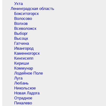
Ухта
Ленинградская область
Бокситогорск
Волосово
Волхов
Всеволожск
Выборг
Высоцк
Гатчина
Ивангород
Каменногорск
Кингисепп
Кириши
Коммунар
Лодейное Поле
Луга
Любань
Никольское
Новая Ладога
Отрадное
Пикалево