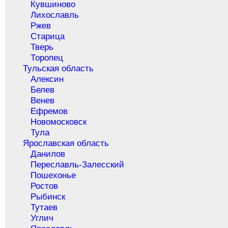
Кувшиново
Лихославль
Ржев
Старица
Тверь
Торопец
Тульская область
Алексин
Белев
Венев
Ефремов
Новомосковск
Тула
Ярославская область
Данилов
Переславль-Залесский
Пошехонье
Ростов
Рыбинск
Тутаев
Углич