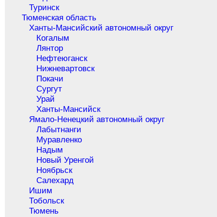
Туринск
Тюменская область
Ханты-Мансийский автономный округ
Когалым
Лянтор
Нефтеюганск
Нижневартовск
Покачи
Сургут
Урай
Ханты-Мансийск
Ямало-Ненецкий автономный округ
Лабытнанги
Муравленко
Надым
Новый Уренгой
Ноябрьск
Салехард
Ишим
Тобольск
Тюмень