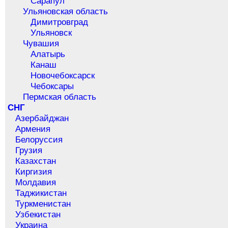
Сарапул
Ульяновская область
Димитровград
Ульяновск
Чувашия
Алатырь
Канаш
Новочебоксарск
Чебоксары
Пермская область
СНГ
Азербайджан
Армения
Белоруссия
Грузия
Казахстан
Киргизия
Молдавия
Таджикистан
Туркменистан
Узбекистан
Украина