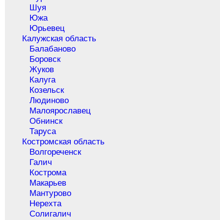
Шуя
Южа
Юрьевец
Калужская область
Балабаново
Боровск
Жуков
Калуга
Козельск
Людиново
Малоярославец
Обнинск
Таруса
Костромская область
Волгореченск
Галич
Кострома
Макарьев
Мантурово
Нерехта
Солигалич