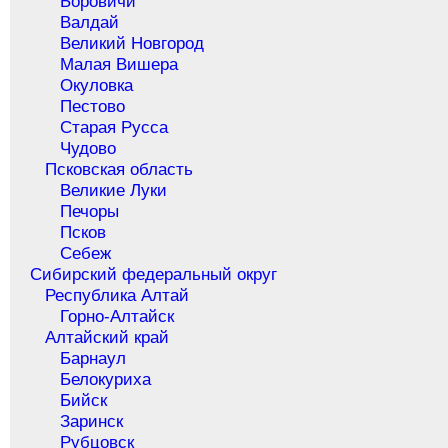
Боровичи
Валдай
Великий Новгород
Малая Вишера
Окуловка
Пестово
Старая Русса
Чудово
Псковская область
Великие Луки
Печоры
Псков
Себеж
Сибирский федеральный округ
Республика Алтай
Горно-Алтайск
Алтайский край
Барнаул
Белокуриха
Бийск
Заринск
Рубцовск