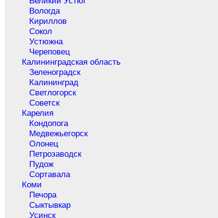
Великий Устюг
Вологда
Кириллов
Сокол
Устюжна
Череповец
Калининградская область
Зеленоградск
Калининград
Светлогорск
Советск
Карелия
Кондопога
Медвежьегорск
Олонец
Петрозаводск
Пудож
Сортавала
Коми
Печора
Сыктывкар
Усинск