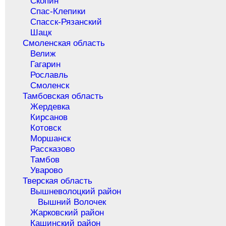
Скопин
Спас-Клепики
Спасск-Рязанский
Шацк
Смоленская область
Велиж
Гагарин
Рославль
Смоленск
Тамбовская область
Жердевка
Кирсанов
Котовск
Моршанск
Рассказово
Тамбов
Уварово
Тверская область
Вышневолоцкий район
Вышний Волочек
Жарковский район
Кашинский район