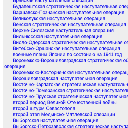
Брянская наступательная операция
Будапештская стратегическая наступательная опе
Варшавско-Познанская наступательная операция
Великолукская наступательная операция
Венская стратегическая наступательная операция
Верхне-Силезская наступательная операция
Вильнюсская наступательная операция
Висло-Одерская стратегическая наступательная о
Витебско-Оршанская наступательная операция
военные планы Японии по состонию на 1941 год
Воронежско-Ворошиловградская стратегическая о
операция
Воронежско-Касторненская наступательная опера
Ворошиловградская наступательная операция
Восточно-Карпатская стратегическая наступатель
Восточно-Померанская стратегическая наступател
Восточно-Прусская стратегическая наступательна
второй период Великой Отечественной войны
второй штурм Севастополя
второй этап Медынско-Мятлевской операции
Выборгская наступательная операция
Выборгско-Петрозаводская стратегическая наступ