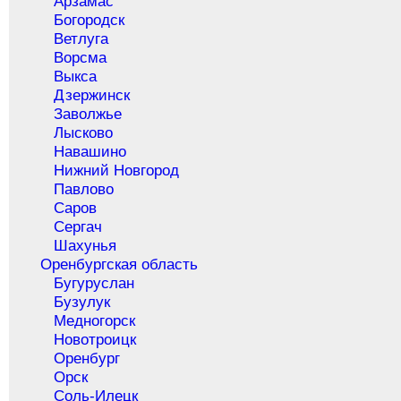
Арзамас
Богородск
Ветлуга
Ворсма
Выкса
Дзержинск
Заволжье
Лысково
Навашино
Нижний Новгород
Павлово
Саров
Сергач
Шахунья
Оренбургская область
Бугуруслан
Бузулук
Медногорск
Новотроицк
Оренбург
Орск
Соль-Илецк