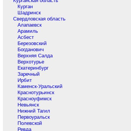
Курганская область
Курган
Шадринск
Свердловская область
Алапаевск
Арамиль
Асбест
Березовский
Богданович
Верхняя Салда
Верхотурье
Екатеринбург
Заречный
Ирбит
Каменск-Уральский
Краснотурьинск
Красноуфимск
Невьянск
Нижний Тагил
Первоуральск
Полевской
Ревда