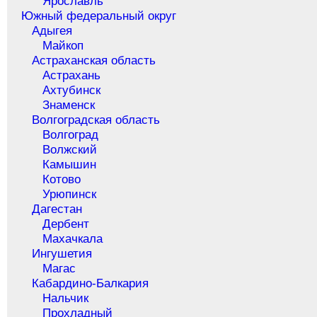
Ярославль
Южный федеральный округ
Адыгея
Майкоп
Астраханская область
Астрахань
Ахтубинск
Знаменск
Волгоградская область
Волгоград
Волжский
Камышин
Котово
Урюпинск
Дагестан
Дербент
Махачкала
Ингушетия
Магас
Кабардино-Балкария
Нальчик
Прохладный