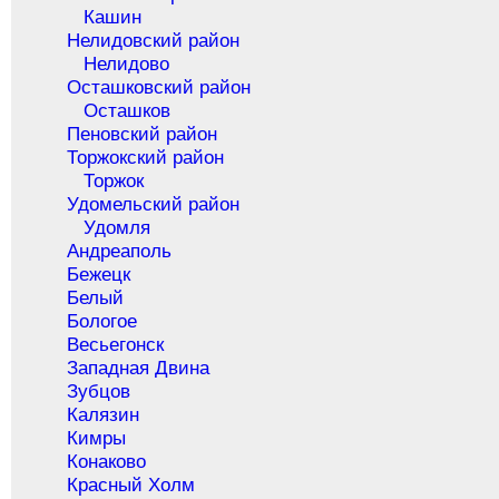
Кашин
Нелидовский район
Нелидово
Осташковский район
Осташков
Пеновский район
Торжокский район
Торжок
Удомельский район
Удомля
Андреаполь
Бежецк
Белый
Бологое
Весьегонск
Западная Двина
Зубцов
Калязин
Кимры
Конаково
Красный Холм