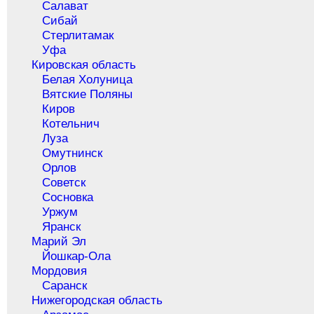
Салават
Сибай
Стерлитамак
Уфа
Кировская область
Белая Холуница
Вятские Поляны
Киров
Котельнич
Луза
Омутнинск
Орлов
Советск
Сосновка
Уржум
Яранск
Марий Эл
Йошкар-Ола
Мордовия
Саранск
Нижегородская область