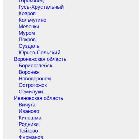
Гороховец
Гусь-Хрустальный
Ковров
Кольчугино
Меленки
Муром
Покров
Суздаль
Юрьев-Польский
Воронежская область
Борисоглебск
Воронеж
Нововоронеж
Острогожск
Семилуки
Ивановская область
Вичуга
Иваново
Кинешма
Родники
Тейково
Фурманов