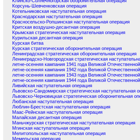
Клинско-Солнечногорская оборонительная операция
Корсунь-Шевченковская операция
Котельниковская наступательная операция
Краснодарская наступательная операция
Красносельско-Ропшинская наступательная операция
Критская воздушно-десантная операция
Крымская стратегическая наступательная операция
Курильская десантная операция
Курская битва
Курская стратегическая оборонительная операция
Ленинградская стратегическая оборонительная операция
Ленинградско-Новгородская стратегическая наступательн
летне-осенняя кампания 1941 года Великой Отечественно
летне-осенняя кампания 1942 года Великой Отечественно
летне-осенняя кампания 1943 года Великой Отечественно
летне-осенняя кампания 1944 года Великой Отечественно
Ливийская наступательная операция
Львовско-Сандомирская стратегическая наступательная 
Львовско-Черновицкая стратегическая оборонительная оп
Любанская наступательная операция
Люблин-Брестская наступательная операция
Маас-Рейнская наступательная операция
Малайская десантная операция
Маньчжурская стратегическая наступательная операция
Мгинская наступательная операция
Мелитопольская наступательная операция
Мемельская операция