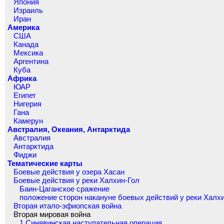
Япония
Израиль
Иран
Америка
США
Канада
Мексика
Аргентина
Куба
Африка
ЮАР
Египет
Нигерия
Гана
Камерун
Австралия, Океания, Антарктида
Австралия
Антарктида
Фиджи
Тематические карты
Боевые действия у озера Хасан
Боевые действия у реки Халхин-Гол
Баин-Цаганское сражение
положение сторон накануне боевых действий у реки Халх
Вторая итало-эфиопская война
Вторая мировая война
1 Синявинская наступательная операция