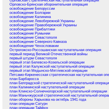
Орловская стратегическая наступательная операция
Орловско-Брянская оборонительная операция
освобождение Белоруссии
освобождение Болгарии
освобождение Калинина
освобождение Левобережной Украины
освобождение Правобережной Украины
освобождение Прибалтики
освобождение Румынии
освобождение Севастополя
освобождение Северного Кавказа
освобождение Чехословакии
Острогожско-Россошанская наступательная операция
первый период Великой Отечественной войны
первый штурм Севастополя
первый этап Белевско-Козельской операции
первый этап Калужской наступательной операции
первый этап Медынско-Мятлевской операции
Петсамо-Киркенесская стратегическая наступательная оп
план Барбаросса
план Белградской стратегической наступательной операц
план Калининской наступательной операции
план Клинско-Солнечногорской наступательной операции
план Маньчжурской стратегической наступательной опера
план обороны Харькова на октябрь 1941 года
план операции Сатурн
план операции Тайфун