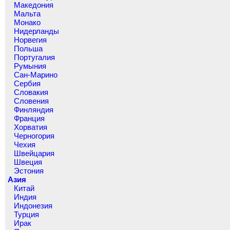
Македония
Мальта
Монако
Нидерланды
Норвегия
Польша
Португалия
Румыния
Сан-Марино
Сербия
Словакия
Словения
Финляндия
Франция
Хорватия
Черногория
Чехия
Швейцария
Швеция
Эстония
Азия
Китай
Индия
Индонезия
Турция
Ирак