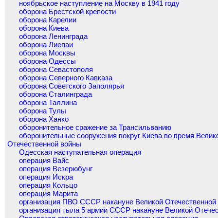
ноябрьское наступление на Москву в 1941 году
оборона Брестской крепости
оборона Карелии
оборона Киева
оборона Ленинграда
оборона Лиепаи
оборона Москвы
оборона Одессы
оборона Севастополя
оборона Северного Кавказа
оборона Советского Заполярья
оборона Сталинграда
оборона Таллина
оборона Тулы
оборона Ханко
оборонительное сражение за Трансильванию
оборонительные сооружения вокруг Киева во время Велик
Отечественной войны
Одесская наступательная операция
операция Вайс
операция Везерюбунг
операция Искра
операция Кольцо
операция Марита
организация ПВО СССР накануне Великой Отечественной
организация тыла 5 армии СССР накануне Великой Отече