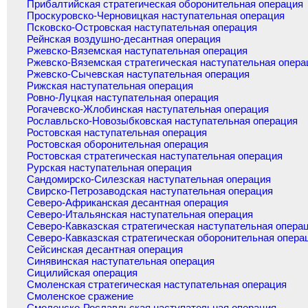
Прибалтийская стратегическая оборонительная операция
Проскуровско-Черновицкая наступательная операция
Псковско-Островская наступательная операция
Рейнская воздушно-десантная операция
Ржевско-Вяземская наступательная операция
Ржевско-Вяземская стратегическая наступательная опера
Ржевско-Сычевская наступательная операция
Рижская наступательная операция
Ровно-Луцкая наступательная операция
Рогачевско-Жлобинская наступательная операция
Рославльско-Новозыбковская наступательная операция
Ростовская наступательная операция
Ростовская оборонительная операция
Ростовская стратегическая наступательная операция
Рурская наступательная операция
Сандомирско-Силезская наступательная операция
Свирско-Петрозаводская наступательная операция
Северо-Африканская десантная операция
Северо-Итальянская наступательная операция
Северо-Кавказская стратегическая наступательная опера
Северо-Кавказская стратегическая оборонительная опера
Сейсинская десантная операция
Синявинская наступательная операция
Сицилийская операция
Смоленская стратегическая наступательная операция
Смоленское сражение
Смоленско-Рославльская наступательная операция