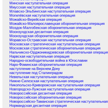
Минская наступательная операция
Миусская наступательная операция
Млавско-Эльбингская наступательная операция
Могилёвская наступательная операция
Можайско-Верейская операция
Можайско-Малоярославецкая оборонительная операция
Моздок-Малгобекская оборонительная операция
Моонзундская десантная операция
Моонзундская оборонительная операция
Моравско-Остравская наступательная операция
Московская стратегическая наступательная операция
Московская стратегическая оборонительная операция
Нальчикско-Орджоникидзевская оборонительная операци
Нарвская наступательная операция
Народно-освободительная война в Югославии
Наро-Фоминская оборонительная операция
наступление на Верхнем Дону
наступление под Сталинградом
Невельская наступательная операция
Нижне-Силезская наступательная операция
Никопольско-Криворожская наступательная операция
Новгородско-Лужская наступательная операция
Новороссийская десантная операция
Новороссийская оборонительная операция
Новороссийско-Таманская стратегическая наступательная
Нормандская десантная операция