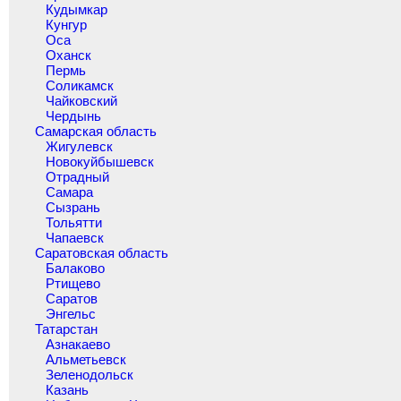
Кудымкар
Кунгур
Оса
Оханск
Пермь
Соликамск
Чайковский
Чердынь
Самарская область
Жигулевск
Новокуйбышевск
Отрадный
Самара
Сызрань
Тольятти
Чапаевск
Саратовская область
Балаково
Ртищево
Саратов
Энгельс
Татарстан
Азнакаево
Альметьевск
Зеленодольск
Казань