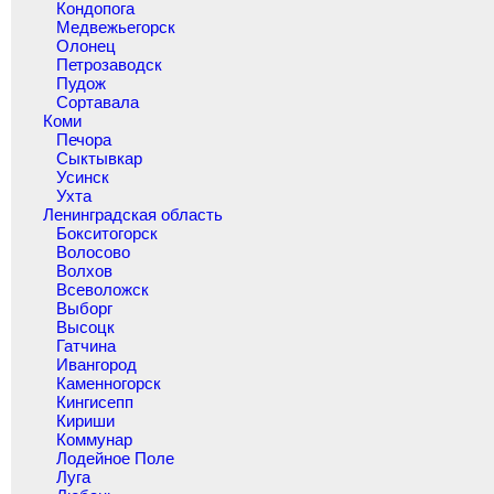
Кондопога
Медвежьегорск
Олонец
Петрозаводск
Пудож
Сортавала
Коми
Печора
Сыктывкар
Усинск
Ухта
Ленинградская область
Бокситогорск
Волосово
Волхов
Всеволожск
Выборг
Высоцк
Гатчина
Ивангород
Каменногорск
Кингисепп
Кириши
Коммунар
Лодейное Поле
Луга