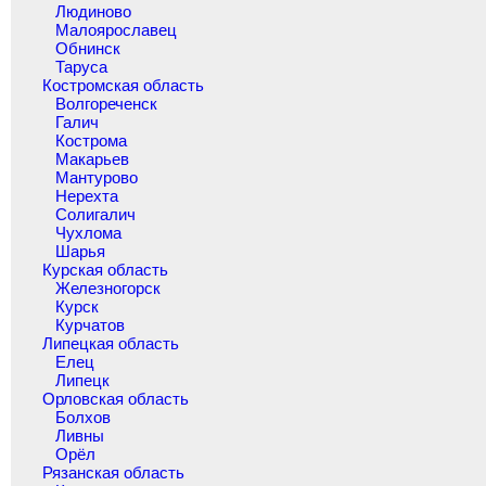
Людиново
Малоярославец
Обнинск
Таруса
Костромская область
Волгореченск
Галич
Кострома
Макарьев
Мантурово
Нерехта
Солигалич
Чухлома
Шарья
Курская область
Железногорск
Курск
Курчатов
Липецкая область
Елец
Липецк
Орловская область
Болхов
Ливны
Орёл
Рязанская область