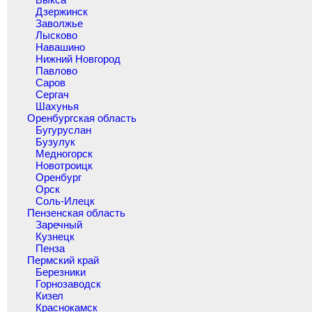
Дзержинск
Заволжье
Лысково
Навашино
Нижний Новгород
Павлово
Саров
Сергач
Шахунья
Оренбургская область
Бугуруслан
Бузулук
Медногорск
Новотроицк
Оренбург
Орск
Соль-Илецк
Пензенская область
Заречный
Кузнецк
Пенза
Пермский край
Березники
Горнозаводск
Кизел
Краснокамск