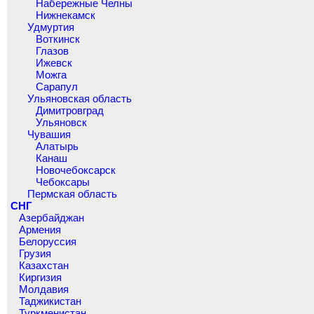
Набережные Челны
Нижнекамск
Удмуртия
Воткинск
Глазов
Ижевск
Можга
Сарапул
Ульяновская область
Димитровград
Ульяновск
Чувашия
Алатырь
Канаш
Новочебоксарск
Чебоксары
Пермская область
СНГ
Азербайджан
Армения
Белоруссия
Грузия
Казахстан
Киргизия
Молдавия
Таджикистан
Туркменистан