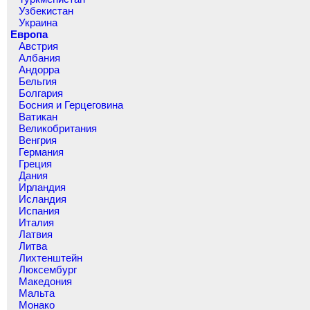
Узбекистан
Украина
Европа
Австрия
Албания
Андорра
Бельгия
Болгария
Босния и Герцеговина
Ватикан
Великобритания
Венгрия
Германия
Греция
Дания
Ирландия
Исландия
Испания
Италия
Латвия
Литва
Лихтенштейн
Люксембург
Македония
Мальта
Монако