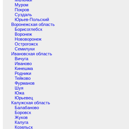
Муром
Покров
Суздаль
Юрьев-Польский
Воронежская область
Борисоглебск
Воронеж
Нововоронеж
Острогожск
Семилуки
Ивановская область
Вичуга
Иваново
Кинешма
Родники
Тейково
Фурманов
Шуя
Южа
Юрьевец
Калужская область
Балабаново
Боровск
Жуков
Калуга
Козельск