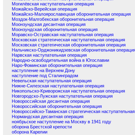
Могилёвская наступательная операция
Можайско-Верейская операция
Можайско-Малоярославецкая оборонительная операция
Моздок-Малгобекская оборонительная операция
Моонзундская десантная операция
Моонзундская оборонительная операция
Моравско-Остравская наступательная операция
Московская стратегическая наступательная операция
Московская стратегическая оборонительная операция
Нальчикско-Орджоникидзевская оборонительная операци
Нарвская наступательная операция
Народно-освободительная война в Югославии
Наро-Фоминская оборонительная операция
наступление на Верхнем Дону
наступление под Сталинградом
Невельская наступательная операция
Нижне-Силезская наступательная операция
Никопольско-Криворожская наступательная операция
Новгородско-Лужская наступательная операция
Новороссийская десантная операция
Новороссийская оборонительная операция
Новороссийско-Таманская стратегическая наступательная
Нормандская десантная операция
ноябрьское наступление на Москву в 1941 году
оборона Брестской крепости
оборона Карелии