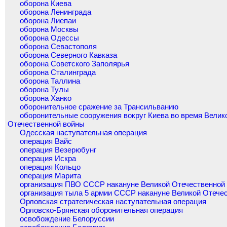
оборона Киева
оборона Ленинграда
оборона Лиепаи
оборона Москвы
оборона Одессы
оборона Севастополя
оборона Северного Кавказа
оборона Советского Заполярья
оборона Сталинграда
оборона Таллина
оборона Тулы
оборона Ханко
оборонительное сражение за Трансильванию
оборонительные сооружения вокруг Киева во время Велик
Отечественной войны
Одесская наступательная операция
операция Вайс
операция Везерюбунг
операция Искра
операция Кольцо
операция Марита
организация ПВО СССР накануне Великой Отечественной
организация тыла 5 армии СССР накануне Великой Отече
Орловская стратегическая наступательная операция
Орловско-Брянская оборонительная операция
освобождение Белоруссии