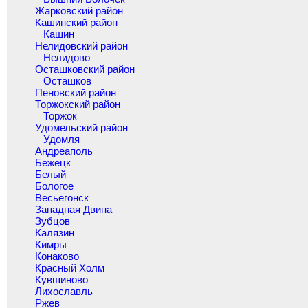
Жарковский район
Кашинский район
Кашин
Нелидовский район
Нелидово
Осташковский район
Осташков
Пеновский район
Торжокский район
Торжок
Удомельский район
Удомля
Андреаполь
Бежецк
Белый
Бологое
Весьегонск
Западная Двина
Зубцов
Калязин
Кимры
Конаково
Красный Холм
Кувшиново
Лихославль
Ржев