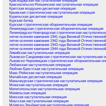
Краснодарская наступательная операция
Красносельско-Ропшинская наступательная операция
Критская воздушно-десантная операция
Крымская стратегическая наступательная операция
Курильская десантная операция
Курская битва
Курская стратегическая оборонительная операция
Ленинградская стратегическая оборонительная операция
Ленинградско-Новгородская стратегическая наступательн
летне-осенняя кампания 1941 года Великой Отечественно
летне-осенняя кампания 1942 года Великой Отечественно
летне-осенняя кампания 1943 года Великой Отечественно
летне-осенняя кампания 1944 года Великой Отечественно
Ливийская наступательная операция
Львовско-Сандомирская стратегическая наступательная 
Львовско-Черновицкая стратегическая оборонительная оп
Любанская наступательная операция
Люблин-Брестская наступательная операция
Маас-Рейнская наступательная операция
Малайская десантная операция
Маньчжурская стратегическая наступательная операция
Мгинская наступательная операция
Мелитопольская наступательная операция
Мемельская операция
Минская наступательная операция
Миусская наступательная операция
Млавско-Эльбингская наступательная операция