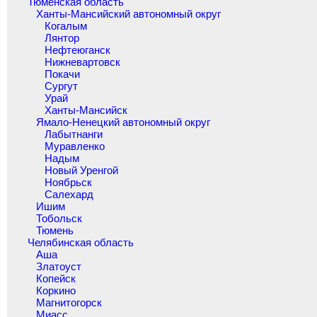
Тюменская область
Ханты-Мансийский автономный округ
Когалым
Лянтор
Нефтеюганск
Нижневартовск
Покачи
Сургут
Урай
Ханты-Мансийск
Ямало-Ненецкий автономный округ
Лабытнанги
Муравленко
Надым
Новый Уренгой
Ноябрьск
Салехард
Ишим
Тобольск
Тюмень
Челябинская область
Аша
Златоуст
Копейск
Коркино
Магнитогорск
Миасс