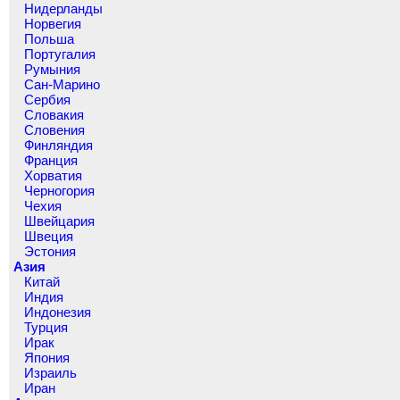
Нидерланды
Норвегия
Польша
Португалия
Румыния
Сан-Марино
Сербия
Словакия
Словения
Финляндия
Франция
Хорватия
Черногория
Чехия
Швейцария
Швеция
Эстония
Азия
Китай
Индия
Индонезия
Турция
Ирак
Япония
Израиль
Иран