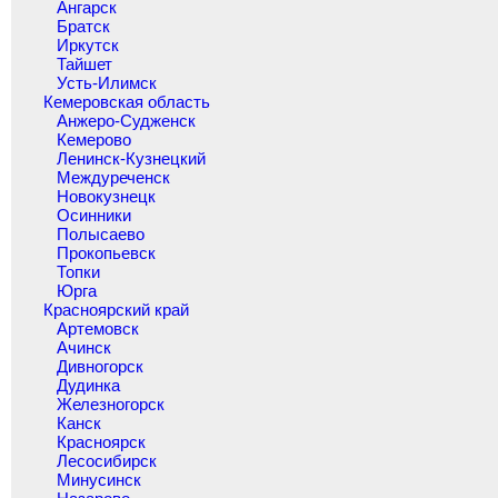
Ангарск
Братск
Иркутск
Тайшет
Усть-Илимск
Кемеровская область
Анжеро-Судженск
Кемерово
Ленинск-Кузнецкий
Междуреченск
Новокузнецк
Осинники
Полысаево
Прокопьевск
Топки
Юрга
Красноярский край
Артемовск
Ачинск
Дивногорск
Дудинка
Железногорск
Канск
Красноярск
Лесосибирск
Минусинск