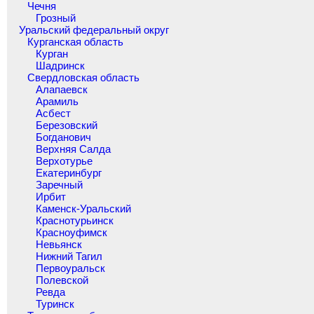
Чечня
Грозный
Уральский федеральный округ
Курганская область
Курган
Шадринск
Свердловская область
Алапаевск
Арамиль
Асбест
Березовский
Богданович
Верхняя Салда
Верхотурье
Екатеринбург
Заречный
Ирбит
Каменск-Уральский
Краснотурьинск
Красноуфимск
Невьянск
Нижний Тагил
Первоуральск
Полевской
Ревда
Туринск