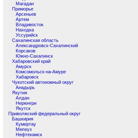
Магадан
Приморье
Арсеньев
Артем
Владивосток
Находка
Уссурийск
Сахалинская область
Александровск-Сахалинский
Корсаков
Южно-Сахалинск
Хабаровский край
Амурск
Комсомольск-на-Амуре
Хабаровск
Чукотский автономный округ
Анадырь
Якутия
Алдан
Нерюнгри
Якутск
Приволжский федеральный округ
Башкирия
Кумертау
Мелеуз
Нефтекамск