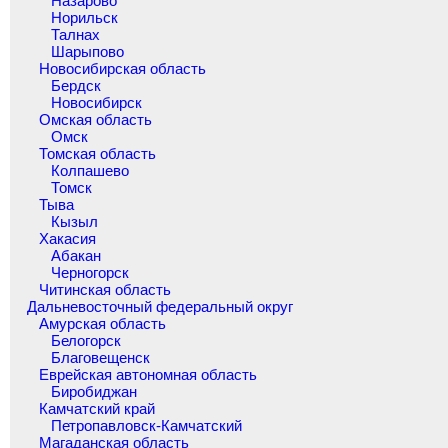
Назарово
Норильск
Талнах
Шарыпово
Новосибирская область
Бердск
Новосибирск
Омская область
Омск
Томская область
Колпашево
Томск
Тыва
Кызыл
Хакасия
Абакан
Черногорск
Читинская область
Дальневосточный федеральный округ
Амурская область
Белогорск
Благовещенск
Еврейская автономная область
Биробиджан
Камчатский край
Петропавловск-Камчатский
Магаданская область