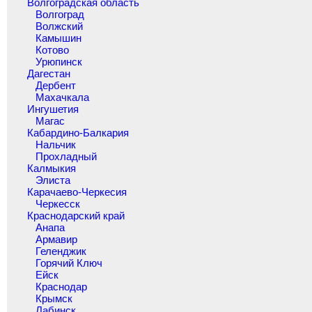
Волгоградская область
Волгоград
Волжский
Камышин
Котово
Урюпинск
Дагестан
Дербент
Махачкала
Ингушетия
Магас
Кабардино-Балкария
Нальчик
Прохладный
Калмыкия
Элиста
Карачаево-Черкесия
Черкесск
Краснодарский край
Анапа
Армавир
Геленджик
Горячий Ключ
Ейск
Краснодар
Крымск
Лабинск