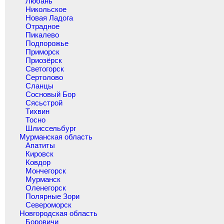
Любань
Никольское
Новая Ладога
Отрадное
Пикалево
Подпорожье
Приморск
Приозёрск
Светогорск
Сертолово
Сланцы
Сосновый Бор
Сясьстрой
Тихвин
Тосно
Шлиссельбург
Мурманская область
Апатиты
Кировск
Ковдор
Мончегорск
Мурманск
Оленегорск
Полярные Зори
Североморск
Новгородская область
Боровичи