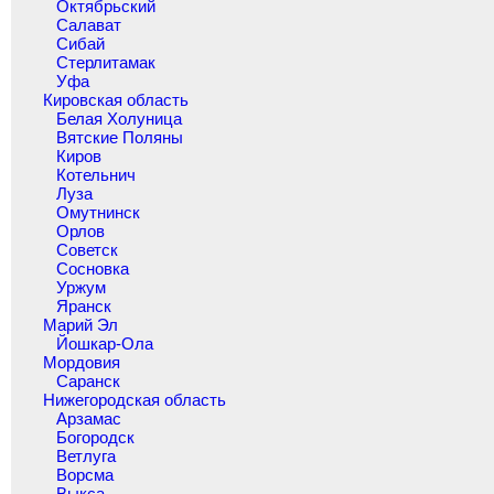
Октябрьский
Салават
Сибай
Стерлитамак
Уфа
Кировская область
Белая Холуница
Вятские Поляны
Киров
Котельнич
Луза
Омутнинск
Орлов
Советск
Сосновка
Уржум
Яранск
Марий Эл
Йошкар-Ола
Мордовия
Саранск
Нижегородская область
Арзамас
Богородск
Ветлуга
Ворсма
Выкса