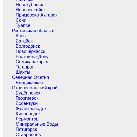
Новокубанск
Новороссийск
Приморско-Ахтарск
Сочи
Туапсе
Ростовская область
Азов
Батайск
Волгодонск
Новочеркасск
Ростов-на-Дону
Семикаракорск
Таганрог
Шахты
Северная Осетия
Владикавказ
Ставропольский край
Будённовск
Георгиевск
Ессентуки
Железноводск
Кисловодск
Лермонтов
Минеральные Воды
Пятигорск
Ставрополь