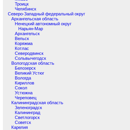
Троицк
Челябинск
Северо-Западный федеральный округ
Архангельская область
Ненецкий автономный округ
Нарьян-Мар
Архангельск
Вельск
Коряжма
Котлас
Северодвинск
Сольвычегодск
Вологодская область
Белозерск
Великий Устюг
Вологда
Кириллов
Сокол
Устюжна
Череповец
Калининградская область
Зеленоградск
Калининград
Светлогорск
Советск
Карелия