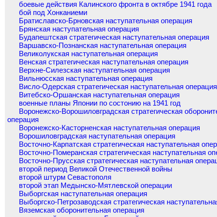
боевые действия Калинского фронта в октябре 1941 года
бой под Хонканиеми
Братиславско-Брновская наступательная операция
Брянская наступательная операция
Будапештская стратегическая наступательная операция
Варшавско-Познанская наступательная операция
Великолукская наступательная операция
Венская стратегическая наступательная операция
Верхне-Силезская наступательная операция
Вильнюсская наступательная операция
Висло-Одерская стратегическая наступательная операци
Витебско-Оршанская наступательная операция
военные планы Японии по состонию на 1941 год
Воронежско-Ворошиловградская стратегическая оборонит
операция
Воронежско-Касторненская наступательная операция
Ворошиловградская наступательная операция
Восточно-Карпатская стратегическая наступательная опе
Восточно-Померанская стратегическая наступательная оп
Восточно-Прусская стратегическая наступательная опера
второй период Великой Отечественной войны
второй штурм Севастополя
второй этап Медынско-Мятлевской операции
Выборгская наступательная операция
Выборгско-Петрозаводская стратегическая наступательна
Вяземская оборонительная операция