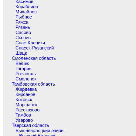
Касимов
Кораблино
Михайлов
Рыбное
Ряжск
Рязань
Сасово
Скопин
Спас-Клепики
Спасск-Рязанский
Шацк
Смоленская область
Велиж
Гагарин
Рославль
Смоленск
Тамбовская область
Жердевка
Кирсанов
Котовск
Моршанск
Рассказово
Тамбов
Уварово
Тверская область
Вышневолоцкий район
Вышний Волочек