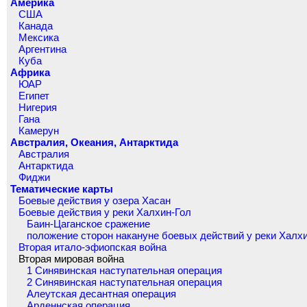
Америка
США
Канада
Мексика
Аргентина
Куба
Африка
ЮАР
Египет
Нигерия
Гана
Камерун
Австралия, Океания, Антарктида
Австралия
Антарктида
Фиджи
Тематические карты
Боевые действия у озера Хасан
Боевые действия у реки Халхин-Гол
Баин-Цаганское сражение
положение сторон накануне боевых действий у реки Халх
Вторая итало-эфиопская война
Вторая мировая война
1 Синявинская наступательная операция
2 Синявинская наступательная операция
Алеутская десантная операция
Арденнская операция