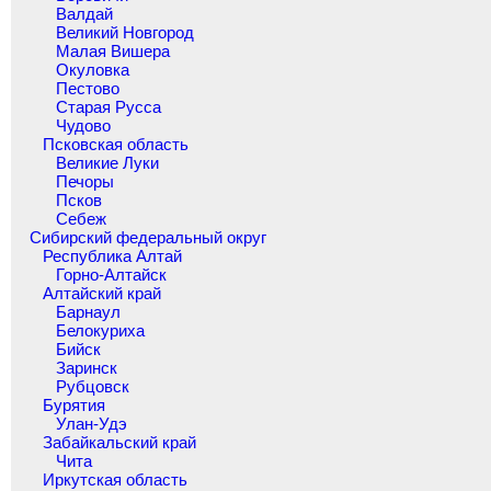
Валдай
Великий Новгород
Малая Вишера
Окуловка
Пестово
Старая Русса
Чудово
Псковская область
Великие Луки
Печоры
Псков
Себеж
Сибирский федеральный округ
Республика Алтай
Горно-Алтайск
Алтайский край
Барнаул
Белокуриха
Бийск
Заринск
Рубцовск
Бурятия
Улан-Удэ
Забайкальский край
Чита
Иркутская область