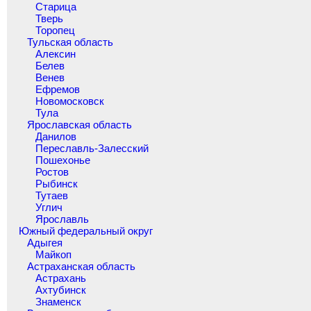
Старица
Тверь
Торопец
Тульская область
Алексин
Белев
Венев
Ефремов
Новомосковск
Тула
Ярославская область
Данилов
Переславль-Залесский
Пошехонье
Ростов
Рыбинск
Тутаев
Углич
Ярославль
Южный федеральный округ
Адыгея
Майкоп
Астраханская область
Астрахань
Ахтубинск
Знаменск