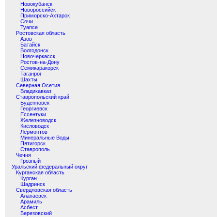
Новокубанск
Новороссийск
Приморско-Ахтарск
Сочи
Туапсе
Ростовская область
Азов
Батайск
Волгодонск
Новочеркасск
Ростов-на-Дону
Семикаракорск
Таганрог
Шахты
Северная Осетия
Владикавказ
Ставропольский край
Будённовск
Георгиевск
Ессентуки
Железноводск
Кисловодск
Лермонтов
Минеральные Воды
Пятигорск
Ставрополь
Чечня
Грозный
Уральский федеральный округ
Курганская область
Курган
Шадринск
Свердловская область
Алапаевск
Арамиль
Асбест
Березовский