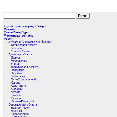
Карты стран и городов мира
Москва
Санкт-Петербург
Московская область
Россия
Центральный федеральный округ
Белгородская область
Белгород
Старый Оскол
Брянская область
Брянск
Новозыбков
Унеча
Владимирская область
Владимир
Вязники
Гороховец
Гусь-Хрустальный
Ковров
Кольчугино
Меленки
Муром
Покров
Суздаль
Юрьев-Польский
Воронежская область
Борисоглебск
Воронеж
Нововоронеж