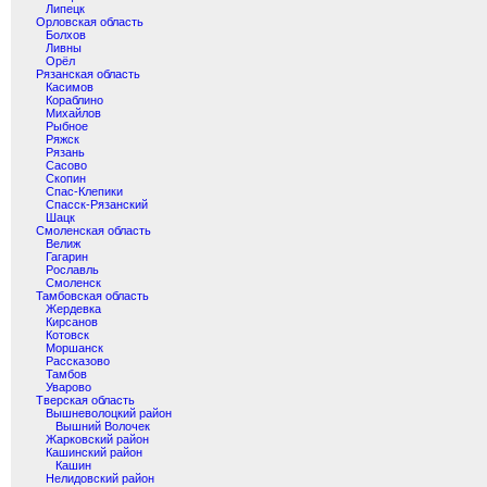
Липецк
Орловская область
Болхов
Ливны
Орёл
Рязанская область
Касимов
Кораблино
Михайлов
Рыбное
Ряжск
Рязань
Сасово
Скопин
Спас-Клепики
Спасск-Рязанский
Шацк
Смоленская область
Велиж
Гагарин
Рославль
Смоленск
Тамбовская область
Жердевка
Кирсанов
Котовск
Моршанск
Рассказово
Тамбов
Уварово
Тверская область
Вышневолоцкий район
Вышний Волочек
Жарковский район
Кашинский район
Кашин
Нелидовский район