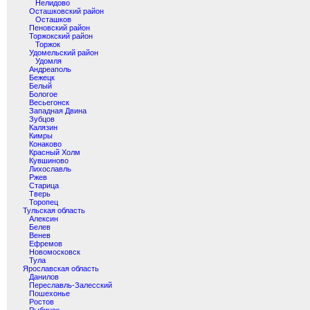
Нелидово
Осташковский район
Осташков
Пеновский район
Торжокский район
Торжок
Удомельский район
Удомля
Андреаполь
Бежецк
Белый
Бологое
Весьегонск
Западная Двина
Зубцов
Калязин
Кимры
Конаково
Красный Холм
Кувшиново
Лихославль
Ржев
Старица
Тверь
Торопец
Тульская область
Алексин
Белев
Венев
Ефремов
Новомосковск
Тула
Ярославская область
Данилов
Переславль-Залесский
Пошехонье
Ростов