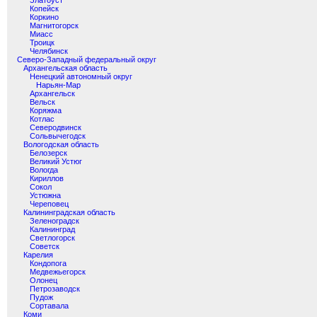
Златоуст
Копейск
Коркино
Магнитогорск
Миасс
Троицк
Челябинск
Северо-Западный федеральный округ
Архангельская область
Ненецкий автономный округ
Нарьян-Мар
Архангельск
Вельск
Коряжма
Котлас
Северодвинск
Сольвычегодск
Вологодская область
Белозерск
Великий Устюг
Вологда
Кириллов
Сокол
Устюжна
Череповец
Калининградская область
Зеленоградск
Калининград
Светлогорск
Советск
Карелия
Кондопога
Медвежьегорск
Олонец
Петрозаводск
Пудож
Сортавала
Коми