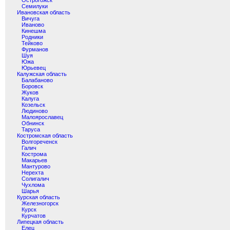
Острогожск
Семилуки
Ивановская область
Вичуга
Иваново
Кинешма
Родники
Тейково
Фурманов
Шуя
Южа
Юрьевец
Калужская область
Балабаново
Боровск
Жуков
Калуга
Козельск
Людиново
Малоярославец
Обнинск
Таруса
Костромская область
Волгореченск
Галич
Кострома
Макарьев
Мантурово
Нерехта
Солигалич
Чухлома
Шарья
Курская область
Железногорск
Курск
Курчатов
Липецкая область
Елец