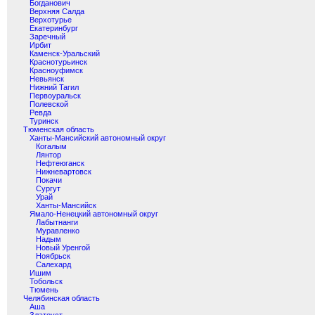
Богданович
Верхняя Салда
Верхотурье
Екатеринбург
Заречный
Ирбит
Каменск-Уральский
Краснотурьинск
Красноуфимск
Невьянск
Нижний Тагил
Первоуральск
Полевской
Ревда
Туринск
Тюменская область
Ханты-Мансийский автономный округ
Когалым
Лянтор
Нефтеюганск
Нижневартовск
Покачи
Сургут
Урай
Ханты-Мансийск
Ямало-Ненецкий автономный округ
Лабытнанги
Муравленко
Надым
Новый Уренгой
Ноябрьск
Салехард
Ишим
Тобольск
Тюмень
Челябинская область
Аша