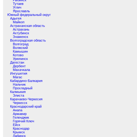
Рыбинск
Тутаев
Углич
Ярославль
Южный федеральный округ
Адыгея
Майкоп
Астраханская область
Астрахань
Ахтубинск
Знаменск
Волгоградская область
Волгоград
Волжский
Камышин
Котово
Урюпинск
Дагестан
Дербент
Махачкала
Ингушетия
Магас
Кабардино-Балкария
Нальчик
Прохладный
Калмыкия
Элиста
Карачаево-Черкесия
Черкесск
Краснодарский край
Анапа
Армавир
Геленджик
Горячий Ключ
Ейск
Краснодар
Крымск
Лабинск