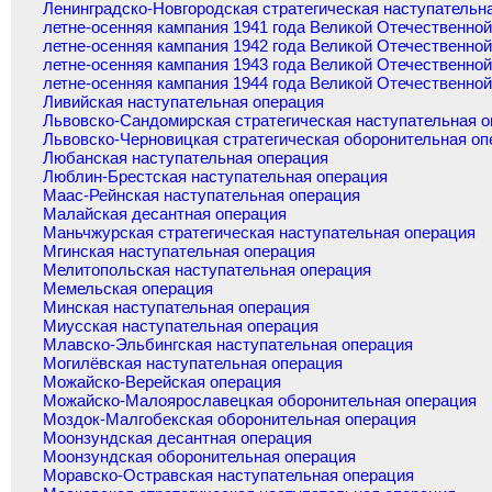
Ленинградско-Новгородская стратегическая наступательн
летне-осенняя кампания 1941 года Великой Отечественно
летне-осенняя кампания 1942 года Великой Отечественно
летне-осенняя кампания 1943 года Великой Отечественно
летне-осенняя кампания 1944 года Великой Отечественно
Ливийская наступательная операция
Львовско-Сандомирская стратегическая наступательная 
Львовско-Черновицкая стратегическая оборонительная оп
Любанская наступательная операция
Люблин-Брестская наступательная операция
Маас-Рейнская наступательная операция
Малайская десантная операция
Маньчжурская стратегическая наступательная операция
Мгинская наступательная операция
Мелитопольская наступательная операция
Мемельская операция
Минская наступательная операция
Миусская наступательная операция
Млавско-Эльбингская наступательная операция
Могилёвская наступательная операция
Можайско-Верейская операция
Можайско-Малоярославецкая оборонительная операция
Моздок-Малгобекская оборонительная операция
Моонзундская десантная операция
Моонзундская оборонительная операция
Моравско-Остравская наступательная операция