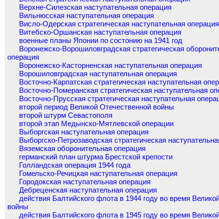
Верхне-Силезская наступательная операция
Вильнюсская наступательная операция
Висло-Одерская стратегическая наступательная операци
Витебско-Оршанская наступательная операция
военные планы Японии по состонию на 1941 год
Воронежско-Ворошиловградская стратегическая оборонит
операция
Воронежско-Касторненская наступательная операция
Ворошиловградская наступательная операция
Восточно-Карпатская стратегическая наступательная опе
Восточно-Померанская стратегическая наступательная оп
Восточно-Прусская стратегическая наступательная опера
второй период Великой Отечественной войны
второй штурм Севастополя
второй этап Медынско-Мятлевской операции
Выборгская наступательная операция
Выборгско-Петрозаводская стратегическая наступательна
Вяземская оборонительная операция
германский план штурма Брестской крепости
Голландская операция 1944 года
Гомельско-Речицкая наступательная операция
Городокская наступательная операция
Дебреценская наступательная операция
действия Балтийского флота в 1944 году во время Велико
войны
действия Балтийского флота в 1945 году во время Велико