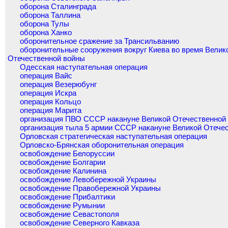
оборона Сталинграда
оборона Таллина
оборона Тулы
оборона Ханко
оборонительное сражение за Трансильванию
оборонительные сооружения вокруг Киева во время Велик
Отечественной войны
Одесская наступательная операция
операция Вайс
операция Везерюбунг
операция Искра
операция Кольцо
операция Марита
организация ПВО СССР накануне Великой Отечественной
организация тыла 5 армии СССР накануне Великой Отече
Орловская стратегическая наступательная операция
Орловско-Брянская оборонительная операция
освобождение Белоруссии
освобождение Болгарии
освобождение Калинина
освобождение Левобережной Украины
освобождение Правобережной Украины
освобождение Прибалтики
освобождение Румынии
освобождение Севастополя
освобождение Северного Кавказа