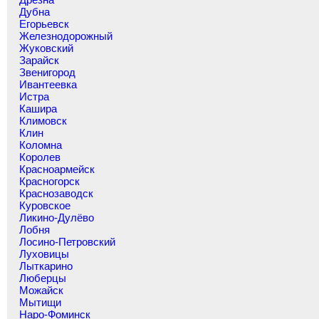
Дубна
Егорьевск
Железнодорожный
Жуковский
Зарайск
Звенигород
Ивантеевка
Истра
Кашира
Климовск
Клин
Коломна
Королев
Красноармейск
Красногорск
Краснозаводск
Куровское
Ликино-Дулёво
Лобня
Лосино-Петровский
Луховицы
Лыткарино
Люберцы
Можайск
Мытищи
Наро-Фоминск