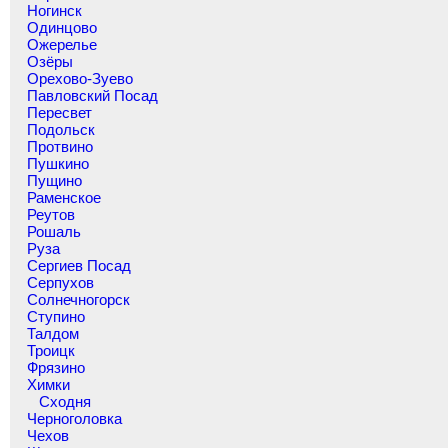
Ногинск
Одинцово
Ожерелье
Озёры
Орехово-Зуево
Павловский Посад
Пересвет
Подольск
Протвино
Пушкино
Пущино
Раменское
Реутов
Рошаль
Руза
Сергиев Посад
Серпухов
Солнечногорск
Ступино
Талдом
Троицк
Фрязино
Химки
Сходня
Черноголовка
Чехов