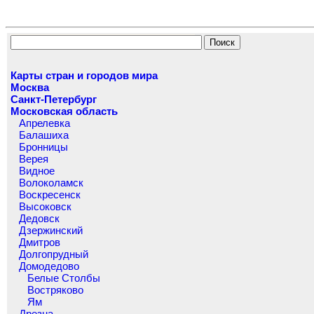
Карты стран и городов мира
Москва
Санкт-Петербург
Московская область
Апрелевка
Балашиха
Бронницы
Верея
Видное
Волоколамск
Воскресенск
Высоковск
Дедовск
Дзержинский
Дмитров
Долгопрудный
Домодедово
Белые Столбы
Востряково
Ям
Дрезна