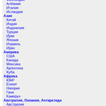
Албания
Италия
Исландия
Азия
Китай
Индия
Индонезия
Турция
Ирак
Япония
Израиль
Иран
Америка
США
Канада
Мексика
Аргентина
Куба
Африка
ЮАР
Египет
Нигерия
Гана
Камерун
Австралия, Океания, Антарктида
Австралия