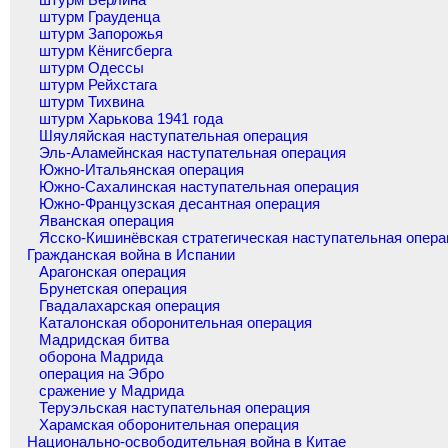
штурм Грауденца
штурм Запорожья
штурм Кёнигсберга
штурм Одессы
штурм Рейхстага
штурм Тихвина
штурм Харькова 1941 года
Шяуляйская наступательная операция
Эль-Аламейнская наступательная операция
Южно-Итальянская операция
Южно-Сахалинская наступательная операция
Южно-Французская десантная операция
Яванская операция
Ясско-Кишинёвская стратегическая наступательная опера
Гражданская война в Испании
Арагонская операция
Брунетская операция
Гвадалахарская операция
Каталонская оборонительная операция
Мадридская битва
оборона Мадрида
операция на Эбро
сражение у Мадрида
Теруэльская наступательная операция
Харамская оборонительная операция
Национально-освободительная война в Китае