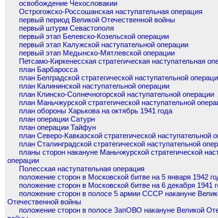
освобождение Чехословакии
Острогожско-Россошанская наступательная операция
первый период Великой Отечественной войны
первый штурм Севастополя
первый этап Белевско-Козельской операции
первый этап Калужской наступательной операции
первый этап Медынско-Мятлевской операции
Петсамо-Киркенесская стратегическая наступательная оп
план Барбаросса
план Белградской стратегической наступательной операц
план Калининской наступательной операции
план Клинско-Солнечногорской наступательной операции
план Маньчжурской стратегической наступательной опера
план обороны Харькова на октябрь 1941 года
план операции Сатурн
план операции Тайфун
план Северо-Кавказской стратегической наступательной 
план Сталинградской стратегической наступательной опе
планы сторон накануне Маньчжурской стратегической нас
операции
Полесская наступательная операция
положение сторон в Московской битве на 5 января 1942 го
положение сторон в Московской битве на 6 декабря 1941 
положение сторон в полосе 5 армии СССР накануне Велик
Отечественной войны
положение сторон в полосе ЗапОВО накануне Великой От