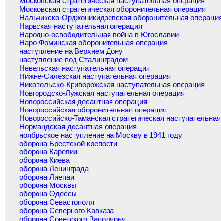
Московская стратегическая наступательная операция
Московская стратегическая оборонительная операция
Нальчикско-Орджоникидзевская оборонительная операци
Нарвская наступательная операция
Народно-освободительная война в Югославии
Наро-Фоминская оборонительная операция
наступление на Верхнем Дону
наступление под Сталинградом
Невельская наступательная операция
Нижне-Силезская наступательная операция
Никопольско-Криворожская наступательная операция
Новгородско-Лужская наступательная операция
Новороссийская десантная операция
Новороссийская оборонительная операция
Новороссийско-Таманская стратегическая наступательная
Нормандская десантная операция
ноябрьское наступление на Москву в 1941 году
оборона Брестской крепости
оборона Карелии
оборона Киева
оборона Ленинграда
оборона Лиепаи
оборона Москвы
оборона Одессы
оборона Севастополя
оборона Северного Кавказа
оборона Советского Заполярья