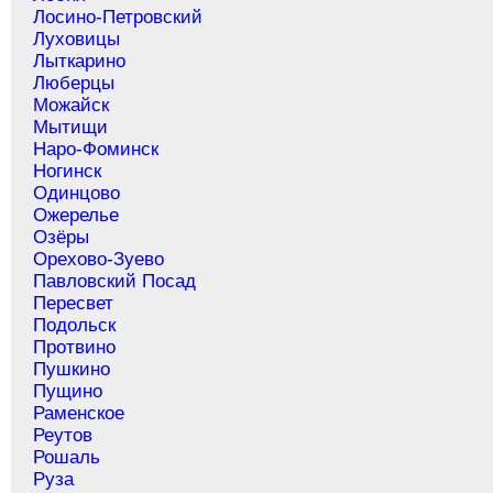
Лосино-Петровский
Луховицы
Лыткарино
Люберцы
Можайск
Мытищи
Наро-Фоминск
Ногинск
Одинцово
Ожерелье
Озёры
Орехово-Зуево
Павловский Посад
Пересвет
Подольск
Протвино
Пушкино
Пущино
Раменское
Реутов
Рошаль
Руза