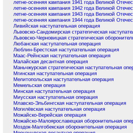
летне-осенняя кампания 1941 года Великой Отече
летне-осенняя кампания 1942 года Великой Отече
летне-осенняя кампания 1943 года Великой Отече
летне-осенняя кампания 1944 года Великой Отече
Ливийская наступательная операция
Львовско-Сандомирская стратегическая наступате
Львовско-Черновицкая стратегическая оборонител
Любанская наступательная операция
Люблин-Брестская наступательная операция
Маас-Рейнская наступательная операция
Малайская десантная операция
Маньчжурская стратегическая наступательная опе
Мгинская наступательная операция
Мелитопольская наступательная операция
Мемельская операция
Минская наступательная операция
Миусская наступательная операция
Млавско-Эльбингская наступательная операция
Могилёвская наступательная операция
Можайско-Верейская операция
Можайско-Малоярославецкая оборонительная опе
Моздок-Малгобекская оборонительная операция
Моонзундская десантная операция