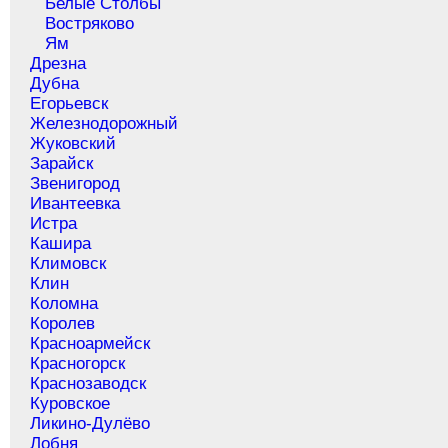
Белые Столбы
Востряково
Ям
Дрезна
Дубна
Егорьевск
Железнодорожный
Жуковский
Зарайск
Звенигород
Ивантеевка
Истра
Кашира
Климовск
Клин
Коломна
Королев
Красноармейск
Красногорск
Краснозаводск
Куровское
Ликино-Дулёво
Лобня