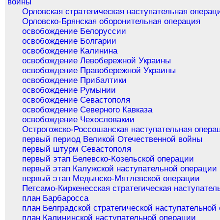
войны
Орловская стратегическая наступательная операц
Орловско-Брянская оборонительная операция
освобождение Белоруссии
освобождение Болгарии
освобождение Калинина
освобождение Левобережной Украины
освобождение Правобережной Украины
освобождение Прибалтики
освобождение Румынии
освобождение Севастополя
освобождение Северного Кавказа
освобождение Чехословакии
Острогожско-Россошанская наступательная опера
первый период Великой Отечественной войны
первый штурм Севастополя
первый этап Белевско-Козельской операции
первый этап Калужской наступательной операции
первый этап Медынско-Мятлевской операции
Петсамо-Киркенесская стратегическая наступател
план Барбаросса
план Белградской стратегической наступательной
план Калининской наступательной операции