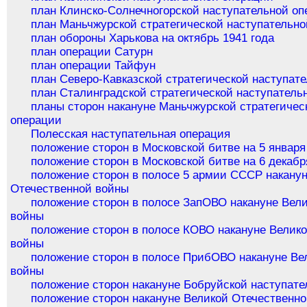
план Клинско-Солнечногорской наступательной о
план Маньчжурской стратегической наступательн
план обороны Харькова на октябрь 1941 года
план операции Сатурн
план операции Тайфун
план Северо-Кавказской стратегической наступат
план Сталинградской стратегической наступатель
планы сторон накануне Маньчжурской стратегичес
операции
Полесская наступательная операция
положение сторон в Московской битве на 5 января
положение сторон в Московской битве на 6 декабр
положение сторон в полосе 5 армии СССР накану
Отечественной войны
положение сторон в полосе ЗапОВО накануне Вел
войны
положение сторон в полосе КОВО накануне Велик
войны
положение сторон в полосе ПрибОВО накануне Ве
войны
положение сторон накануне Бобруйской наступат
положение сторон накануне Великой Отечественн