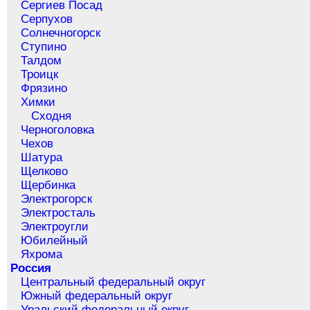
Сергиев Посад
Серпухов
Солнечногорск
Ступино
Талдом
Троицк
Фрязино
Химки
Сходня
Черноголовка
Чехов
Шатура
Щелково
Щербинка
Электрогорск
Электросталь
Электроугли
Юбилейный
Яхрома
Россия
Центральный федеральный округ
Южный федеральный округ
Уральский федеральный округ