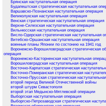
Брянская наступательная операция
Будапештская стратегическая наступательная опе
Варшавско-Познанская наступательная операция
Великолукская наступательная операция
Венская стратегическая наступательная операция
Верхне-Силезская наступательная операция
Вильнюсская наступательная операция
Висло-Одерская стратегическая наступательная о
Витебско-Оршанская наступательная операция
военные планы Японии по состонию на 1941 год
Воронежско-Ворошиловградская стратегическая о
операция
Воронежско-Касторненская наступательная опера
Ворошиловградская наступательная операция
Восточно-Карпатская стратегическая наступатель
Восточно-Померанская стратегическая наступател
Восточно-Прусская стратегическая наступательна
второй период Великой Отечественной войны
второй штурм Севастополя
второй этап Медынско-Мятлевской операции
Выборгская наступательная операция
Выборгско-Петрозаводская стратегическая наступ
Вяземская оборонительная операция