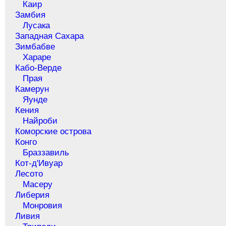
Каир
Замбия
Лусака
Западная Сахара
Зимбабве
Хараре
Кабо-Верде
Прая
Камерун
Яунде
Кения
Найроби
Коморские острова
Конго
Браззавиль
Кот-д'Ивуар
Лесото
Масеру
Либерия
Монровия
Ливия