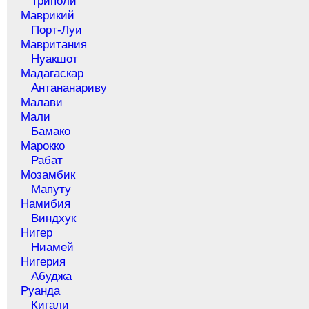
Триполи
Маврикий
Порт-Луи
Мавритания
Нуакшот
Мадагаскар
Антананариву
Малави
Мали
Бамако
Марокко
Рабат
Мозамбик
Мапуту
Намибия
Виндхук
Нигер
Ниамей
Нигерия
Абуджа
Руанда
Кигали