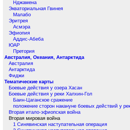
Нджамена
Экваториальная Гвинея
Малабо
Эритрея
Асмэра
Эфиопия
Аддис-Абеба
ЮАР
Претория
Австралия, Океания, Антарктида
Австралия
Антарктида
Фиджи
Тематические карты
Боевые действия у озера Хасан
Боевые действия у реки Халхин-Гол
Баин-Цаганское сражение
положение сторон накануне боевых действий у ре
Вторая итало-эфиопская война
Вторая мировая война
1 Синявинская наступательная операция