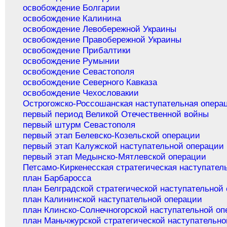
освобождение Болгарии
освобождение Калинина
освобождение Левобережной Украины
освобождение Правобережной Украины
освобождение Прибалтики
освобождение Румынии
освобождение Севастополя
освобождение Северного Кавказа
освобождение Чехословакии
Острогожско-Россошанская наступательная опера
первый период Великой Отечественной войны
первый штурм Севастополя
первый этап Белевско-Козельской операции
первый этап Калужской наступательной операции
первый этап Медынско-Мятлевской операции
Петсамо-Киркенесская стратегическая наступател
план Барбаросса
план Белградской стратегической наступательной
план Калининской наступательной операции
план Клинско-Солнечногорской наступательной о
план Маньчжурской стратегической наступательн