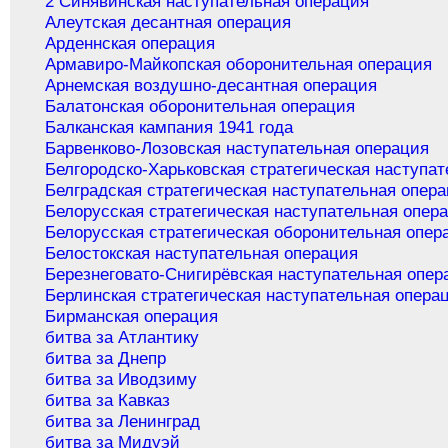
2 Синявинская наступательная операция
Алеутская десантная операция
Арденнская операция
Армавиро-Майкопская оборонительная операция
Арнемская воздушно-десантная операция
Балатонская оборонительная операция
Балканская кампания 1941 года
Барвенково-Лозовская наступательная операция
Белгородско-Харьковская стратегическая наступа
Белградская стратегическая наступательная опер
Белорусская стратегическая наступательная опер
Белорусская стратегическая оборонительная опер
Белостокская наступательная операция
Березнеговато-Снигирёвская наступательная опер
Берлинская стратегическая наступательная опера
Бирманская операция
битва за Атлантику
битва за Днепр
битва за Иводзиму
битва за Кавказ
битва за Ленинград
битва за Мидуэй