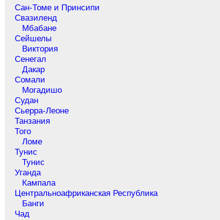
Сан-Томе и Принсипи
Свазиленд
Мбабане
Сейшелы
Виктория
Сенегал
Дакар
Сомали
Могадишо
Судан
Сьерра-Леоне
Танзания
Того
Ломе
Тунис
Тунис
Уганда
Кампала
Центральноафриканская Республика
Банги
Чад