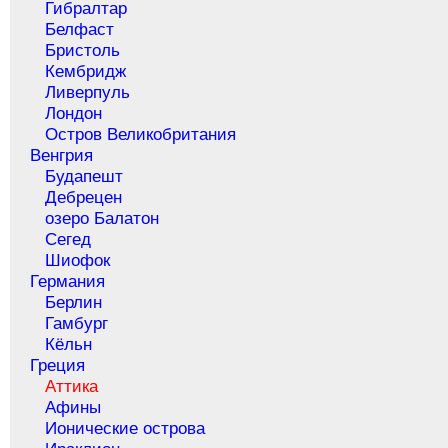
Гибралтар
Белфаст
Бристоль
Кембридж
Ливерпуль
Лондон
Остров Великобритания
Венгрия
Будапешт
Дебрецен
озеро Балатон
Сегед
Шиофок
Германия
Берлин
Гамбург
Кёльн
Греция
Аттика
Афины
Ионические острова