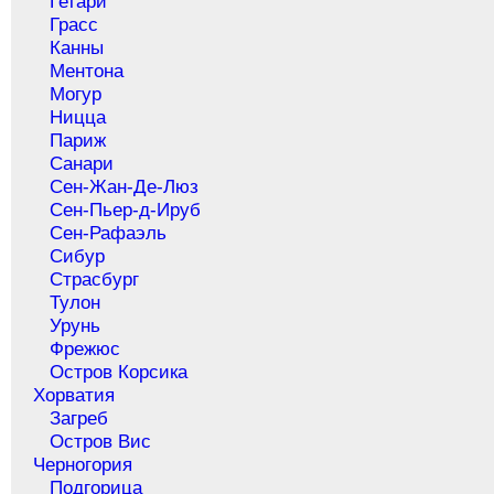
Гетари
Грасс
Канны
Ментона
Могур
Ницца
Париж
Санари
Сен-Жан-Де-Люз
Сен-Пьер-д-Ируб
Сен-Рафаэль
Сибур
Страсбург
Тулон
Урунь
Фрежюс
Остров Корсика
Хорватия
Загреб
Остров Вис
Черногория
Подгорица