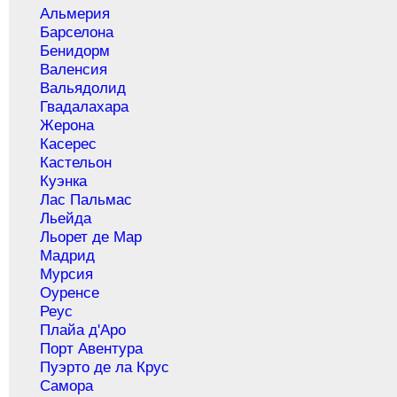
Альмерия
Барселона
Бенидорм
Валенсия
Вальядолид
Гвадалахара
Жерона
Касерес
Кастельон
Куэнка
Лас Пальмас
Льейда
Льорет де Мар
Мадрид
Мурсия
Оуренсе
Реус
Плайа д'Аро
Порт Авентура
Пуэрто де ла Крус
Самора