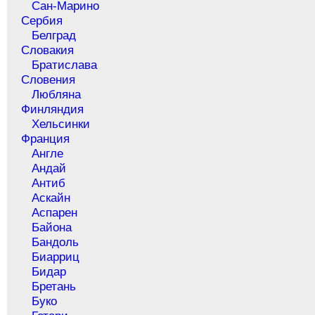
Сан-Марино
Сербия
Белград
Словакия
Братислава
Словения
Любляна
Финляндия
Хельсинки
Франция
Англе
Андай
Антиб
Аскайн
Аспарен
Байона
Бандоль
Биарриц
Бидар
Бретань
Буко