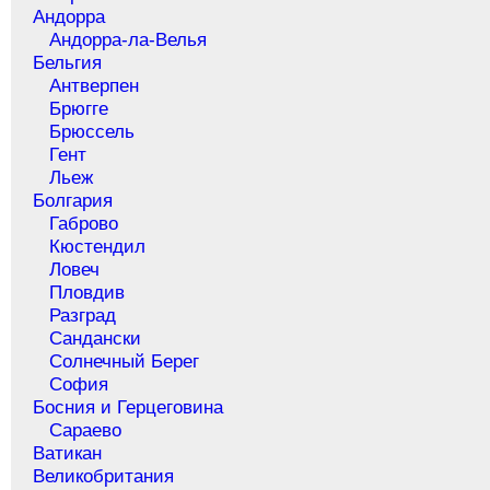
Андорра
Андорра-ла-Велья
Бельгия
Антверпен
Брюгге
Брюссель
Гент
Льеж
Болгария
Габрово
Кюстендил
Ловеч
Пловдив
Разград
Сандански
Солнечный Берег
София
Босния и Герцеговина
Сараево
Ватикан
Великобритания