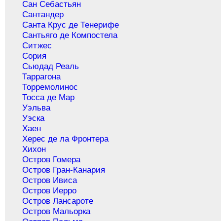
Сан Себастьян
Сантандер
Санта Крус де Тенерифе
Сантьяго де Компостела
Ситжес
Сория
Сьюдад Реаль
Таррагона
Торремолинос
Тосса де Мар
Уэльва
Уэска
Хаен
Херес де ла Фронтера
Хихон
Остров Гомера
Остров Гран-Канария
Остров Ивиса
Остров Иерро
Остров Лансароте
Остров Мальорка