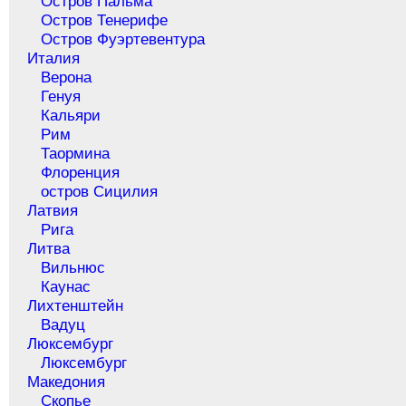
Остров Пальма
Остров Тенерифе
Остров Фуэртевентура
Италия
Верона
Генуя
Кальяри
Рим
Таормина
Флоренция
остров Сицилия
Латвия
Рига
Литва
Вильнюс
Каунас
Лихтенштейн
Вадуц
Люксембург
Люксембург
Македония
Скопье