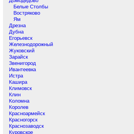
Домодедово
Белые Столбы
Востряково
Ям
Дрезна
Дубна
Егорьевск
Железнодорожный
Жуковский
Зарайск
Звенигород
Ивантеевка
Истра
Кашира
Климовск
Клин
Коломна
Королев
Красноармейск
Красногорск
Краснозаводск
Куровское