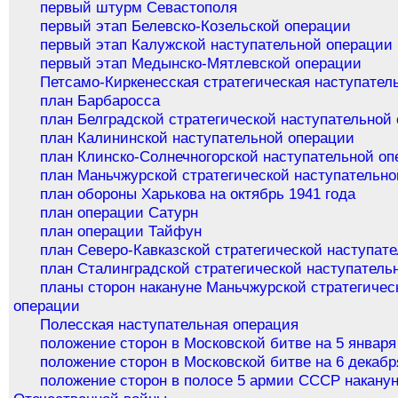
первый штурм Севастополя
первый этап Белевско-Козельской операции
первый этап Калужской наступательной операции
первый этап Медынско-Мятлевской операции
Петсамо-Киркенесская стратегическая наступател
план Барбаросса
план Белградской стратегической наступательной
план Калининской наступательной операции
план Клинско-Солнечногорской наступательной о
план Маньчжурской стратегической наступательн
план обороны Харькова на октябрь 1941 года
план операции Сатурн
план операции Тайфун
план Северо-Кавказской стратегической наступат
план Сталинградской стратегической наступатель
планы сторон накануне Маньчжурской стратегичес
операции
Полесская наступательная операция
положение сторон в Московской битве на 5 января
положение сторон в Московской битве на 6 декабр
положение сторон в полосе 5 армии СССР накану