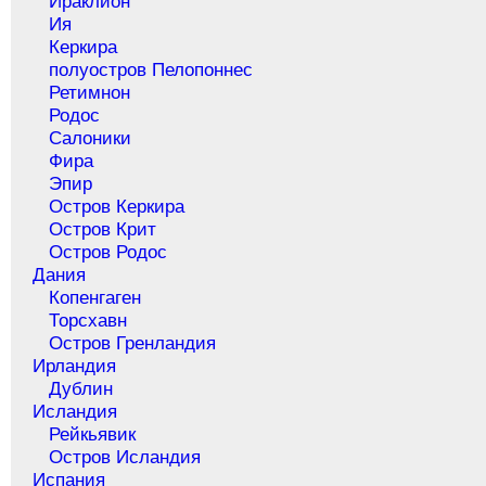
Ираклион
Ия
Керкира
полуостров Пелопоннес
Ретимнон
Родос
Салоники
Фира
Эпир
Остров Керкира
Остров Крит
Остров Родос
Дания
Копенгаген
Торсхавн
Остров Гренландия
Ирландия
Дублин
Исландия
Рейкьявик
Остров Исландия
Испания