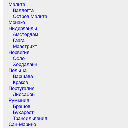
Мальта
Валлетта
Остров Мальта
Монако
Нидерланды
Амстердам
Гаага
Маастрихт
Норвегия
Осло
Хордаланн
Польша
Варшава
Краков
Португалия
Лиссабон
Румыния
Брашов
Бухарест
Трансильвания
Сан-Марино