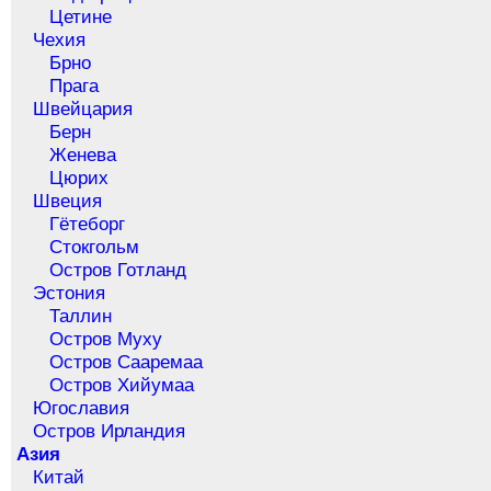
Цетине
Чехия
Брно
Прага
Швейцария
Берн
Женева
Цюрих
Швеция
Гётеборг
Стокгольм
Остров Готланд
Эстония
Таллин
Остров Муху
Остров Сааремаа
Остров Хийумаа
Югославия
Остров Ирландия
Азия
Китай